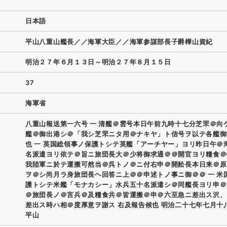
日本語
平山八重山艦長／／海軍大臣／／海軍参謀部長子爵樺山資紀
明治２７年６月１３日～明治２７年８月１５日
37
海軍省
八重山報送第一六号 一 清艦＠雲号本日午前九時十七分芝罘＠向
艦＠御出港シ＠「我シ芝罘ニタ用＠ナキヤ」ト信号ヲ以テ各艦御
也 一 英国総領事ノ保護トシテ英艦「アーチヤー」ヨリ昨日午＠
名派遣ヨリ依テ＠旨ニ旅団長大＠少将御求通＠＠開官ヨリ糧食＠
我陸軍ニ於テ運搬可然当＠呉トノ＠ニ付右申＠開舩長本日来＠原
ヲ＠シ尚月ラ身旅団長ヘ回答ニ上＠＠申述トノ事ニ御＠＠ 一 米
護トシテ米艦「モナカシー」水兵五十名派遣シ＠同艦長ヨリ申＠
＠旅団長ノ＠言兵＠及糧食共＠皆運搬＠申＠六至急ニ差出ス沢、
差出ス時ハ相＠度厚意ヲ謝ス 右及報告候也 明治二十七年七月十
平山