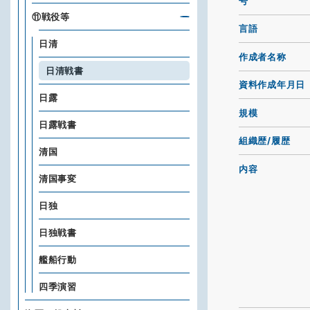
号
⑪戦役等
言語
日清
作成者名称
日清戦書
資料作成年月日
日露
規模
日露戦書
組織歴/履歴
清国
内容
清国事変
日独
日独戦書
艦船行動
四季演習