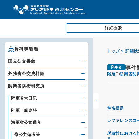
詳細検索
資料群階層
トップ
詳細検
国立公文書館
事件
件名
外務省外交史料館
階層
防衛省防
防衛省防衛研究所
陸軍省大日記
件名標題
陸軍一般史料
レファレンスコ
海軍省公文備考
所蔵館における
⑩公文備考等