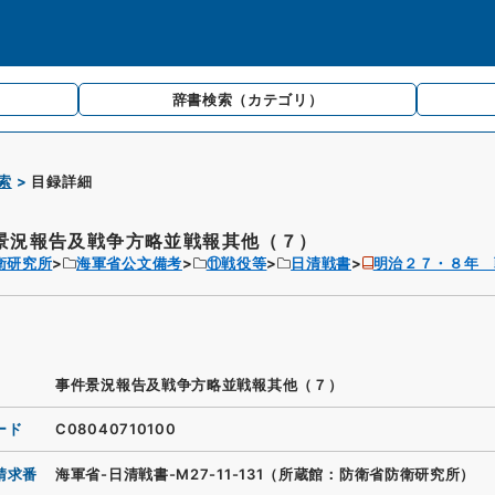
辞書検索
（カテゴリ）
索
目録詳細
景況報告及戦争方略並戦報其他（７）
衛研究所
海軍省公文備考
⑪戦役等
日清戦書
明治２７・８年
事件景況報告及戦争方略並戦報其他（７）
ード
C08040710100
請求番
海軍省-日清戦書-M27-11-131（所蔵館：防衛省防衛研究所）