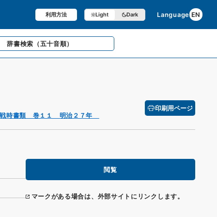
Language
EN
利用方法
Light
Dark
辞書検索
（五十音順）
印刷用ページ
 戦時書類 巻１１ 明治２７年
閲覧
マークがある場合は、外部サイトにリンクします。