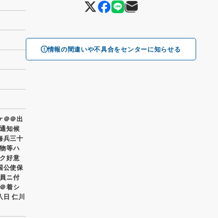
情報の間違いや不具合をセンターに知らせる
ケ＠＠出
通知候
海兵三十
物等ハ
ク好意
国公使保
員ニ付
＠着シ
八日 仁川