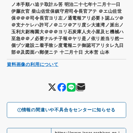
ノ本手順ハ追テ取計ル筈 明治二十七年十二月十一日
伊藤次官 柴山佐世保鎮守府司令長官アテ ＠エ山佐世
保＠＠＠司令長官ヨリ左ノ通電報アリ必要ト認ムツ＠
＠支ナケレハ許可ノ＠ニツ＠アリ度シ大連湾ノ派出ノ
玉利大尉梅園大＠＠＠ヨリ石炭庫人夫小屋及ヒ機械ハ
至急＠＠ノ必要ナルチ子報＠ヤリ是ノ依リ差当リ然一
個ヅツ建設ニ着手致シ度電報ニテ御認可アリタレ九日
部＠及図面ハ郵便ニテ 十二月十日 大本営 山本
資料画像の利用について
情報の間違いや不具合をセンターに知らせる
https://www.jacar.archives.go.j