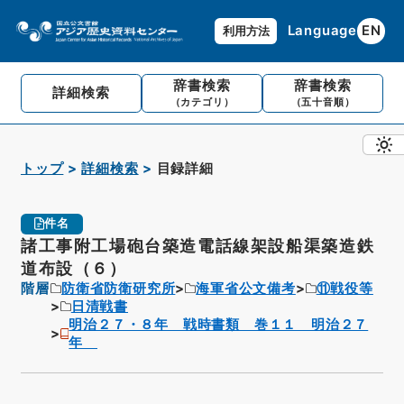
Language
EN
利用方法
辞書検索
辞書検索
詳細検索
（カテゴリ）
（五十音順）
トップ
詳細検索
目録詳細
件名
諸工事附工場砲台築造電話線架設船渠築造鉄
道布設（６）
階層
防衛省防衛研究所
海軍省公文備考
⑪戦役等
日清戦書
明治２７・８年 戦時書類 巻１１ 明治２７
年