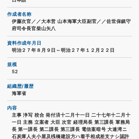
作成者名称
伊藤次官／／大本営 山本海軍大臣副官／／佐世保鎮守
府司令長官柴山矢八
資料作成年月日
明治２７年８月９日～明治２７年１２月２２日
規模
52
組織歴/履歴
海軍省
内容
主事 浄写 校合 発付済十二月十一日 二十七年十二月十
一日 主務 立案者 大臣 次官 経理局長 第三課長 軍務局
長 第一課長 第二課長 第三課長 電信案暗号 大連湾ニ
石炭庫人夫小屋及桟橋建設方ハ着手相成差支ナシ認許