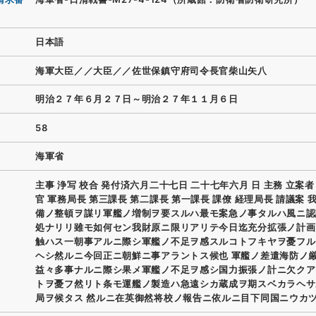
日本語
海軍大臣／／大臣／／佐世保鎮守府司令長官柴山矢八
明治２７年６月２７日～明治２７年１１月６日
58
海軍省
主事 浄写 校合 発付済六月二十七日 二十七年六月 日 主務 立案者
官 軍務局長 第三課長 第二課長 第一課長 課僚 経理局長 請議案 
備ノ整頓ヲ謀リ軍艦ノ増制ヲ要スルハ最モ案急ノ事タルハ風ニ認
処ナリリ雖モ如何セン我財原ニ限リアリテ今日迄充分拡張ノ計画
触ハス一朝事アルニ際シ軍艦ノ不足ヲ感スルコトフキヤヲ憂フル
ヘシ然ルニ今回正ニ朝鮮ニ事アラントス候也 軍艦ノ差遣海防ノ
益々多事ナルニ際シ果メ軍艦ノ不足ヲ感シ国力振張ノ計ニ欠クア
トヲ憂フ然リト条モ運艦ノ製造ハ急遠シカ蔵成ヲ期スベカラヘサ
局ヲ候タス 然ルニ在英御然将校ノ報告ニ依ルニ目下同国ニウカ