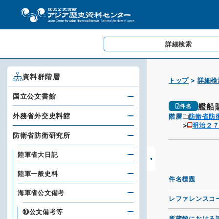
詳細検索
資料群階層
トップ
詳細検
国立公文書館
艦船
件名
外務省外交史料館
階層
防衛省防
明治２
防衛省防衛研究所
陸軍省大日記
陸軍一般史料
件名標題
海軍省公文備考
レファレンスコ
⑩公文備考等
所蔵館における