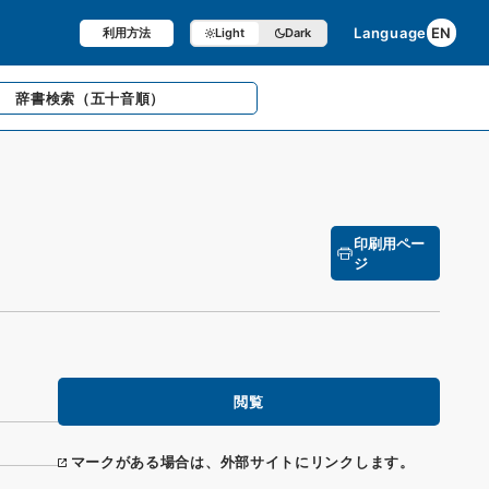
Language
EN
利用方法
Light
Dark
辞書検索
（五十音順）
印刷用ペー
ジ
閲覧
マークがある場合は、外部サイトにリンクします。