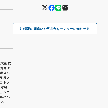
情報の間違いや不具合をセンターに知らせる
 大臣 次
我海軍々
識スル
ヲ果ス
コトク
厳守等
ランコ
ルハヘ
ツス