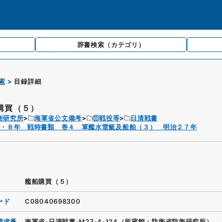
辞書検索
（カテゴリ）
索
目録詳細
購買（５）
衛研究所
海軍省公文備考
⑪戦役等
日清戦書
７・８年 戦時書類 巻４ 軍艦水雷艇及船舶（３） 明治２７年
艦船購買（５）
ード
C08040698300
請求番
海軍省-日清戦書-M27-4-124（所蔵館：防衛省防衛研究所）