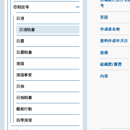
号
⑪戦役等
言語
日清
作成者名称
日清戦書
資料作成年月日
日露
日露戦書
規模
清国
組織歴/履歴
清国事変
内容
日独
日独戦書
艦船行動
四季演習