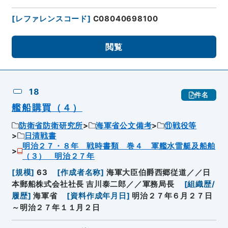
[
レファレンスコード
]
C08040698100
閲覧
18
件名
艦船購買（４）
防衛省防衛研究所
海軍省公文備考
⑪戦役等
日清戦書
明治２７・８年 戦時書類 巻４ 軍艦水雷艇及船舶
（３） 明治２７年
[
規模
]
63
[
作成者名称
]
海軍大臣伯爵西郷従道／／日
本郵船株式会社社長 吉川泰二郎／／軍務局長
[
組織歴/
履歴
]
海軍省
[
資料作成年月日
]
明治２７年６月２７日
～明治２７年１１月２日