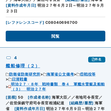
[
資料作成年月日
]
明治２７年６月２日～明治２７年９月
２３日
[
レファレンスコード
]
C08040696700
閲覧
4
件名
艦船修理（２）
防衛省防衛研究所
海軍省公文備考
⑪戦役等
日清戦書
明治２７・８年 戦時書類 巻４ 軍艦水雷艇及船舶
（３） 明治２７年
[
規模
]
50
[
作成者名称
]
海軍大臣／／有地司令長官／
／佐世保鎮守府司令長官相浦紀道
[
組織歴/履歴
]
海軍
省
[
資料作成年月日
]
明治２７年６月９日～明治２７年