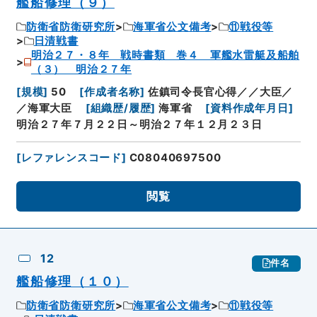
艦船修理（９）
防衛省防衛研究所
海軍省公文備考
⑪戦役等
日清戦書
明治２７・８年 戦時書類 巻４ 軍艦水雷艇及船舶
（３） 明治２７年
[
規模
]
50
[
作成者名称
]
佐鎮司令長官心得／／大臣／
／海軍大臣
[
組織歴/履歴
]
海軍省
[
資料作成年月日
]
明治２７年７月２２日～明治２７年１２月２３日
[
レファレンスコード
]
C08040697500
閲覧
12
件名
艦船修理（１０）
防衛省防衛研究所
海軍省公文備考
⑪戦役等