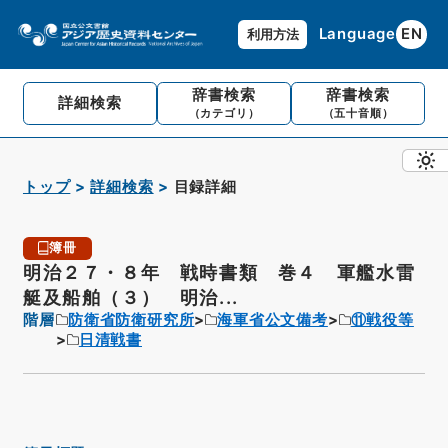
Language
EN
利用方法
辞書検索
辞書検索
詳細検索
（カテゴリ）
（五十音順）
トップ
詳細検索
目録詳細
簿冊
明治２７・８年 戦時書類 巻４ 軍艦水雷
艇及船舶（３） 明治...
階層
防衛省防衛研究所
海軍省公文備考
⑪戦役等
日清戦書