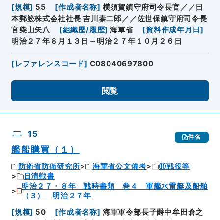
[
規模
]
55
[
作成者名称
]
横須賀鎮守府司令長官／／日
本郵舩株式会社社長 吉川泰二郎／／佐世保鎮守府司令長
官柴山矢八
[
組織歴/履歴
]
海軍省
[
資料作成年月日
]
明治２７年８月１３日～明治２７年１０月２６日
[
レファレンスコード
]
C08040697800
閲覧
15
件名
艦船購買（１）
防衛省防衛研究所
海軍省公文備考
⑪戦役等
日清戦書
明治２７・８年 戦時書類 巻４ 軍艦水雷艇及船舶
（３） 明治２７年
[
規模
]
50
[
作成者名称
]
海軍軍令部長子爵中牟田倉之