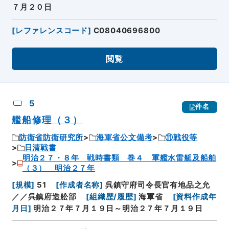
７月２０日
[
レファレンスコード
]
C08040696800
閲覧
5
件名
艦船修理（３）
防衛省防衛研究所
海軍省公文備考
⑪戦役等
日清戦書
明治２７・８年 戦時書類 巻４ 軍艦水雷艇及船舶
（３） 明治２７年
[
規模
]
51
[
作成者名称
]
呉鎮守府司令長官有地品之允
／／呉鎮府造舩部
[
組織歴/履歴
]
海軍省
[
資料作成年
月日
]
明治２７年７月１９日～明治２７年７月１９日