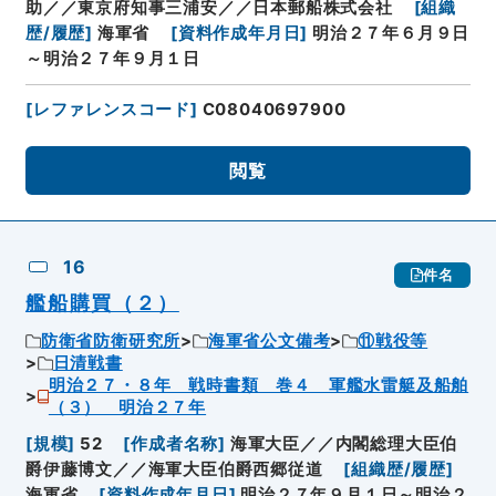
助／／東京府知事三浦安／／日本郵船株式会社
[
組織
歴/履歴
]
海軍省
[
資料作成年月日
]
明治２７年６月９日
～明治２７年９月１日
[
レファレンスコード
]
C08040697900
閲覧
16
件名
艦船購買（２）
防衛省防衛研究所
海軍省公文備考
⑪戦役等
日清戦書
明治２７・８年 戦時書類 巻４ 軍艦水雷艇及船舶
（３） 明治２７年
[
規模
]
52
[
作成者名称
]
海軍大臣／／内閣総理大臣伯
爵伊藤博文／／海軍大臣伯爵西郷従道
[
組織歴/履歴
]
海軍省
[
資料作成年月日
]
明治２７年９月１日～明治２