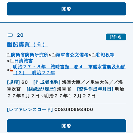
閲覧
20
件名
艦船購買（６）
防衛省防衛研究所
海軍省公文備考
⑪戦役等
日清戦書
明治２７・８年 戦時書類 巻４ 軍艦水雷艇及船舶
（３） 明治２７年
[
規模
]
60
[
作成者名称
]
海軍大臣／／爪生大佐／／海
軍次官
[
組織歴/履歴
]
海軍省
[
資料作成年月日
]
明治
２７年９月２日～明治２７年１２月２２日
[
レファレンスコード
]
C08040698400
閲覧