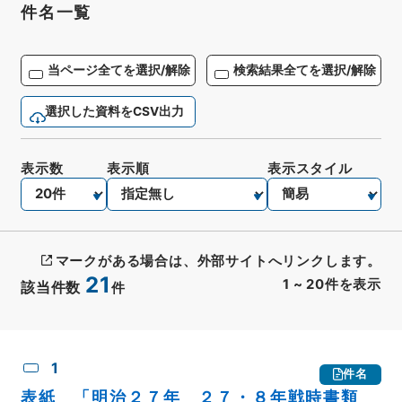
件名一覧
当ページ全てを選択/解除
検索結果全てを選択/解除
選択した資料をCSV出力
表示数
表示順
表示スタイル
マークがある場合は、外部サイトへリンクします。
21
1
~
20
件を表示
該当件数
件
CSV出力
No.
概要情報
画像等
1
件名
表紙 「明治２７年 ２７・８年戦時書類