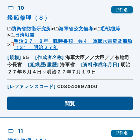
10
件名
艦船修理（８）
防衛省防衛研究所
海軍省公文備考
⑪戦役等
日清戦書
明治２７・８年 戦時書類 巻４ 軍艦水雷艇及船舶
（３） 明治２７年
[
規模
]
55
[
作成者名称
]
海軍大臣／／大臣／／有地司
令長官
[
組織歴/履歴
]
海軍省
[
資料作成年月日
]
明治
２７年６月４日～明治２７年７月１９日
[
レファレンスコード
]
C08040697400
閲覧
11
件名