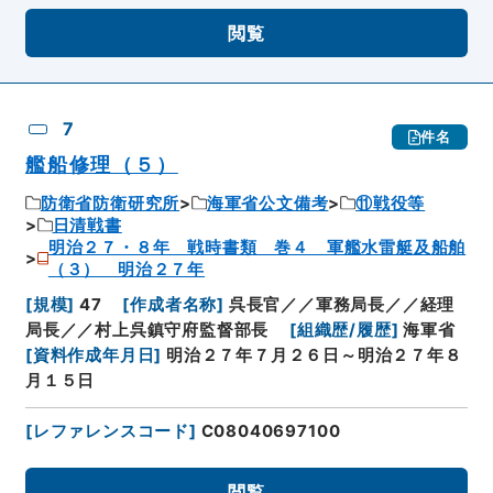
閲覧
7
件名
艦船修理（５）
防衛省防衛研究所
海軍省公文備考
⑪戦役等
日清戦書
明治２７・８年 戦時書類 巻４ 軍艦水雷艇及船舶
（３） 明治２７年
[
規模
]
47
[
作成者名称
]
呉長官／／軍務局長／／経理
局長／／村上呉鎮守府監督部長
[
組織歴/履歴
]
海軍省
[
資料作成年月日
]
明治２７年７月２６日～明治２７年８
月１５日
[
レファレンスコード
]
C08040697100
閲覧