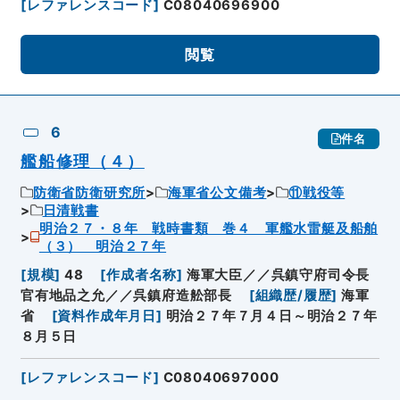
[
レファレンスコード
]
C08040696900
閲覧
6
件名
艦船修理（４）
防衛省防衛研究所
海軍省公文備考
⑪戦役等
日清戦書
明治２７・８年 戦時書類 巻４ 軍艦水雷艇及船舶
（３） 明治２７年
[
規模
]
48
[
作成者名称
]
海軍大臣／／呉鎮守府司令長
官有地品之允／／呉鎮府造舩部長
[
組織歴/履歴
]
海軍
省
[
資料作成年月日
]
明治２７年７月４日～明治２７年
８月５日
[
レファレンスコード
]
C08040697000