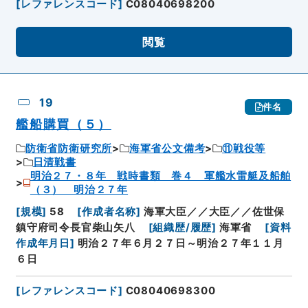
[
レファレンスコード
]
C08040698200
閲覧
19
件名
艦船購買（５）
防衛省防衛研究所
海軍省公文備考
⑪戦役等
日清戦書
明治２７・８年 戦時書類 巻４ 軍艦水雷艇及船舶
（３） 明治２７年
[
規模
]
58
[
作成者名称
]
海軍大臣／／大臣／／佐世保
鎮守府司令長官柴山矢八
[
組織歴/履歴
]
海軍省
[
資料
作成年月日
]
明治２７年６月２７日～明治２７年１１月
６日
[
レファレンスコード
]
C08040698300