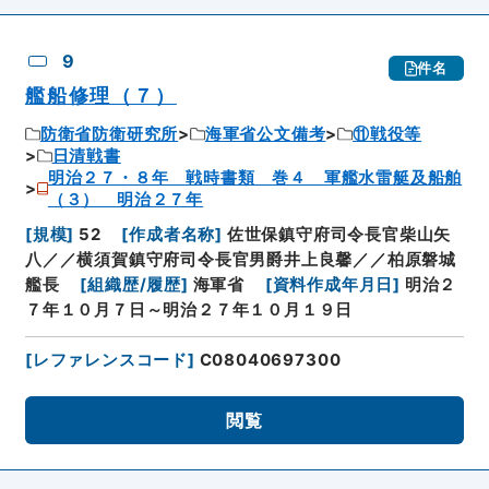
9
件名
艦船修理（７）
防衛省防衛研究所
海軍省公文備考
⑪戦役等
日清戦書
明治２７・８年 戦時書類 巻４ 軍艦水雷艇及船舶
（３） 明治２７年
[
規模
]
52
[
作成者名称
]
佐世保鎮守府司令長官柴山矢
八／／横須賀鎮守府司令長官男爵井上良馨／／柏原磐城
艦長
[
組織歴/履歴
]
海軍省
[
資料作成年月日
]
明治２
７年１０月７日～明治２７年１０月１９日
[
レファレンスコード
]
C08040697300
閲覧