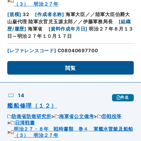
（３） 明治２７年
[
規模
]
32
[
作成者名称
]
海軍大臣／／陸軍大臣伯爵大
山巌代理 陸軍次官児玉源太郎／／伊藤軍務局長
[
組織
歴/履歴
]
海軍省
[
資料作成年月日
]
明治２７年８月１３
日～明治２７年１０月１７日
[
レファレンスコード
]
C08040697700
閲覧
14
件名
艦船修理（１２）
防衛省防衛研究所
海軍省公文備考
⑪戦役等
日清戦書
明治２７・８年 戦時書類 巻４ 軍艦水雷艇及船舶
（３） 明治２７年