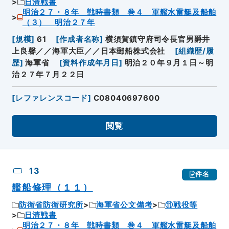
日清戦書
明治２７・８年 戦時書類 巻４ 軍艦水雷艇及船舶
（３） 明治２７年
[
規模
]
61
[
作成者名称
]
横須賀鎮守府司令長官男爵井
上良馨／／海軍大臣／／日本郵船株式会社
[
組織歴/履
歴
]
海軍省
[
資料作成年月日
]
明治２０年９月１日～明
治２７年７月２２日
[
レファレンスコード
]
C08040697600
閲覧
13
件名
艦船修理（１１）
防衛省防衛研究所
海軍省公文備考
⑪戦役等
日清戦書
明治２７・８年 戦時書類 巻４ 軍艦水雷艇及船舶