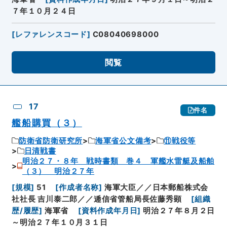
７年１０月２４日
[
レファレンスコード
]
C08040698000
閲覧
17
件名
艦船購買（３）
防衛省防衛研究所
海軍省公文備考
⑪戦役等
日清戦書
明治２７・８年 戦時書類 巻４ 軍艦水雷艇及船舶
（３） 明治２７年
[
規模
]
51
[
作成者名称
]
海軍大臣／／日本郵船株式会
社社長 吉川泰二郎／／逓信省管船局長佐藤秀顕
[
組織
歴/履歴
]
海軍省
[
資料作成年月日
]
明治２７年８月２日
～明治２７年１０月３１日