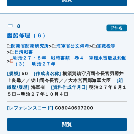
8
件名
艦船修理（６）
防衛省防衛研究所
海軍省公文備考
⑪戦役等
日清戦書
明治２７・８年 戦時書類 巻４ 軍艦水雷艇及船舶
（３） 明治２７年
[
規模
]
50
[
作成者名称
]
横須賀鎮守府司令長官男爵井
上良馨／／柴山司令長官／／大本営西郷海軍大臣
[
組
織歴/履歴
]
海軍省
[
資料作成年月日
]
明治２７年８月１
５日～明治２７年１０月４日
[
レファレンスコード
]
C08040697200
閲覧