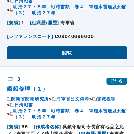
日清戦書
明治２７・８年 戦時書類 巻４ 軍艦水雷艇及船舶
（３） 明治２７年
[
規模
]
1
[
組織歴/履歴
]
海軍省
[
レファレンスコード
]
C08040696600
閲覧
3
件名
艦船修理（１）
防衛省防衛研究所
海軍省公文備考
⑪戦役等
日清戦書
明治２７・８年 戦時書類 巻４ 軍艦水雷艇及船舶
（３） 明治２７年
[
規模
]
55
[
作成者名称
]
呉鎮守府司令長官有地品之允
／／海軍大臣／／柴山司令長官
[
組織歴/履歴
]
海軍省