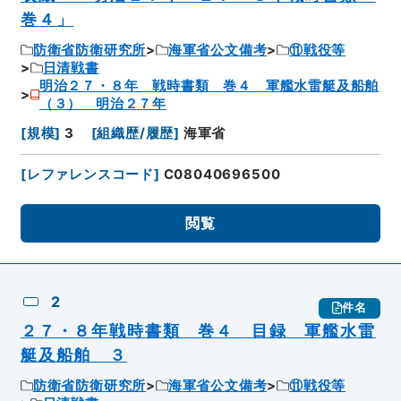
巻４」
防衛省防衛研究所
海軍省公文備考
⑪戦役等
日清戦書
明治２７・８年 戦時書類 巻４ 軍艦水雷艇及船舶
（３） 明治２７年
[
規模
]
3
[
組織歴/履歴
]
海軍省
[
レファレンスコード
]
C08040696500
閲覧
2
件名
２７・８年戦時書類 巻４ 目録 軍艦水雷
艇及船舶 ３
防衛省防衛研究所
海軍省公文備考
⑪戦役等