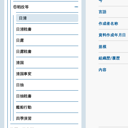
号
⑪戦役等
言語
日清
作成者名称
日清戦書
資料作成年月日
日露
規模
日露戦書
組織歴/履歴
清国
内容
清国事変
日独
日独戦書
艦船行動
四季演習