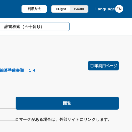
Language
EN
利用方法
Light
Dark
辞書検索
（五十音順）
印刷用ページ
編纂準備書類 １４
閲覧
マークがある場合は、外部サイトにリンクします。