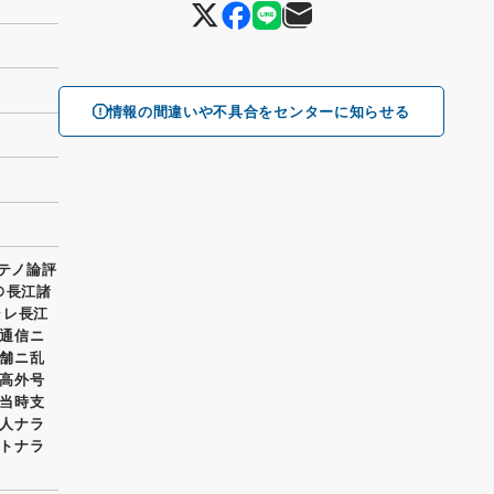
情報の間違いや不具合をセンターに知らせる
就テノ論評
○長江諸
ラレ長江
通信ニ
舗ニ乱
高外号
当時支
人ナラ
トナラ