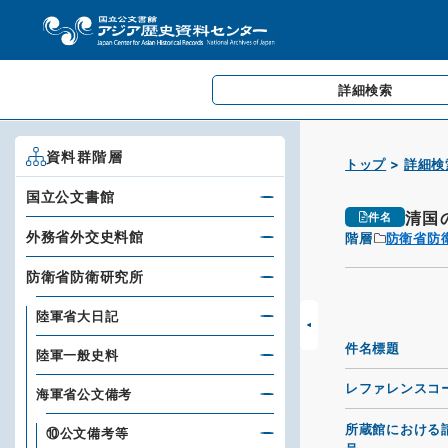
詳細検索
資料群階層
トップ
詳細検
国立公文書館
清国
件名
外務省外交史料館
階層
防衛省防
防衛省防衛研究所
陸軍省大日記
件名標題
陸軍一般史料
レファレンスコ
海軍省公文備考
所蔵館における
⑩公文備考等