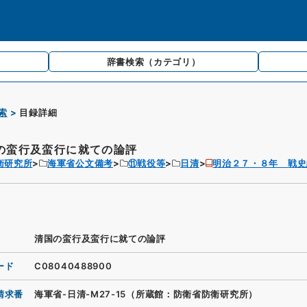
辞書検索
（カテゴリ）
索
目録詳細
の蛮行及蛮行に就ての論評
衛研究所
海軍省公文備考
⑪戦役等
日清
明治２７・８年 戦史
清国の蛮行及蛮行に就ての論評
ード
C08040488900
請求番
海軍省-日清-M27-15（所蔵館：防衛省防衛研究所）