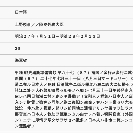
日本語
上野領事／／陸奥外務大臣
明治２７年７月３１日～明治２８年２月１３日
36
海軍省
甲種 戦史編纂準備書類 第八十七 （８７）清国ノ蛮行及蛮行ニ
新聞（８７） 二十七年七月三十一日（八月三日マーキュリー） 
港ニ在ル日本人ノ危難 日清戦争ニ係ル報道ハ種ニ誇大ニ伝播セ
諸江ニ於テ人心頗ル激昴セルモノヘ如シ七月三十一日午後発南京
依レハ同日無湖ニ於テ劇シキ暴動アリ支那人ノ群集ハ日本人ノ店
入シテ財貨ヲ強奪シ同胞ノ為ニ復旧シ生命ヲ奪ハント脅セリ尤モ
沈没一件ハ此ノ暴動ノ起リシ前同地ニ通報アリシヤ否ヤヲ知ラス
那官吏ハ日本人ノ救助ヲ拒絶シタル由ナレハ着シ税関官吏（外国
ン）ニテモ厚情ヲ尽タサヲサセハ数多ノ日本人ハ非命ニ斃ンシコ
ン遭難者ノ