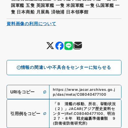
国軍艦 五隻 英国軍艦 一隻 米国軍艦 一隻 仏国軍艦 一
隻 日本商船 月展島 済物浦 日本領事館
資料画像の利用について
情報の間違いや不具合をセンターに知らせる
https://www.jacar.archives.go.j
URIをコピー
p/das/meta/C08040477100
「
Ｂ 清艦の移動、所在、挙動状況
（２）
」
JACAR(アジア歴史資料セ
引用例をコピー
ンター)
Ref.
C08040477100
、
明治
２７・８年 戦史編纂準備書類 ９
(
防衛省防衛研究所
)