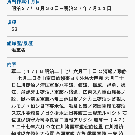
資料作成年月日
明治２７年６月３０日～明治２７年７月１１日
規模
53
組織歴/履歴
海軍省
内容
軍二（４７）B 明治二十七年六月三十日 ○清艦ノ動静
一 七月二日釜山室田総領事ヨリ外務大臣宛 六月三十
日仁川碇泊ノ清国軍艦ハ平遠、鎮遠、揚威、起勇、操
江、飛虎牙山碇泊ノ軍艦ハ済遠、広丙又八重山艦長ノ
説、拠ハ清国軍艦ハ常ニ他国艦ノ外方ニ碇泊シ監視ス
ルモノヽ如シ目下英米仏、独及ヒ露ノ諸国軍艦モ碇泊
ス或ル英艦長ノ日ク衛ホ近日英艦二三艘来ル可シト 右
佐世保鎮守府司令長官ニ通報アリタシ 艦隊一（４７）
B 二十七年六月 ○在仁川諸国軍艦碇伯位置 仁川港済
物浦現在艦船之位置 帝国軍艦 六隻 露国軍艦 一隻 済