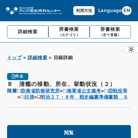
Language
EN
利用方法
辞書検索
辞書検索
詳細検索
（カテゴリ）
（五十音順）
トップ
詳細検索
目録詳細
件名
Ｂ 清艦の移動、所在、挙動状況（２）
階層
防衛省防衛研究所
海軍省公文備考
⑪戦役等
日清
明治２７・８年 戦史編纂準備書類 ９
閲覧