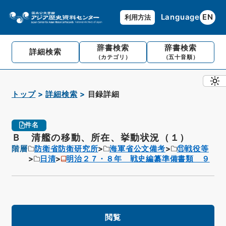
Language
EN
利用方法
辞書検索
辞書検索
詳細検索
（カテゴリ）
（五十音順）
トップ
詳細検索
目録詳細
件名
Ｂ 清艦の移動、所在、挙動状況（１）
階層
防衛省防衛研究所
海軍省公文備考
⑪戦役等
日清
明治２７・８年 戦史編纂準備書類 ９
閲覧