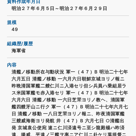
資料作成年月日
明治２７年６月５日～明治２７年６月２９日
規模
49
組織歴/履歴
海軍省
内容
清艦ノ移動所在与動状況 軍一（４７）B 明治二十七年
六月五日 清艦ノ移動 一六月六日朝鮮京城ヨリノ報ニ
昨晩清国軍艦二艘仁川ニ入港セリ但シ兵員ハ乗組居ラ
ス米国軍艦モ赤入港セリ 軍一（４７）B 明治二十七年
六月六日 清艦ノ移動 一六日芝罘ヨリノ教ヘ、清国軍
艦四艘牙山ニ行ク 軍一（４７）B 明治二十七年六月七
日 清艦ノ移動 一八日芝罘ヨリノ報ニ、昨夜清国軍艦
三艘威海衛ヨリ発航 井（４７）B 六月七日 ○清艦出
発 京城袁公使宛 速ニ仁川済遠号ニ至シ龍殿楊ハ昨済
遠、揚威、平遠ノ三艦ヲ率ニア仁川ニ赴ケリ葉提督ニ