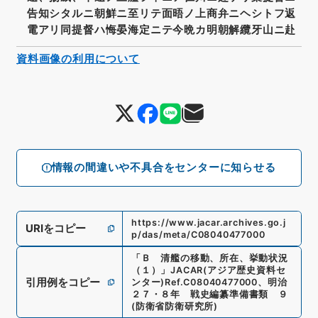
告知シタルニ朝鮮ニ至リテ面晤ノ上商弁ニヘシトフ返
電アリ同提督ハ悔晏海定ニテ今晩カ明朝解纜牙山ニ赴
資料画像の利用について
情報の間違いや不具合をセンターに知らせる
https://www.jacar.archives.go.j
URIをコピー
p/das/meta/C08040477000
「
Ｂ 清艦の移動、所在、挙動状況
（１）
」
JACAR(アジア歴史資料セ
引用例をコピー
ンター)
Ref.
C08040477000
、
明治
２７・８年 戦史編纂準備書類 ９
(
防衛省防衛研究所
)