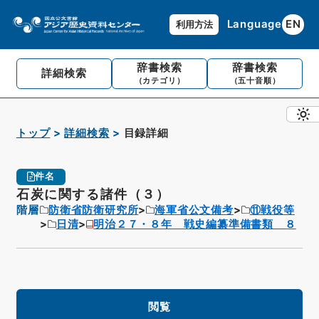
Language
EN
利用方法
辞書検索
辞書検索
詳細検索
（カテゴリ）
（五十音順）
トップ
詳細検索
目録詳細
件名
石炭に関する諸件（３）
階層
防衛省防衛研究所
海軍省公文備考
⑪戦役等
日清
明治２７・８年 戦史編纂準備書類 ８
閲覧