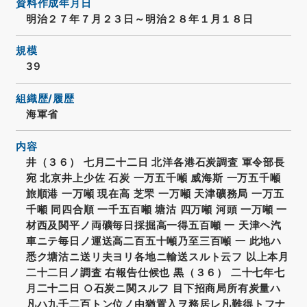
資料作成年月日
明治２７年７月２３日～明治２８年１月１８日
規模
39
組織歴/履歴
海軍省
内容
井（３６） 七月二十二日 北洋各港石炭調査 軍令部長
宛 北京井上少佐 石炭 一万五千噸 威海斯 一万五千噸
旅順港 一万噸 現在高 芝罘 一万噸 天津礦務局 一万五
千噸 同四合順 一千五百噸 塘沽 四万噸 河頭 一万噸 一
材西及関平ノ両礦毎日採掘高一得五百噸 一 天津ヘ汽
車ニテ毎日ノ運送高二百五十噸乃至三百噸 一 此地ハ
悉ク塘沽ニ送リ夫ヨリ各地ニ輸送スルト云フ 以上本月
二十二日ノ調査 右報告仕候也 黒（３６） 二十七年七
月二十二日 ○石炭ニ関スルフ 目下招商局所有炭量ハ
凡ハ九千二百トン位ノ由猶置入ヲ務居レ凡難得トフナ