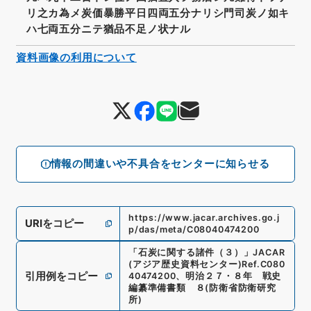
リ之カ為メ炭価暴勝平日四両五分ナリシ門司炭ノ如キ
ハ七両五分ニテ猶品不足ノ状ナル
資料画像の利用について
情報の間違いや不具合をセンターに知らせる
https://www.jacar.archives.go.j
URIをコピー
p/das/meta/C08040474200
「
石炭に関する諸件（３）
」
JACAR
(アジア歴史資料センター)
Ref.
C080
引用例をコピー
40474200
、
明治２７・８年 戦史
編纂準備書類 ８
(
防衛省防衛研究
所
)