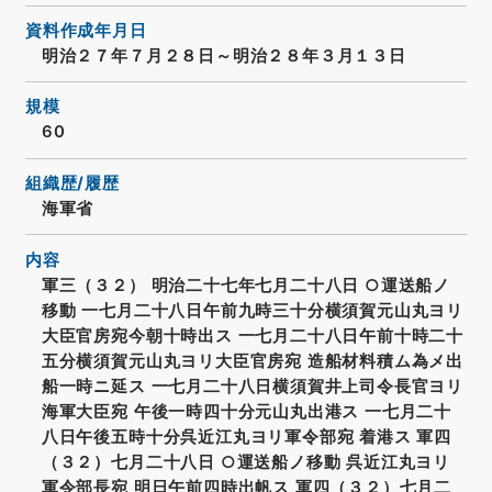
資料作成年月日
明治２７年７月２８日～明治２８年３月１３日
規模
60
組織歴/履歴
海軍省
内容
軍三（３２） 明治二十七年七月二十八日 ○運送船ノ
移動 一七月二十八日午前九時三十分横須賀元山丸ヨリ
大臣官房宛今朝十時出ス 一七月二十八日午前十時二十
五分横須賀元山丸ヨリ大臣官房宛 造船材料積ム為メ出
船一時ニ延ス 一七月二十八日横須賀井上司令長官ヨリ
海軍大臣宛 午後一時四十分元山丸出港ス 一七月二十
八日午後五時十分呉近江丸ヨリ軍令部宛 着港ス 軍四
（３２）七月二十八日 ○運送船ノ移動 呉近江丸ヨリ
軍令部長宛 明日午前四時出帆ス 軍四（３２）七月二