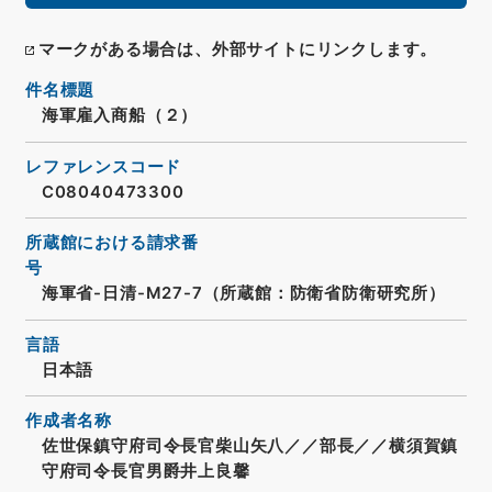
マークがある場合は、外部サイトにリンクします。
件名標題
海軍雇入商船（２）
レファレンスコード
C08040473300
所蔵館における請求番
号
海軍省-日清-M27-7（所蔵館：防衛省防衛研究所）
言語
日本語
作成者名称
佐世保鎮守府司令長官柴山矢八／／部長／／横須賀鎮
守府司令長官男爵井上良馨