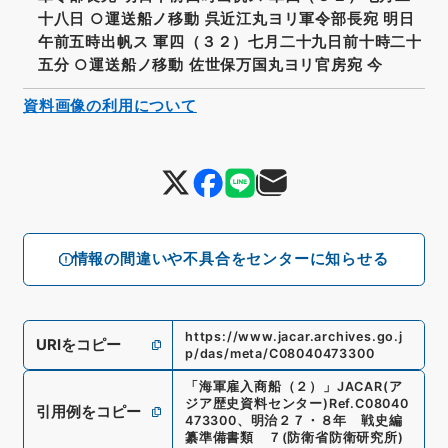
十八日 ○運送船ノ移動 呉近江丸ヨリ軍令部長宛 明日
午前五時出帆ス 軍四（３２）七月二十九日前十時二十
五分 ○運送船ノ移動 佐世保万国丸ヨリ官房宛 今
資料画像の利用について
情報の間違いや不具合をセンターに知らせる
https://www.jacar.archives.go.j
URIをコピー
p/das/meta/C08040473300
「
海軍雇入商船（２）
」
JACAR(ア
ジア歴史資料センター)
Ref.
C08040
引用例をコピー
473300
、
明治２７・８年 戦史編
纂準備書類 ７
(
防衛省防衛研究所
)