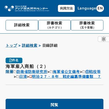
Language
EN
利用方法
辞書検索
辞書検索
詳細検索
（カテゴリ）
（五十音順）
トップ
詳細検索
目録詳細
件名
海軍雇入商船（２）
階層
防衛省防衛研究所
海軍省公文備考
⑪戦役等
日清
明治２７・８年 戦史編纂準備書類 ７
閲覧