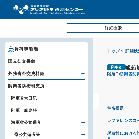
詳細検索
資料群階層
トップ
詳細検
国立公文書館
艦船
件名
外務省外交史料館
階層
防衛省防
防衛省防衛研究所
陸軍省大日記
件名標題
陸軍一般史料
レファレンスコ
海軍省公文備考
所蔵館における
⑩公文備考等