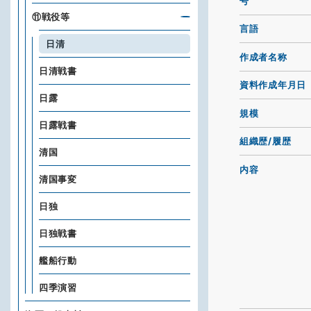
号
⑪戦役等
言語
日清
作成者名称
日清戦書
資料作成年月日
日露
規模
日露戦書
組織歴/履歴
清国
内容
清国事変
日独
日独戦書
艦船行動
四季演習