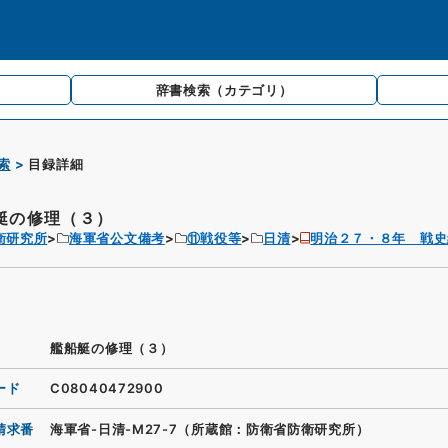
辞書検索
（カテゴリ）
索
目録詳細
艇の修理（３）
衛研究所
海軍省公文備考
⑪戦役等
日清
明治２７・８年 戦史
艦船艇の修理（３）
ード
C08040472900
請求番
海軍省-日清-M27-7（所蔵館：防衛省防衛研究所）