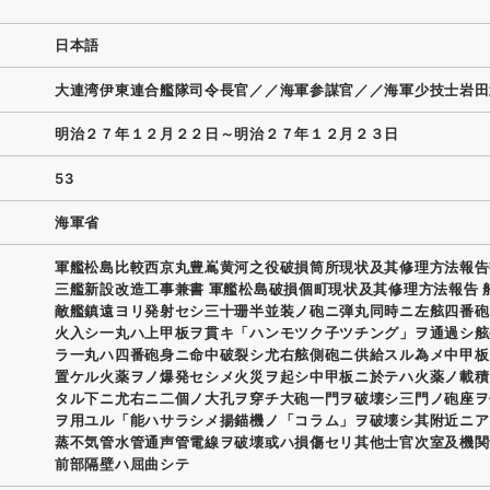
日本語
大連湾伊東連合艦隊司令長官／／海軍参謀官／／海軍少技士岩田
明治２７年１２月２２日～明治２７年１２月２３日
53
海軍省
軍艦松島比較西京丸豊嶌黄河之役破損筒所現状及其修理方法報告
三艦新設改造工事兼書 軍艦松島破損個町現状及其修理方法報告 
敵艦鎮遠ヨリ発射セシ三十珊半並装ノ砲ニ弾丸同時ニ左舷四番砲
火入シ一丸ハ上甲板ヲ貫キ「ハンモツク子ツチング」ヲ通過シ舷
ラ一丸ハ四番砲身ニ命中破裂シ尤右舷側砲ニ供給スル為メ中甲板
置ケル火薬ヲノ爆発セシメ火災ヲ起シ中甲板ニ於テハ火薬ノ載積
タル下ニ尤右ニ二個ノ大孔ヲ穿チ大砲一門ヲ破壊シ三門ノ砲座ヲ
ヲ用ユル「能ハサラシメ揚錨機ノ「コラム」ヲ破壊シ其附近ニア
蒸不気管水管通声管電線ヲ破壊或ハ損傷セリ其他士官次室及機関
前部隔壁ハ屈曲シテ