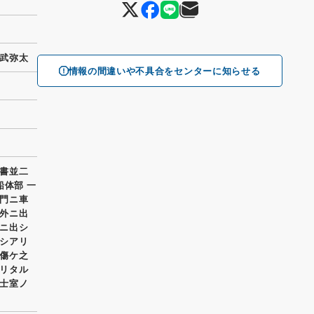
武弥太
情報の間違いや不具合をセンターに知らせる
書並二
船体部 一
門ニ車
外ニ出
ニ出シ
シアリ
傷ケ之
リタル
士室ノ