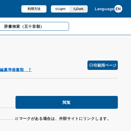
Language
EN
利用方法
Light
Dark
辞書検索
（五十音順）
印刷用ページ
編纂準備書類 ７
閲覧
マークがある場合は、外部サイトにリンクします。