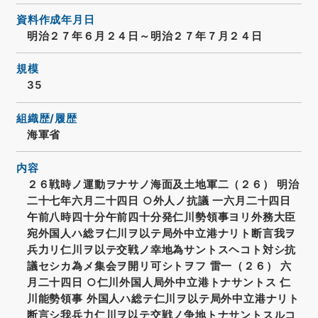
資料作成年月日
明治２７年６月２４日～明治２７年７月２４日
規模
35
組織歴/履歴
海軍省
内容
２６戦時ノ運動ヲナサノ海面及土地軍二（２６） 明治
二十七年六月二十四日 ○外人ノ抗議 一六月二十四日
午前八時四十分午前四十分発仁川勢領事ヨリ外務大臣
宛外国人ハ総ヲ仁川ヲ以テ局外中立港ナリト断言我ヲ
兵力リ仁川ヲ以テ交戦ノ幸地為サントスヘコト対シ抗
議セシカ為メ集会ヲ開リ可シトヲフ 雷一（２６） 六
月二十四日 ○仁川外国人局外中立港トナサントス 仁
川能勢領事 外国人ハ総テ仁川ヲ以テ局外中立港ナリト
断言シ我兵力仁川ヲ以テ交戦ノ争地トナサントスルコ