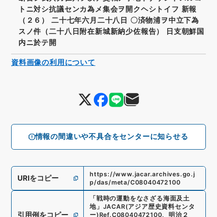
トニ対シ抗議センカ為メ集会ヲ開クヘシトイフ 新報
（２６） 二十七年六月二十八日 〇済物浦ヲ中立下為
スノ件（二十八日附在新城新納少佐報告） 日支朝鮮国
内ニ於テ開
資料画像の利用について
情報の間違いや不具合をセンターに知らせる
https://www.jacar.archives.go.j
URIをコピー
p/das/meta/C08040472100
「
戦時の運動をなさざる海面及土
地
」
JACAR(アジア歴史資料センタ
引用例をコピー
ー)
Ref.
C08040472100
、
明治２