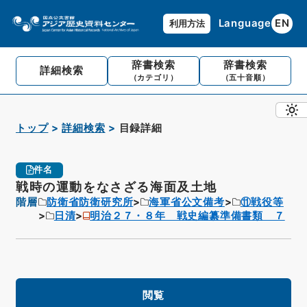
Language
EN
利用方法
辞書検索
辞書検索
詳細検索
（カテゴリ）
（五十音順）
トップ
詳細検索
目録詳細
件名
戦時の運動をなさざる海面及土地
階層
防衛省防衛研究所
海軍省公文備考
⑪戦役等
日清
明治２７・８年 戦史編纂準備書類 ７
閲覧