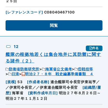
２５日
[
レファレンスコード
]
C08040467100
閲覧
12
件名
艦隊の根拠地若くは集合地并に其防禦に関す
る諸件（２）
防衛省防衛研究所
海軍省公文備考
⑪戦役等
日清
明治２７・８年 戦史編纂準備書類 ４
[
規模
]
53
[
作成者名称
]
連合艦隊司令長官伊東祐亨／
／伊東司令長官／／伊東連合艦隊司令長官
[
組織歴/履
歴
]
海軍省
[
資料作成年月日
]
明治２７年８月２６日～
明治２７年１１月１２日