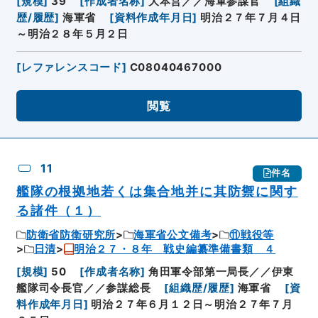
[
規模
]
39
[
作成者名称
]
大本営／／海軍参謀官
[
組織
歴/履歴
]
海軍省
[
資料作成年月日
]
明治２７年７月４日
～明治２８年５月２日
[
レファレンスコード
]
C08040467000
閲覧
11
件名
艦隊の根拠地若くは集合地并に其防禦に関す
る諸件（１）
防衛省防衛研究所
海軍省公文備考
⑪戦役等
日清
明治２７・８年 戦史編纂準備書類 ４
[
規模
]
50
[
作成者名称
]
角田軍令部第一局長／／伊東
艦隊司令長官／／参謀総長
[
組織歴/履歴
]
海軍省
[
資
料作成年月日
]
明治２７年６月１２日～明治２７年７月