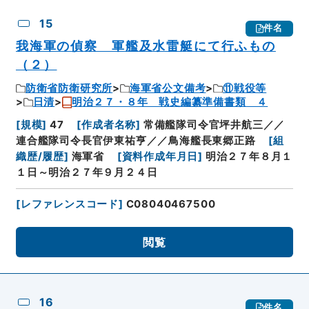
15
件名
我海軍の偵察 軍艦及水雷艇にて行ふもの
（２）
防衛省防衛研究所
海軍省公文備考
⑪戦役等
日清
明治２７・８年 戦史編纂準備書類 ４
[
規模
]
47
[
作成者名称
]
常備艦隊司令官坪井航三／／
連合艦隊司令長官伊東祐亨／／鳥海艦長東郷正路
[
組
織歴/履歴
]
海軍省
[
資料作成年月日
]
明治２７年８月１
１日～明治２７年９月２４日
[
レファレンスコード
]
C08040467500
閲覧
16
件名