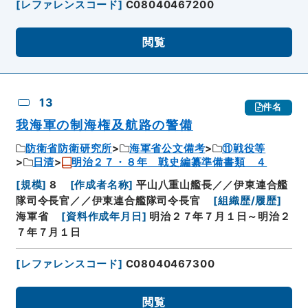
[
レファレンスコード
]
C08040467200
閲覧
13
件名
我海軍の制海権及航路の警備
防衛省防衛研究所
海軍省公文備考
⑪戦役等
日清
明治２７・８年 戦史編纂準備書類 ４
[
規模
]
8
[
作成者名称
]
平山八重山艦長／／伊東連合艦
隊司令長官／／伊東連合艦隊司令長官
[
組織歴/履歴
]
海軍省
[
資料作成年月日
]
明治２７年７月１日～明治２
７年７月１日
[
レファレンスコード
]
C08040467300
閲覧