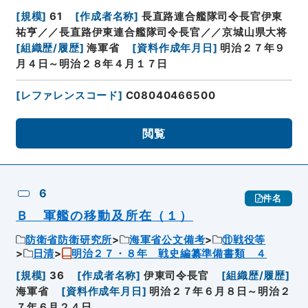
[
規模
]
61
[
作成者名称
]
長直路連合艦隊司令長官伊東
祐亨／／長直路伊東連合艦隊司令長官／／京城山県大将
[
組織歴/履歴
]
海軍省
[
資料作成年月日
]
明治２７年９
月４日～明治２８年４月１７日
[
レファレンスコード
]
C08040466500
閲覧
6
件名
Ｂ 軍艦の移動及所在（１）
防衛省防衛研究所
海軍省公文備考
⑪戦役等
日清
明治２７・８年 戦史編纂準備書類 ４
[
規模
]
36
[
作成者名称
]
伊東司令長官
[
組織歴/履歴
]
海軍省
[
資料作成年月日
]
明治２７年６月８日～明治２
７年６月２４日