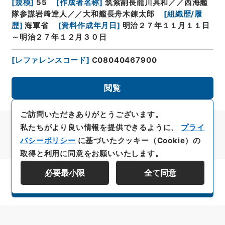
[
規模
]
55
[
作成者名称
]
筑紫副長龍川具和／／西海艦
隊参謀岩﨑逹人／／大和艦長舟木錬太郎
[
組織歴/履
歴
]
海軍省
[
資料作成年月日
]
明治２７年１１月１１日
～明治２７年１２月３０日
[
レファレンスコード
]
C08040467900
閲覧
ご訪問いただきありがとうございます。
私たちがより良い情報を提供できるように、
プライ
バシーポリシー
に基づいたクッキー（Cookie）の
取得と利用に同意をお願いいたします。
必要最小限
全て同意
資料群階層を表示する
All rights reserved/Copyright©