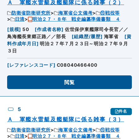
Ａ 軍艦水雷艇及艦艇隊に係る雑事（２）
防衛省防衛研究所
海軍省公文備考
⑪戦役等
日清
明治２７・８年 戦史編纂準備書類 ４
[
規模
]
50
[
作成者名称
]
佐世保伊東艦隊司令長官／／
鳥海艦長東郷正路／／部長
[
組織歴/履歴
]
海軍省
[
資
料作成年月日
]
明治２７年７月２３日～明治２７年９月
３日
[
レファレンスコード
]
C08040466400
閲覧
5
件名
Ａ 軍艦水雷艇及艦艇隊に係る雑事（３）
防衛省防衛研究所
海軍省公文備考
⑪戦役等
日清
明治２７・８年 戦史編纂準備書類 ４