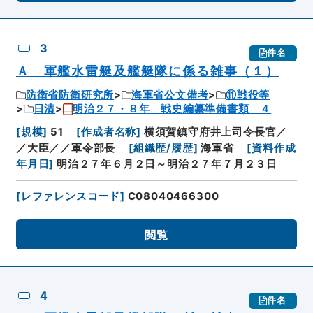
3
件名
Ａ 軍艦水雷艇及艦艇隊に係る雑事（１）
防衛省防衛研究所
海軍省公文備考
⑪戦役等
日清
明治２７・８年 戦史編纂準備書類 ４
[
規模
]
51
[
作成者名称
]
横須賀鎮守府井上司令長官／
／大臣／／軍令部長
[
組織歴/履歴
]
海軍省
[
資料作成
年月日
]
明治２７年６月２日～明治２７年７月２３日
[
レファレンスコード
]
C08040466300
閲覧
4
件名