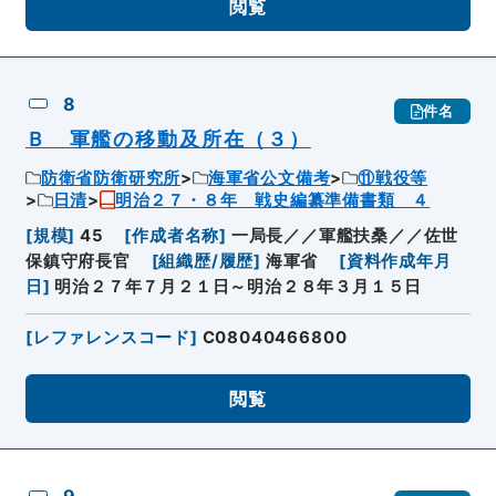
閲覧
8
件名
Ｂ 軍艦の移動及所在（３）
防衛省防衛研究所
海軍省公文備考
⑪戦役等
日清
明治２７・８年 戦史編纂準備書類 ４
[
規模
]
45
[
作成者名称
]
一局長／／軍艦扶桑／／佐世
保鎮守府長官
[
組織歴/履歴
]
海軍省
[
資料作成年月
日
]
明治２７年７月２１日～明治２８年３月１５日
[
レファレンスコード
]
C08040466800
閲覧
9