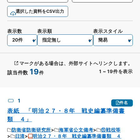
選択した資料をCSV出力
表示数
表示順
表示スタイル
マークがある場合は、外部サイトへリンクします。
19
1
~
19
件を表示
該当件数
件
CSV出力
No.
概要情報
画像等
1
件名
表紙 「明治２７・８年 戦史編纂準備書
類 ４」
防衛省防衛研究所
海軍省公文備考
⑪戦役等
日清
明治２７・８年 戦史編纂準備書類 ４