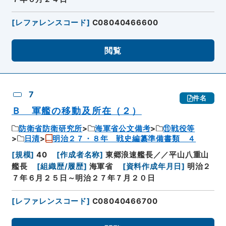
[
レファレンスコード
]
C08040466600
閲覧
7
件名
Ｂ 軍艦の移動及所在（２）
防衛省防衛研究所
海軍省公文備考
⑪戦役等
日清
明治２７・８年 戦史編纂準備書類 ４
[
規模
]
40
[
作成者名称
]
東郷浪速艦長／／平山八重山
艦長
[
組織歴/履歴
]
海軍省
[
資料作成年月日
]
明治２
７年６月２５日～明治２７年７月２０日
[
レファレンスコード
]
C08040466700