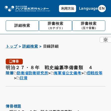
Language
EN
利用方法
辞書検索
辞書検索
詳細検索
（カテゴリ）
（五十音順）
トップ
詳細検索
目録詳細
簿冊
明治２７・８年 戦史編纂準備書類 ４
階層
防衛省防衛研究所
海軍省公文備考
⑪戦役等
日清
簿冊標題