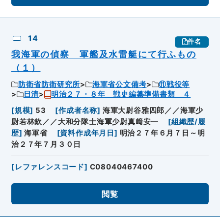
14
件名
我海軍の偵察 軍艦及水雷艇にて行ふもの
（１）
防衛省防衛研究所
海軍省公文備考
⑪戦役等
日清
明治２７・８年 戦史編纂準備書類 ４
[
規模
]
53
[
作成者名称
]
海軍大尉谷雅四郎／／海軍少
尉若林欽／／大和分隊士海軍少尉真﨑安一
[
組織歴/履
歴
]
海軍省
[
資料作成年月日
]
明治２７年６月７日～明
治２７年７月３０日
[
レファレンスコード
]
C08040467400
閲覧