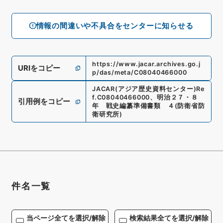
情報の間違いや不具合をセンターに知らせる
https://www.jacar.archives.go.j
URIをコピー
p/das/meta/C08040466000
JACAR(アジア歴史資料センター)
Re
f.
C08040466000
、
明治２７・８
引用例をコピー
年 戦史編纂準備書類 ４
(
防衛省防
衛研究所
)
件名一覧
当ページ全てを選択/解除
検索結果全てを選択/解除