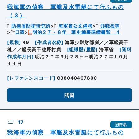
我海軍の偵察 軍艦及水雷艇にて行ふもの
（３）
防衛省防衛研究所
海軍省公文備考
⑪戦役等
日清
明治２７・８年 戦史編纂準備書類 ４
[
規模
]
49
[
作成者名称
]
海軍少尉財部彪／／軍艦高千
穂／／艦長高千穂野村貞
[
組織歴/履歴
]
海軍省
[
資料
作成年月日
]
明治２７年９月２８日～明治２７年１０月
１１日
[
レファレンスコード
]
C08040467600
閲覧
17
件名
我海軍の偵察 軍艦及水雷艇にて行ふもの