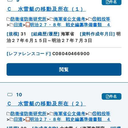
件名
Ｃ 水雷艇の移動及所在（１）
防衛省防衛研究所
海軍省公文備考
⑪戦役等
日清
明治２７・８年 戦史編纂準備書類 ４
[
規模
]
31
[
組織歴/履歴
]
海軍省
[
資料作成年月日
]
明
治２７年６月１５日～明治２７年７月３日
[
レファレンスコード
]
C08040466900
閲覧
10
件名
Ｃ 水雷艇の移動及所在（２）
防衛省防衛研究所
海軍省公文備考
⑪戦役等
日清
明治２７・８年 戦史編纂準備書類 ４