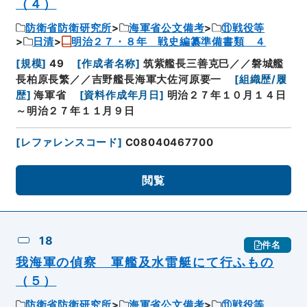
（４）
防衛省防衛研究所
海軍省公文備考
⑪戦役等
日清
明治２７・８年 戦史編纂準備書類 ４
[
規模
]
49
[
作成者名称
]
筑紫艦長三善克巳／／磐城艦
長柏原長繁／／吉野艦長海軍大佐河原要一
[
組織歴/履
歴
]
海軍省
[
資料作成年月日
]
明治２７年１０月１４日
～明治２７年１１月９日
[
レファレンスコード
]
C08040467700
閲覧
18
件名
我海軍の偵察 軍艦及水雷艇にて行ふもの
（５）
防衛省防衛研究所
海軍省公文備考
⑪戦役等