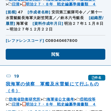
日清
明治２７・８年 戦史編纂準備書類 ４
[
規模
]
47
[
作成者名称
]
安田第三艇隊司令／／第十一
水雷艇艇長海軍大尉笠間直／／鈴木六号艇長
[
組織歴/
履歴
]
海軍省
[
資料作成年月日
]
明治２７年１１月８日
～明治２７年１２月２２日
[
レファレンスコード
]
C08040467800
閲覧
19
件名
我海軍の偵察 軍艦及水雷艇にて行ふもの
（６）
防衛省防衛研究所
海軍省公文備考
⑪戦役等
日清
明治２７・８年 戦史編纂準備書類 ４