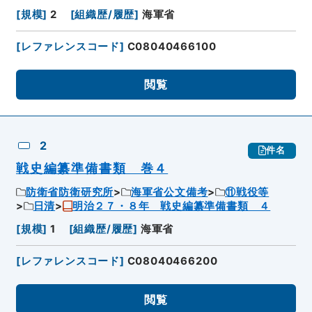
[
規模
]
2
[
組織歴/履歴
]
海軍省
[
レファレンスコード
]
C08040466100
閲覧
2
件名
戦史編纂準備書類 巻４
防衛省防衛研究所
海軍省公文備考
⑪戦役等
日清
明治２７・８年 戦史編纂準備書類 ４
[
規模
]
1
[
組織歴/履歴
]
海軍省
[
レファレンスコード
]
C08040466200
閲覧