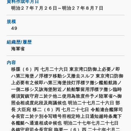
資料作成年月日
明治２７年７月２６日～明治２７年８月７日
規模
49
組織歴/履歴
海軍省
内容
移牒（６）丙 七月二十六日 東京湾口防御上必要ノ即
ハ第三海堡ノ浮標ヲ移動シ又撤去スルフ 東京湾口防御
上必要有之候即ハ第三海堡挂灯浮標ヲ撤シ艦船航路ノ
一側ニ移シ又詼海堡附近ノ舩舶撃留用浮標ヲ撤シ臨時
横須賀鎮守府ニ於テ他ニ使用為致度件予メ陸軍省ヘ御
照会相成度此段及商議候也 明治二十七月二十六日 部
長 大臣宛 移二（６）丙 七月二十七日 令船連合艦隊司
令長官ニ於テ別令写晴号符相定時上日通知越時条麾下
各艦艇ヘ通達相成＠候也 明治二十七年七月二十七日
各鎮守府司令長官宛 臨要一（６）丙 二十七年七月二