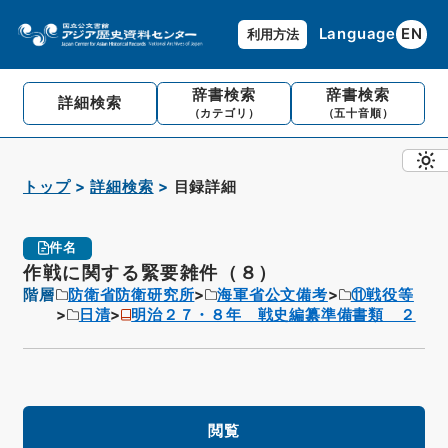
Language
EN
利用方法
辞書検索
辞書検索
詳細検索
（カテゴリ）
（五十音順）
トップ
詳細検索
目録詳細
件名
作戦に関する緊要雑件（８）
階層
防衛省防衛研究所
海軍省公文備考
⑪戦役等
日清
明治２７・８年 戦史編纂準備書類 ２
閲覧