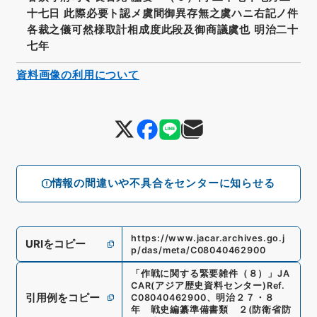
十七日 此際必要ト認メ虞間御異存無之虞ハニ右記ノ件
各裁之儀可然様取計相成度此段及御商議虞也 明治二十
七年
資料画像の利用について
情報の間違いや不具合をセンターに知らせる
https://www.jacar.archives.go.j
URIをコピー
p/das/meta/C08040462900
「
作戦に関する緊要雑件（８）
」
JA
CAR(アジア歴史資料センター)
Ref.
引用例をコピー
C08040462900
、
明治２７・８
年 戦史編纂準備書類 ２
(
防衛省防