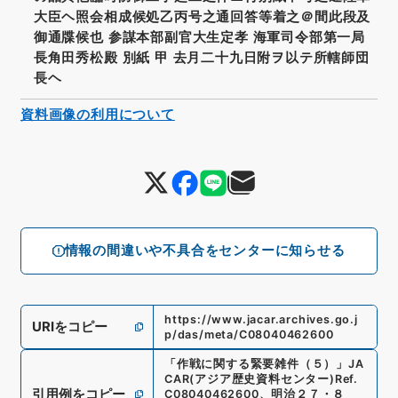
大臣ヘ照会相成候処乙丙号之通回答等着之＠間此段及
御通牒候也 参謀本部副官大生定孝 海軍司令部第一局
長角田秀松殿 別紙 甲 去月二十九日附ヲ以テ所轄師団
長ヘ
資料画像の利用について
情報の間違いや不具合をセンターに知らせる
https://www.jacar.archives.go.j
URIをコピー
p/das/meta/C08040462600
「
作戦に関する緊要雑件（５）
」
JA
CAR(アジア歴史資料センター)
Ref.
引用例をコピー
C08040462600
、
明治２７・８