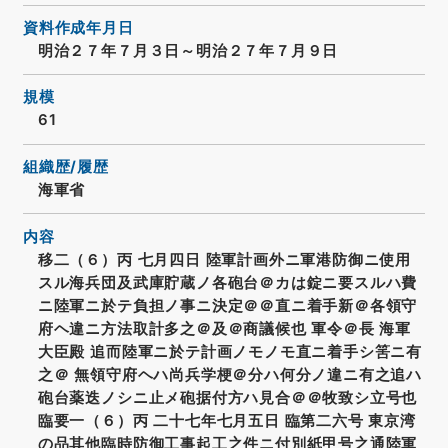
資料作成年月日
明治２７年７月３日～明治２７年７月９日
規模
61
組織歴/履歴
海軍省
内容
移二（６）丙 七月四日 陸軍計画外ニ軍港防御ニ使用
スル海兵団及武庫貯蔵ノ各砲台＠カは錠ニ要スルハ費
ニ陸軍ニ於テ負担ノ事ニ決定＠＠直ニ着手新＠各領守
府ヘ違ニ方法取計多之＠及＠商議候也 軍令＠長 海軍
大臣殿 追而陸軍ニ於テ計画ノモノモ直ニ着手シ筈ニ有
之＠ 無領守府ヘハ尚兵学梗＠分ハ何分ノ違ニ有之追ハ
砲台薬迭ノシニ止メ砲据付方ハ見合＠＠牧致シ立号也
臨要一（６）丙 二十七年七月五日 臨第二六号 東京湾
の品其他臨時防御工事起工之件ニ付別紙甲号之通陸軍