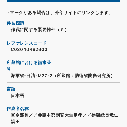
マークがある場合は、外部サイトにリンクします。
件名標題
作戦に関する緊要雑件（５）
レファレンスコード
C08040462600
所蔵館における請求番
号
海軍省-日清-M27-2（所蔵館：防衛省防衛研究所）
言語
日本語
作成者名称
軍令部長／／参謀本部副官大生定孝／／参謀総長熾仁
親王