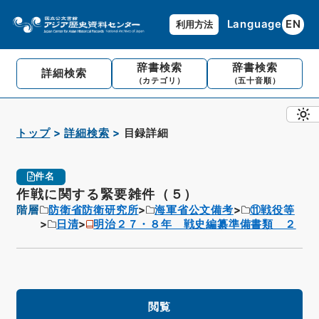
Language
EN
利用方法
辞書検索
辞書検索
詳細検索
（カテゴリ）
（五十音順）
トップ
詳細検索
目録詳細
件名
作戦に関する緊要雑件（５）
階層
防衛省防衛研究所
海軍省公文備考
⑪戦役等
日清
明治２７・８年 戦史編纂準備書類 ２
閲覧