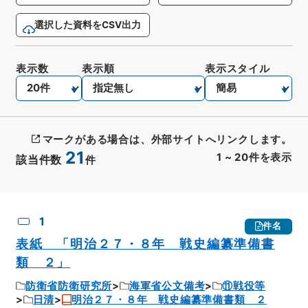
選択した資料をCSV出力
表示数
表示順
表示スタイル
マークがある場合は、外部サイトへリンクします。
21
1
~
20
件を表示
該当件数
件
CSV出力
No.
概要情報
画像等
1
件名
表紙 「明治２７・８年 戦史編纂準備書
類 ２」
防衛省防衛研究所
海軍省公文備考
⑪戦役等
日清
明治２７・８年 戦史編纂準備書類 ２