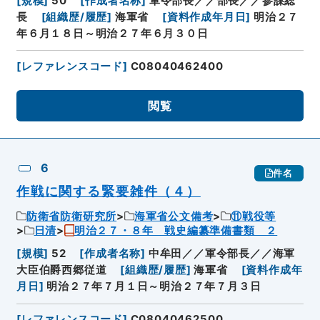
[
規模
]
50
[
作成者名称
]
軍令部長／／部長／／参謀総
長
[
組織歴/履歴
]
海軍省
[
資料作成年月日
]
明治２７
年６月１８日～明治２７年６月３０日
[
レファレンスコード
]
C08040462400
閲覧
6
件名
作戦に関する緊要雑件（４）
防衛省防衛研究所
海軍省公文備考
⑪戦役等
日清
明治２７・８年 戦史編纂準備書類 ２
[
規模
]
52
[
作成者名称
]
中牟田／／軍令部長／／海軍
大臣伯爵西郷従道
[
組織歴/履歴
]
海軍省
[
資料作成年
月日
]
明治２７年７月１日～明治２７年７月３日
[
レファレンスコード
]
C08040462500