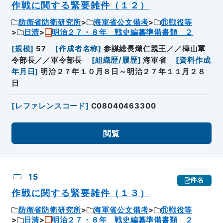
作戦に関する緊要雑件（１２）
防衛省防衛研究所
海軍省公文備考
⑪戦役等
日清
明治２７・８年 戦史編纂準備書類 ２
[
規模
]
57
[
作成者名称
]
参謀総長熾仁親王／／樺山軍
令部長／／軍令部長
[
組織歴/履歴
]
海軍省
[
資料作成
年月日
]
明治２７年１０月８日～明治２７年１１月２８
日
[
レファレンスコード
]
C08040463300
閲覧
15
件名
作戦に関する緊要雑件（１３）
防衛省防衛研究所
海軍省公文備考
⑪戦役等
日清
明治２７・８年 戦史編纂準備書類 ２