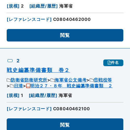
[
規模
]
2
[
組織歴/履歴
]
海軍省
[
レファレンスコード
]
C08040462000
閲覧
2
件名
戦史編纂準備書類 巻２
防衛省防衛研究所
海軍省公文備考
⑪戦役等
日清
明治２７・８年 戦史編纂準備書類 ２
[
規模
]
1
[
組織歴/履歴
]
海軍省
[
レファレンスコード
]
C08040462100
閲覧