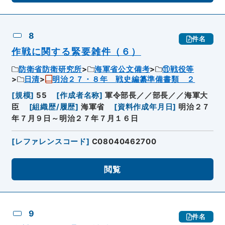
8
件名
作戦に関する緊要雑件（６）
防衛省防衛研究所
海軍省公文備考
⑪戦役等
日清
明治２７・８年 戦史編纂準備書類 ２
[
規模
]
55
[
作成者名称
]
軍令部長／／部長／／海軍大
臣
[
組織歴/履歴
]
海軍省
[
資料作成年月日
]
明治２７
年７月９日～明治２７年７月１６日
[
レファレンスコード
]
C08040462700
閲覧
9
件名