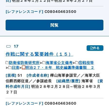
日
]
明治２８年１月１２日～明治２８年２月２７日
[
レファレンスコード
]
C08040463500
閲覧
17
件名
作戦に関する緊要雑件（１５）
防衛省防衛研究所
海軍省公文備考
⑪戦役等
日清
明治２７・８年 戦史編纂準備書類 ２
[
規模
]
51
[
作成者名称
]
樺山海軍参謀官／／海軍大臣
伯爵西郷従道／／参謀総長
[
組織歴/履歴
]
海軍省
[
資
料作成年月日
]
明治２８年２月２８日～明治２８年３月
２７日
[
レファレンスコード
]
C08040463600