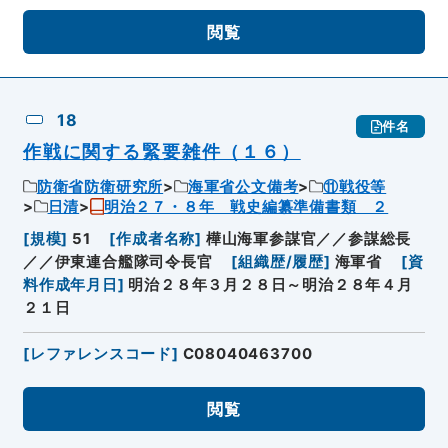
閲覧
18
件名
作戦に関する緊要雑件（１６）
防衛省防衛研究所
海軍省公文備考
⑪戦役等
日清
明治２７・８年 戦史編纂準備書類 ２
[
規模
]
51
[
作成者名称
]
樺山海軍参謀官／／参謀総長
／／伊東連合艦隊司令長官
[
組織歴/履歴
]
海軍省
[
資
料作成年月日
]
明治２８年３月２８日～明治２８年４月
２１日
[
レファレンスコード
]
C08040463700
閲覧