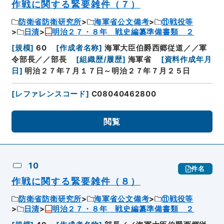
作戦に関する緊要雑件（７）
防衛省防衛研究所
海軍省公文備考
⑪戦役等
日清
明治２７・８年 戦史編纂準備書類 ２
[
規模
]
60
[
作成者名称
]
海軍大臣伯爵西郷従道／／軍
令部長／／部長
[
組織歴/履歴
]
海軍省
[
資料作成年月
日
]
明治２７年７月１７日～明治２７年７月２５日
[
レファレンスコード
]
C08040462800
閲覧
10
件名
作戦に関する緊要雑件（８）
防衛省防衛研究所
海軍省公文備考
⑪戦役等
日清
明治２７・８年 戦史編纂準備書類 ２