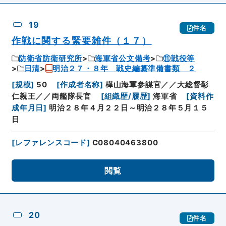
19
件名
作戦に関する緊要雑件（１７）
防衛省防衛研究所
海軍省公文備考
⑪戦役等
日清
明治２７・８年 戦史編纂準備書類 ２
[
規模
]
50
[
作成者名称
]
樺山海軍参謀官／／大総督彰
仁親王／／両艦隊長官
[
組織歴/履歴
]
海軍省
[
資料作
成年月日
]
明治２８年４月２２日～明治２８年５月１５
日
[
レファレンスコード
]
C08040463800
閲覧
20
件名