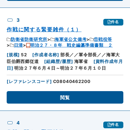
3
件名
作戦に関する緊要雑件（１）
防衛省防衛研究所
海軍省公文備考
⑪戦役等
日清
明治２７・８年 戦史編纂準備書類 ２
[
規模
]
52
[
作成者名称
]
部長／／軍令部長／／海軍大
臣伯爵西郷従道
[
組織歴/履歴
]
海軍省
[
資料作成年月
日
]
明治２７年６月４日～明治２７年６月１０日
[
レファレンスコード
]
C08040462200
閲覧
4
件名