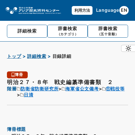
Language
EN
利用方法
辞書検索
辞書検索
詳細検索
（カテゴリ）
（五十音順）
トップ
詳細検索
目録詳細
簿冊
明治２７・８年 戦史編纂準備書類 ２
階層
防衛省防衛研究所
海軍省公文備考
⑪戦役等
日清
簿冊標題