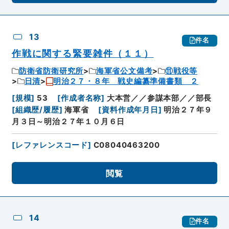
13
件名
作戦に関する緊要雑件（１１）
防衛省防衛研究所
海軍省公文備考
⑪戦役等
日清
明治２７・８年 戦史編纂準備書類 ２
[
規模
]
53
[
作成者名称
]
大本営／／参謀本部／／部長
[
組織歴/履歴
]
海軍省
[
資料作成年月日
]
明治２７年９
月３日～明治２７年１０月６日
[
レファレンスコード
]
C08040463200
閲覧
14
件名