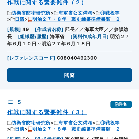
作戦に関する緊要雑件（２）
防衛省防衛研究所
海軍省公文備考
⑪戦役等
日清
明治２７・８年 戦史編纂準備書類 ２
[
規模
]
49
[
作成者名称
]
部長／／海軍大臣／／参謀総
長
[
組織歴/履歴
]
海軍省
[
資料作成年月日
]
明治２７
年６月１０日～明治２７年６月１８日
[
レファレンスコード
]
C08040462300
閲覧
5
件名
作戦に関する緊要雑件（３）
防衛省防衛研究所
海軍省公文備考
⑪戦役等
日清
明治２７・８年 戦史編纂準備書類 ２