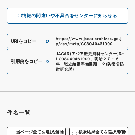
情報の間違いや不具合をセンターに知らせる
https://www.jacar.archives.go.j
URIをコピー
p/das/meta/C08040461900
JACAR(アジア歴史資料センター)
Re
f.
C08040461900
、
明治２７・８
引用例をコピー
年 戦史編纂準備書類 ２
(
防衛省防
衛研究所
)
件名一覧
当ページ全てを選択/解除
検索結果全てを選択/解除