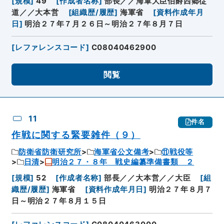
[
規模
]
49
[
作成者名称
]
部長／／海軍大臣伯爵西郷従
道／／大本営
[
組織歴/履歴
]
海軍省
[
資料作成年月
日
]
明治２７年７月２６日～明治２７年８月７日
[
レファレンスコード
]
C08040462900
閲覧
11
件名
作戦に関する緊要雑件（９）
防衛省防衛研究所
海軍省公文備考
⑪戦役等
日清
明治２７・８年 戦史編纂準備書類 ２
[
規模
]
52
[
作成者名称
]
部長／／大本営／／大臣
[
組
織歴/履歴
]
海軍省
[
資料作成年月日
]
明治２７年８月７
日～明治２７年８月１５日