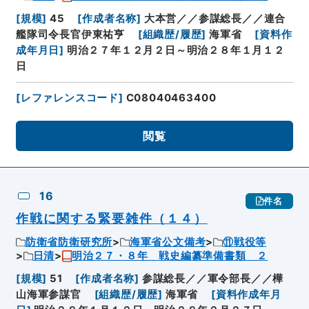
[
規模
]
45
[
作成者名称
]
大本営／／参謀総長／／連合
艦隊司令長官伊東祐亨
[
組織歴/履歴
]
海軍省
[
資料作
成年月日
]
明治２７年１２月２日～明治２８年１月１２
日
[
レファレンスコード
]
C08040463400
閲覧
16
件名
作戦に関する緊要雑件（１４）
防衛省防衛研究所
海軍省公文備考
⑪戦役等
日清
明治２７・８年 戦史編纂準備書類 ２
[
規模
]
51
[
作成者名称
]
参謀総長／／軍令部長／／樺
山海軍参謀官
[
組織歴/履歴
]
海軍省
[
資料作成年月