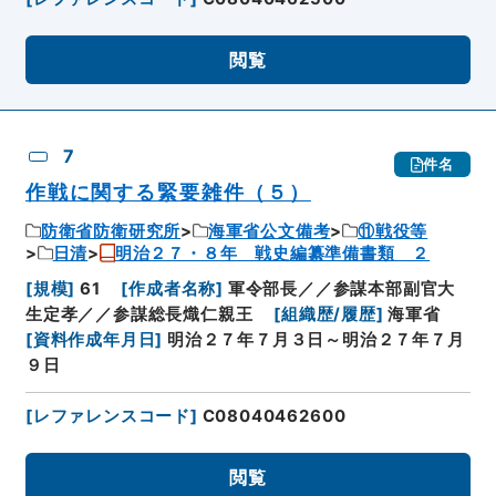
閲覧
7
件名
作戦に関する緊要雑件（５）
防衛省防衛研究所
海軍省公文備考
⑪戦役等
日清
明治２７・８年 戦史編纂準備書類 ２
[
規模
]
61
[
作成者名称
]
軍令部長／／参謀本部副官大
生定孝／／参謀総長熾仁親王
[
組織歴/履歴
]
海軍省
[
資料作成年月日
]
明治２７年７月３日～明治２７年７月
９日
[
レファレンスコード
]
C08040462600
閲覧