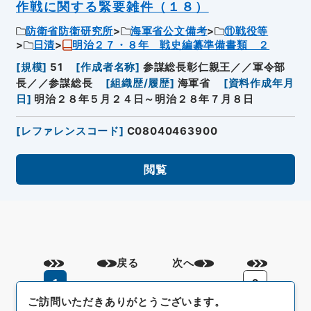
作戦に関する緊要雑件（１８）
防衛省防衛研究所
海軍省公文備考
⑪戦役等
日清
明治２７・８年 戦史編纂準備書類 ２
[
規模
]
51
[
作成者名称
]
参謀総長彰仁親王／／軍令部
長／／参謀総長
[
組織歴/履歴
]
海軍省
[
資料作成年月
日
]
明治２８年５月２４日～明治２８年７月８日
[
レファレンスコード
]
C08040463900
閲覧
戻る
次へ
1
2
ご訪問いただきありがとうございます。