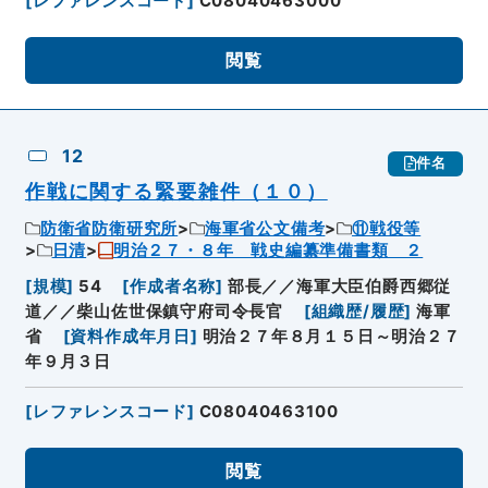
[
レファレンスコード
]
C08040463000
閲覧
12
件名
作戦に関する緊要雑件（１０）
防衛省防衛研究所
海軍省公文備考
⑪戦役等
日清
明治２７・８年 戦史編纂準備書類 ２
[
規模
]
54
[
作成者名称
]
部長／／海軍大臣伯爵西郷従
道／／柴山佐世保鎮守府司令長官
[
組織歴/履歴
]
海軍
省
[
資料作成年月日
]
明治２７年８月１５日～明治２７
年９月３日
[
レファレンスコード
]
C08040463100
閲覧