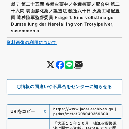
就テ 第二十五問 各種火薬中ノ各種棉薬ノ配合屯 第二
十六問 表面膠化薬ノ製造法 独逸八十日 火薬工場配置
図 遣独陸軍監督委員 Frage 1. Eine vollsthnaige
Durstellung der Nereialling von Trotylpulver,
susemmen a
資料画像の利用について
情報の間違いや不具合をセンターに知らせる
https://www.jacar.archives.go.j
URIをコピー
p/das/meta/C08040369300
「
大正１１年１０月 独逸火薬製造
法に関する資料
」
JACAR(アジア歴