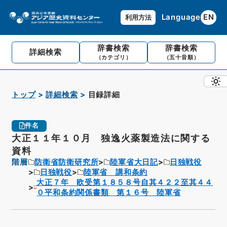
Language
EN
利用方法
辞書検索
辞書検索
詳細検索
（カテゴリ）
（五十音順）
トップ
詳細検索
目録詳細
件名
大正１１年１０月 独逸火薬製造法に関する
資料
階層
防衛省防衛研究所
陸軍省大日記
日独戦役
日独戦役
陸軍省 講和条約
大正７年 欧受第１８５８号自其４２２至其４４
０平和条約関係書類 第１６号 陸軍省