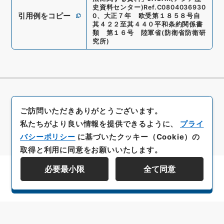
史資料センター)
Ref.
C0804036930
引用例をコピー
0
、
大正７年 欧受第１８５８号自
其４２２至其４４０平和条約関係書
類 第１６号 陸軍省
(
防衛省防衛研
究所
)
ご訪問いただきありがとうございます。
私たちがより良い情報を提供できるように、
プライ
バシーポリシー
に基づいたクッキー（Cookie）の
取得と利用に同意をお願いいたします。
必要最小限
全て同意
資料群階層を表示する
All rights reserved/Copyright©