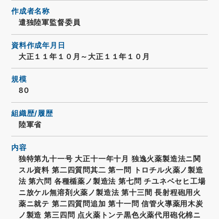
作成者名称
遣独陸軍監督委員
資料作成年月日
大正１１年１０月～大正１１年１０月
規模
80
組織歴/履歴
陸軍省
内容
独特第九十一号 大正十一年十月 独逸火薬製造法ニ関
スル資料 第二四質問其二 第一問 トロチル火薬ノ製造
法 第六問 各種楯薬ノ製造法 第七問 チユネベセヒ工場
ニ放ケル無溶剤火薬ノ製造法 第十三間 長射程砲用火
薬ニ就テ 第二四質問追加 第十一問 信管火導薬用木炭
ノ製造 第三四問 点火薬トンテ黒色火薬代用砲化棉ニ