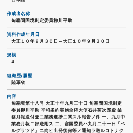
作成者名称
匈塞間国境劃定委員柳川平助
資料作成年月日
大正１０年９月３０日～大正１０年９月３０日
規模
4
組織歴/履歴
陸軍省
内容
匈塞境第十八号 大正十年九月三十日 匈塞間国境劃定
委員柳川平助 平和条約実施全権大使石井菊次郎殿 業
務月報送付並ニ業務進捗ニ関スル報告ノ件 一、九月中
業務月報ニ部送附ス 二、塞国委員ハ九月二十一日「ベ
ルグラツド」ニ向ヒ出発後何等ノ通知ラ送ルコトナク