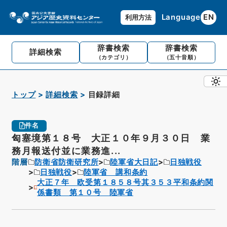
Language
EN
利用方法
辞書検索
辞書検索
詳細検索
（カテゴリ）
（五十音順）
トップ
詳細検索
目録詳細
件名
匈塞境第１８号 大正１０年９月３０日 業
務月報送付並に業務進...
階層
防衛省防衛研究所
陸軍省大日記
日独戦役
日独戦役
陸軍省 講和条約
大正７年 欧受第１８５８号其３５３平和条約関
係書類 第１０号 陸軍省