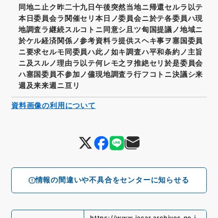
同地ニ止ク昨二十九日午後突然当地ニ帰還セルラ以テ
本日委員会ラ関催セリ本日ノ委員会ニ於テ各委員ハ現
地調査ラ継続スルコトニ同意シ且ツ匈国提議ノ地域ニ
於ケル経済関係ノ参考資料ラ提供スヘキ事ヲ塞国委員
ニ要求セルモ同委員ハ此ノ如キ調査ハ平和条約ノ主旨
ニ及スルノ理由ラ以テ何レモ之ヲ推絶セリ於是委員会
ハ塞国委員不参加ノ儘現地調査ラ行フコトニ決議シ来
週及来来週ニ亘リ
資料画像の利用について
情報の間違いや不具合をセンターに知らせる
https://www.jacar.archives.go.j