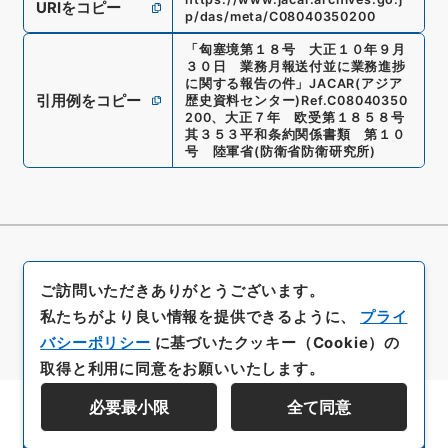
URIをコピー
p/das/meta/C08040350200
「
匈塞境第１８号 大正１０年９月
３０日 業務月報送付並に業務進捗
に関する報告の件
」
JACAR(アジア
引用例をコピー
歴史資料センター)
Ref.
C08040350
200
、
大正７年 欧受第１８５８号
其３５３平和条約関係書類 第１０
号 陸軍省
(
防衛省防衛研究所
)
ご訪問いただきありがとうございます。
私たちがより良い情報を提供できるように、
プライ
バシーポリシー
に基づいたクッキー（Cookie）の
取得と利用に同意をお願いいたします。
必要最小限
全て同意
資料群階層を表示する