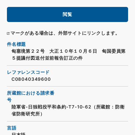
閲覧
マークがある場合は、外部サイトにリンクします。
件名標題
匈塞境第２２号 大正１０年１０月６日 匈国委員第
５提議付図送付並前報告訂正の件
レファレンスコード
C08040349600
所蔵館における請求番
号
陸軍省-日独戦役平和条約-T7-10-62（所蔵館：防衛
省防衛研究所）
言語
日本語