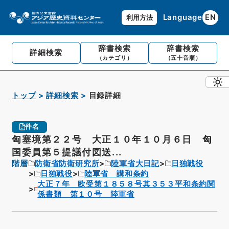
Language
EN
利用方法
辞書検索
辞書検索
詳細検索
（カテゴリ）
（五十音順）
トップ
詳細検索
目録詳細
件名
匈塞境第２２号 大正１０年１０月６日 匈
国委員第５提議付図送...
階層
防衛省防衛研究所
陸軍省大日記
日独戦役
日独戦役
陸軍省 講和条約
大正７年 欧受第１８５８号其３５３平和条約関
係書類 第１０号 陸軍省