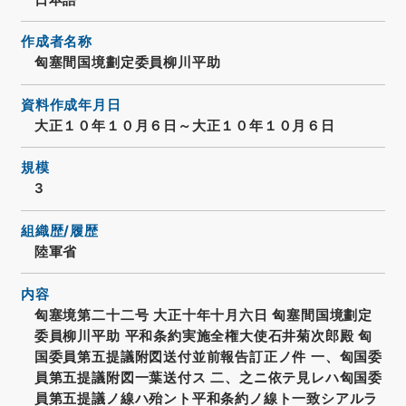
作成者名称
匈塞間国境劃定委員柳川平助
資料作成年月日
大正１０年１０月６日～大正１０年１０月６日
規模
3
組織歴/履歴
陸軍省
内容
匈塞境第二十二号 大正十年十月六日 匈塞間国境劃定
委員柳川平助 平和条約実施全権大使石井菊次郎殿 匈
国委員第五提議附図送付並前報告訂正ノ件 一、匈国委
員第五提議附図一葉送付ス 二、之ニ依テ見レハ匈国委
員第五提議ノ線ハ殆ント平和条約ノ線ト一致シアルラ