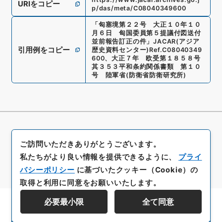
URIをコピー
p/das/meta/C08040349600
「
匈塞境第２２号 大正１０年１０
月６日 匈国委員第５提議付図送付
並前報告訂正の件
」
JACAR(アジア
引用例をコピー
歴史資料センター)
Ref.
C08040349
600
、
大正７年 欧受第１８５８号
其３５３平和条約関係書類 第１０
号 陸軍省
(
防衛省防衛研究所
)
ご訪問いただきありがとうございます。
私たちがより良い情報を提供できるように、
プライ
バシーポリシー
に基づいたクッキー（Cookie）の
取得と利用に同意をお願いいたします。
必要最小限
全て同意
資料群階層を表示する