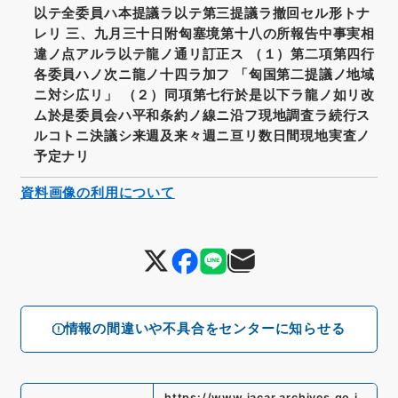
以テ全委員ハ本提議ラ以テ第三提議ラ撤回セル形トナ
レリ 三、九月三十日附匈塞境第十八の所報告中事実相
違ノ点アルラ以テ龍ノ通リ訂正ス （１）第二項第四行
各委員ハノ次ニ龍ノ十四ラ加フ 「匈国第二提議ノ地域
ニ対シ広リ」 （２）同項第七行於是以下ラ龍ノ如リ改
ム於是委員会ハ平和条約ノ線ニ沿フ現地調査ラ続行ス
ルコトニ決議シ来週及来々週ニ亘リ数日間現地実査ノ
予定ナリ
資料画像の利用について
情報の間違いや不具合をセンターに知らせる
https://www.jacar.archives.go.j