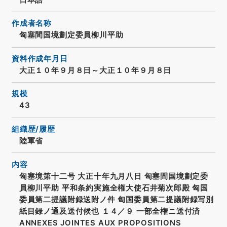
作成者名称
匈塞間国境劃定委員柳川平助
資料作成年月日
大正１０年９月８日～大正１０年９月８日
規模
43
組織歴/履歴
陸軍省
内容
匈塞境第十二号 大正十年九月八日 匈塞間国境劃定委
員柳川平助 平和条約実施全権大使石井菊次郎殿 匈国
委員第二提議附録送附ノ件 匈国委員第二提議附録写別
紙目録ノ通及送付候也 １４／９ 一部全権ニ送付済
ANNEXES JOINTES AUX PROPOSITIONS