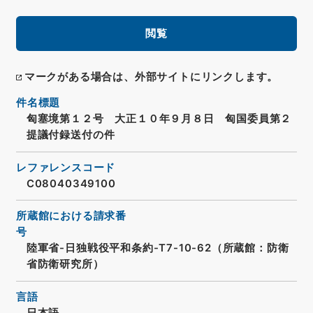
閲覧
マークがある場合は、外部サイトにリンクします。
件名標題
匈塞境第１２号 大正１０年９月８日 匈国委員第２
提議付録送付の件
レファレンスコード
C08040349100
所蔵館における請求番
号
陸軍省-日独戦役平和条約-T7-10-62（所蔵館：防衛
省防衛研究所）
言語
日本語