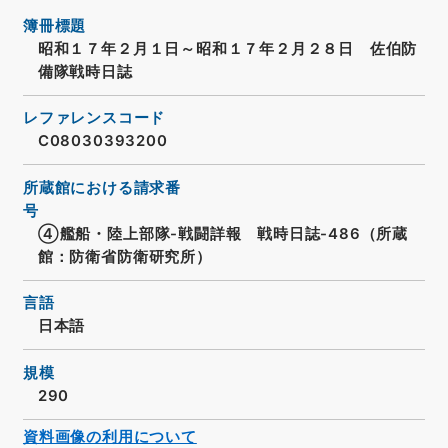
簿冊標題
昭和１７年２月１日～昭和１７年２月２８日 佐伯防
備隊戦時日誌
レファレンスコード
C08030393200
所蔵館における請求番
号
④艦船・陸上部隊-戦闘詳報 戦時日誌-486（所蔵
館：防衛省防衛研究所）
言語
日本語
規模
290
資料画像の利用について