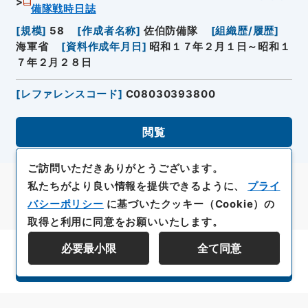
備隊戦時日誌
[
規模
]
58
[
作成者名称
]
佐伯防備隊
[
組織歴/履歴
]
海軍省
[
資料作成年月日
]
昭和１７年２月１日～昭和１
７年２月２８日
[
レファレンスコード
]
C08030393800
閲覧
ご訪問いただきありがとうございます。
私たちがより良い情報を提供できるように、
プライ
バシーポリシー
に基づいたクッキー（Cookie）の
取得と利用に同意をお願いいたします。
必要最小限
全て同意
資料群階層を表示する