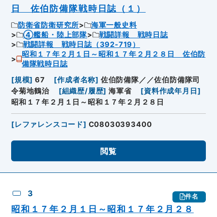
日 佐伯防備隊戦時日誌（１）
防衛省防衛研究所
海軍一般史料
④艦船・陸上部隊
戦闘詳報 戦時日誌
戦闘詳報 戦時日誌（392-719）
昭和１７年２月１日～昭和１７年２月２８日 佐伯防
備隊戦時日誌
[
規模
]
67
[
作成者名称
]
佐伯防備隊／／佐伯防備隊司
令菊地鶴治
[
組織歴/履歴
]
海軍省
[
資料作成年月日
]
昭和１７年２月１日～昭和１７年２月２８日
[
レファレンスコード
]
C08030393400
閲覧
3
件名
昭和１７年２月１日～昭和１７年２月２８