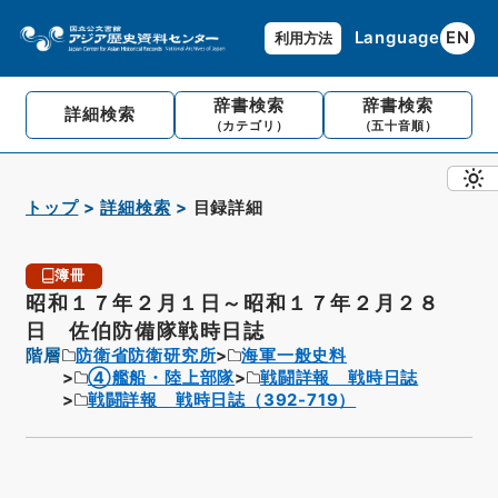
Language
EN
利用方法
辞書検索
辞書検索
詳細検索
（カテゴリ）
（五十音順）
トップ
詳細検索
目録詳細
簿冊
昭和１７年２月１日～昭和１７年２月２８
日 佐伯防備隊戦時日誌
階層
防衛省防衛研究所
海軍一般史料
④艦船・陸上部隊
戦闘詳報 戦時日誌
戦闘詳報 戦時日誌（392-719）