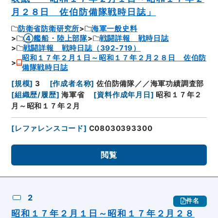
月２８日 佐伯防備隊戦時日誌」
防衛省防衛研究所
海軍一般史料
④艦船・陸上部隊
戦闘詳報 戦時日誌
戦闘詳報 戦時日誌（392-719）
昭和１７年２月１日～昭和１７年２月２８日 佐伯防
備隊戦時日誌
[
規模
]
3
[
作成者名称
]
佐伯防備隊／／海軍功績調査部
[
組織歴/履歴
]
海軍省
[
資料作成年月日
]
昭和１７年２
月～昭和１７年２月
[
レファレンスコード
]
C08030393300
閲覧
2
件名
昭和１７年２月１日～昭和１７年２月２８