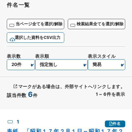
件名一覧
当ページ全てを選択/解除
検索結果全てを選択/解除
選択した資料をCSV出力
表示数
表示順
表示スタイル
マークがある場合は、外部サイトへリンクします。
6
1
~
6
件を表示
該当件数
件
CSV出力
No.
概要情報
画像等
1
件名
表紙 「昭和１７年２月１日～昭和１７年２