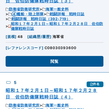
日 佐伯防備隊戦時日誌（３）
防衛省防衛研究所
海軍一般史料
④艦船・陸上部隊
戦闘詳報 戦時日誌
戦闘詳報 戦時日誌（392-719）
昭和１７年２月１日～昭和１７年２月２８日 佐伯防
備隊戦時日誌
[
規模
]
48
[
組織歴/履歴
]
海軍省
[
レファレンスコード
]
C08030393600
閲覧
5
件名
昭和１７年２月１日～昭和１７年２月２８
日 佐伯防備隊戦時日誌（４）
防衛省防衛研究所
海軍一般史料