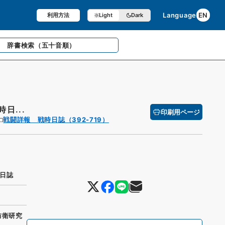
Language
EN
利用方法
Light
Dark
辞書検索
（五十音順）
日...
印刷用ページ
戦闘詳報 戦時日誌（392-719）
日誌
防衛研究