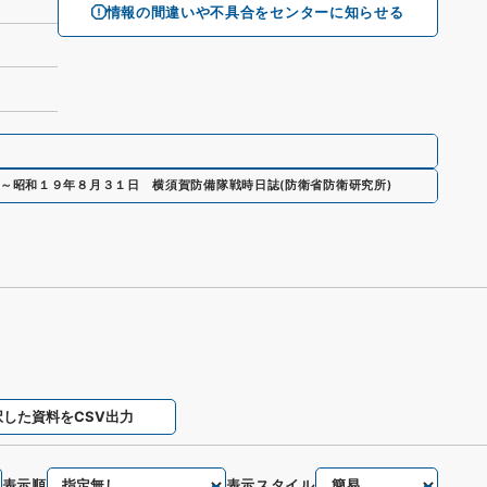
情報の間違いや不具合をセンターに知らせる
～昭和１９年８月３１日 横須賀防備隊戦時日誌
(
防衛省防衛研究所
)
択した資料をCSV出力
表示順
表示スタイル