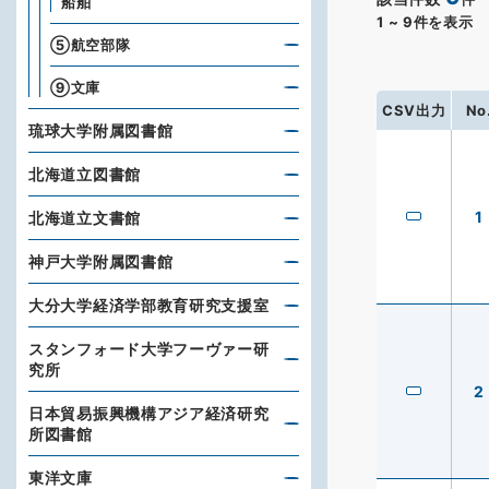
船舶
1
~
9
件を表示
⑤航空部隊
⑨文庫
CSV出力
No
琉球大学附属図書館
北海道立図書館
1
北海道立文書館
神戸大学附属図書館
大分大学経済学部教育研究支援室
スタンフォード大学フーヴァー研
究所
2
日本貿易振興機構アジア経済研究
所図書館
東洋文庫