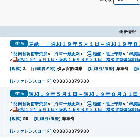
.
概要情報
表紙 「昭和１９年５月１日～昭和１９年８
件名
防衛省防衛研究所
海軍一般史料
④艦船・陸上部隊
戦闘
昭和１９年５月１日～昭和１９年８月３１日 横須賀防備隊戦
[
規模
]
2
[
作成者名称
]
横須賀防備隊
[
組織歴/履歴
]
海軍省
[
[
レファレンスコード
]
C08030379800
昭和１９年５月１日～昭和１９年８月３１日
件名
防衛省防衛研究所
海軍一般史料
④艦船・陸上部隊
戦闘
昭和１９年５月１日～昭和１９年８月３１日 横須賀防備隊戦
[
規模
]
56
[
組織歴/履歴
]
海軍省
[
レファレンスコード
]
C08030379900