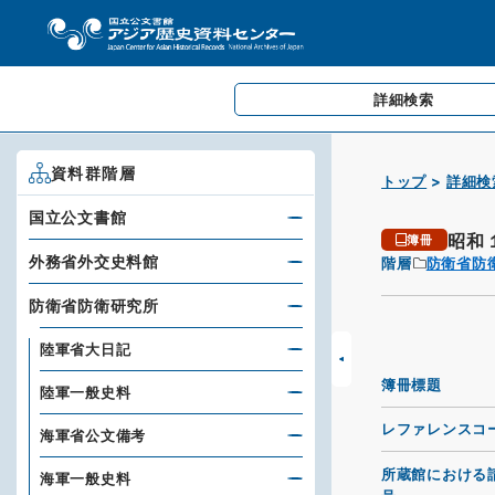
詳細検索
資料群階層
トップ
詳細検
国立公文書館
昭和
簿冊
外務省外交史料館
階層
防衛省防
防衛省防衛研究所
陸軍省大日記
簿冊標題
陸軍一般史料
レファレンスコ
海軍省公文備考
所蔵館における
海軍一般史料