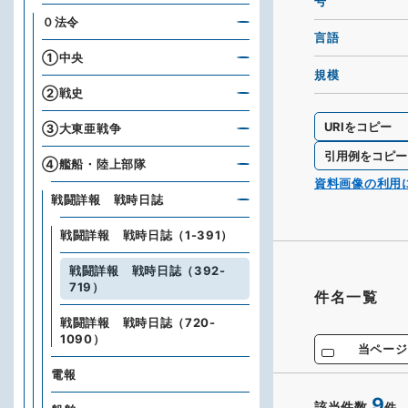
号
０法令
言語
①中央
規模
②戦史
URIをコピー
③大東亜戦争
引用例をコピー
④艦船・陸上部隊
資料画像の利用
戦闘詳報 戦時日誌
戦闘詳報 戦時日誌（1-391）
戦闘詳報 戦時日誌（392-
719）
件名一覧
戦闘詳報 戦時日誌（720-
1090）
当ページ
電報
9
該当件数
件