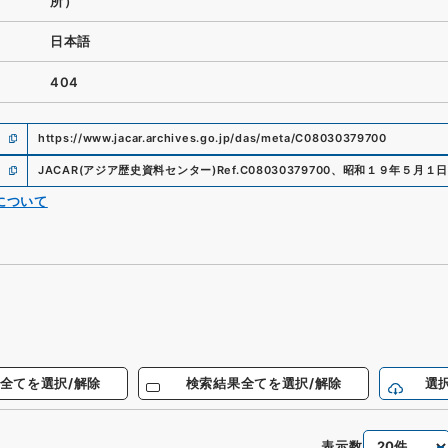
所）
日本語
404
https://www.jacar.archives.go.jp/das/meta/C08030379700
JACAR(アジア歴史資料センター)
Ref.
C08030379700
、
昭和１９年５月１日
について
全てを選択/解除
検索結果全てを選択/解除
選
表示数