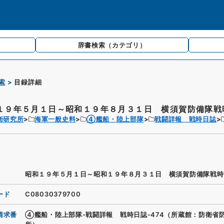
辞書検索
（カテゴリ）
索
目録詳細
１９年５月１日～昭和１９年８月３１日 横須賀防備隊戦時
衛研究所
海軍一般史料
④艦船・陸上部隊
戦闘詳報 戦時日誌
昭和１９年５月１日～昭和１９年８月３１日 横須賀防備隊戦時
ード
C08030379700
請求番
④艦船・陸上部隊-戦闘詳報 戦時日誌-474（所蔵館：防衛省