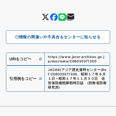
情報の間違いや不具合をセンターに知らせる
https://www.jacar.archives.go.j
URIをコピー
p/das/meta/C08030371300
JACAR(アジア歴史資料センター)
Re
f.
C08030371300
、
昭和１７年６月
引用例をコピー
１日～昭和１７年１１月３０日 佐
世保防備戦隊戦時日誌
(
防衛省防衛
研究所
)