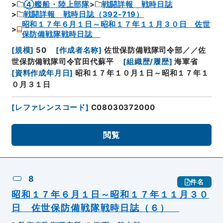
④艦船・陸上部隊
戦闘詳報 戦時日誌
戦闘詳報 戦時日誌（392-719）
昭和１７年６月１日～昭和１７年１１月３０日 佐世
保防備戦隊戦時日誌
[
規模
]
50
[
作成者名称
]
佐世保防備戦隊司令部／／佐
世保防備戦隊司令官田代蘇平
[
組織歴/履歴
]
海軍省
[
資料作成年月日
]
昭和１７年１０月１日～昭和１７年１
０月３１日
[
レファレンスコード
]
C08030372000
閲覧
8
件名
昭和１７年６月１日～昭和１７年１１月３０
日 佐世保防備戦隊戦時日誌（６）