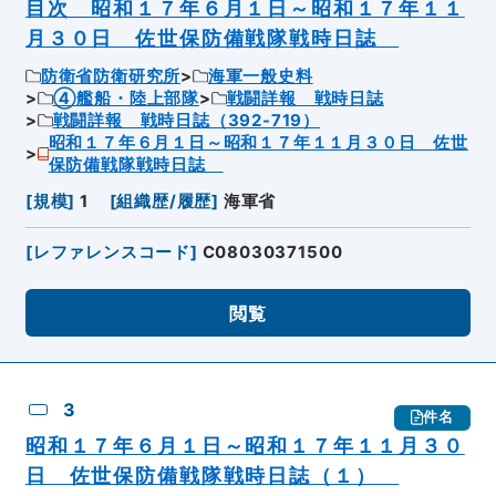
目次 昭和１７年６月１日～昭和１７年１１
月３０日 佐世保防備戦隊戦時日誌
防衛省防衛研究所
海軍一般史料
④艦船・陸上部隊
戦闘詳報 戦時日誌
戦闘詳報 戦時日誌（392-719）
昭和１７年６月１日～昭和１７年１１月３０日 佐世
保防備戦隊戦時日誌
[
規模
]
1
[
組織歴/履歴
]
海軍省
[
レファレンスコード
]
C08030371500
閲覧
3
件名
昭和１７年６月１日～昭和１７年１１月３０
日 佐世保防備戦隊戦時日誌（１）