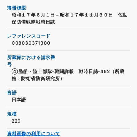
簿冊標題
昭和１７年６月１日～昭和１７年１１月３０日 佐世
保防備戦隊戦時日誌
レファレンスコード
C08030371300
所蔵館における請求番
号
④艦船・陸上部隊-戦闘詳報 戦時日誌-462（所蔵
館：防衛省防衛研究所）
言語
日本語
規模
220
資料画像の利用について