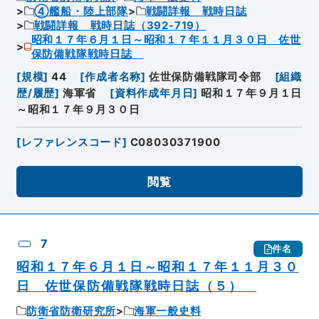
④艦船・陸上部隊
戦闘詳報 戦時日誌
戦闘詳報 戦時日誌（392-719）
昭和１７年６月１日～昭和１７年１１月３０日 佐世
保防備戦隊戦時日誌
[
規模
]
44
[
作成者名称
]
佐世保防備戦隊司令部
[
組織
歴/履歴
]
海軍省
[
資料作成年月日
]
昭和１７年９月１日
～昭和１７年９月３０日
[
レファレンスコード
]
C08030371900
閲覧
7
件名
昭和１７年６月１日～昭和１７年１１月３０
日 佐世保防備戦隊戦時日誌（５）
防衛省防衛研究所
海軍一般史料