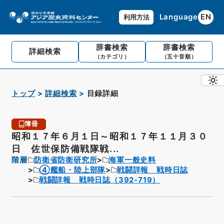
Language
EN
利用方法
辞書検索
辞書検索
詳細検索
（カテゴリ）
（五十音順）
トップ
詳細検索
目録詳細
簿冊
昭和１７年６月１日～昭和１７年１１月３０
日 佐世保防備戦隊戦...
階層
防衛省防衛研究所
海軍一般史料
④艦船・陸上部隊
戦闘詳報 戦時日誌
戦闘詳報 戦時日誌（392-719）