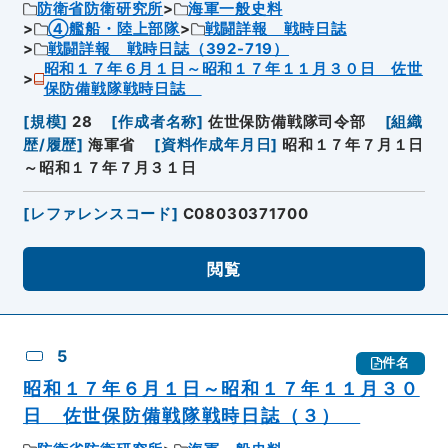
防衛省防衛研究所
海軍一般史料
④艦船・陸上部隊
戦闘詳報 戦時日誌
戦闘詳報 戦時日誌（392-719）
昭和１７年６月１日～昭和１７年１１月３０日 佐世
保防備戦隊戦時日誌
[
規模
]
28
[
作成者名称
]
佐世保防備戦隊司令部
[
組織
歴/履歴
]
海軍省
[
資料作成年月日
]
昭和１７年７月１日
～昭和１７年７月３１日
[
レファレンスコード
]
C08030371700
閲覧
5
件名
昭和１７年６月１日～昭和１７年１１月３０
日 佐世保防備戦隊戦時日誌（３）