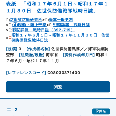
表紙 「昭和１７年６月１日～昭和１７年１
１月３０日 佐世保防備戦隊戦時日誌」
防衛省防衛研究所
海軍一般史料
④艦船・陸上部隊
戦闘詳報 戦時日誌
戦闘詳報 戦時日誌（392-719）
昭和１７年６月１日～昭和１７年１１月３０日 佐世
保防備戦隊戦時日誌
[
規模
]
3
[
作成者名称
]
佐世保防備戦隊／／海軍功績調
査部
[
組織歴/履歴
]
海軍省
[
資料作成年月日
]
昭和１
７年６月～昭和１７年１１月
[
レファレンスコード
]
C08030371400
閲覧
2
件名