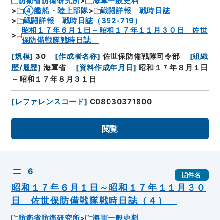
防衛省防衛研究所
海軍一般史料
④艦船・陸上部隊
戦闘詳報 戦時日誌
戦闘詳報 戦時日誌（392-719）
昭和１７年６月１日～昭和１７年１１月３０日 佐世
保防備戦隊戦時日誌
[
規模
]
30
[
作成者名称
]
佐世保防備戦隊司令部
[
組織
歴/履歴
]
海軍省
[
資料作成年月日
]
昭和１７年８月１日
～昭和１７年８月３１日
[
レファレンスコード
]
C08030371800
閲覧
6
件名
昭和１７年６月１日～昭和１７年１１月３０
日 佐世保防備戦隊戦時日誌（４）
防衛省防衛研究所
海軍一般史料