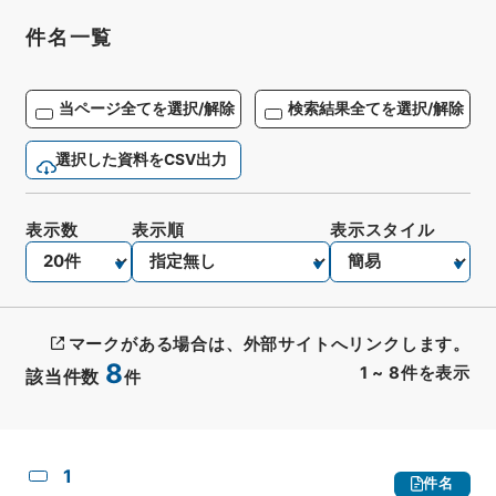
件名一覧
当ページ全てを選択/解除
検索結果全てを選択/解除
選択した資料をCSV出力
表示数
表示順
表示スタイル
マークがある場合は、外部サイトへリンクします。
8
1
~
8
件を表示
該当件数
件
CSV出力
No.
概要情報
画像等
1
件名