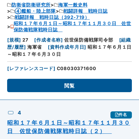
防衛省防衛研究所
海軍一般史料
④艦船・陸上部隊
戦闘詳報 戦時日誌
戦闘詳報 戦時日誌（392-719）
昭和１７年６月１日～昭和１７年１１月３０日 佐世
保防備戦隊戦時日誌
[
規模
]
27
[
作成者名称
]
佐世保防備戦隊司令部
[
組織
歴/履歴
]
海軍省
[
資料作成年月日
]
昭和１７年６月１日
～昭和１７年６月３０日
[
レファレンスコード
]
C08030371600
閲覧
4
件名
昭和１７年６月１日～昭和１７年１１月３０
日 佐世保防備戦隊戦時日誌（２）