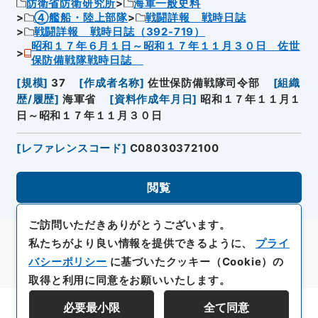
防衛省防衛研究所
海軍一般史料
④艦船・陸上部隊
戦闘詳報 戦時日誌
戦闘詳報 戦時日誌（392-719）
昭和１７年６月１日～昭和１７年１１月３０日 佐世
保防備戦隊戦時日誌
[
規模
]
37
[
作成者名称
]
佐世保防備戦隊司令部
[
組織
歴/履歴
]
海軍省
[
資料作成年月日
]
昭和１７年１１月１
日～昭和１７年１１月３０日
[
レファレンスコード
]
C08030372100
閲覧
ご訪問いただきありがとうございます。
私たちがより良い情報を提供できるように、
プライ
バシーポリシー
に基づいたクッキー（Cookie）の
取得と利用に同意をお願いいたします。
必要最小限
全て同意