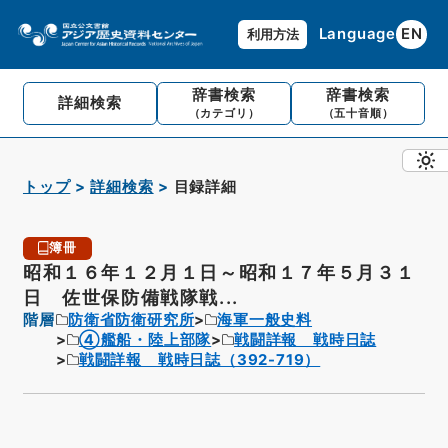
Language
EN
利用方法
辞書検索
辞書検索
詳細検索
（カテゴリ）
（五十音順）
トップ
詳細検索
目録詳細
簿冊
昭和１６年１２月１日～昭和１７年５月３１
日 佐世保防備戦隊戦...
階層
防衛省防衛研究所
海軍一般史料
④艦船・陸上部隊
戦闘詳報 戦時日誌
戦闘詳報 戦時日誌（392-719）