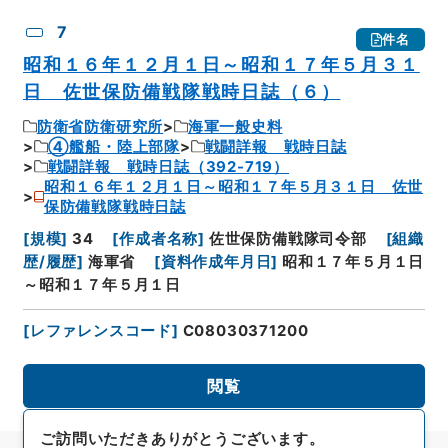
7
件名
昭和１６年１２月１日～昭和１７年５月３１
日 佐世保防備戦隊戦時日誌（６）
防衛省防衛研究所
海軍一般史料
④艦船・陸上部隊
戦闘詳報 戦時日誌
戦闘詳報 戦時日誌（392-719）
昭和１６年１２月１日～昭和１７年５月３１日 佐世
保防備戦隊戦時日誌
[
規模
]
34
[
作成者名称
]
佐世保防備戦隊司令部
[
組織
歴/履歴
]
海軍省
[
資料作成年月日
]
昭和１７年５月１日
～昭和１７年５月１日
[
レファレンスコード
]
C08030371200
閲覧
ご訪問いただきありがとうございます。