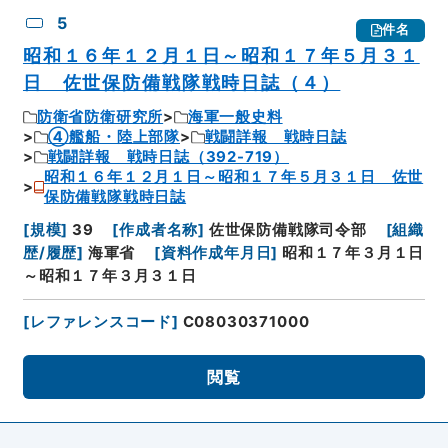
5
件名
昭和１６年１２月１日～昭和１７年５月３１
日 佐世保防備戦隊戦時日誌（４）
防衛省防衛研究所
海軍一般史料
④艦船・陸上部隊
戦闘詳報 戦時日誌
戦闘詳報 戦時日誌（392-719）
昭和１６年１２月１日～昭和１７年５月３１日 佐世
保防備戦隊戦時日誌
[
規模
]
39
[
作成者名称
]
佐世保防備戦隊司令部
[
組織
歴/履歴
]
海軍省
[
資料作成年月日
]
昭和１７年３月１日
～昭和１７年３月３１日
[
レファレンスコード
]
C08030371000
閲覧