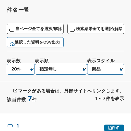
件名一覧
当ページ全てを選択/解除
検索結果全てを選択/解除
選択した資料をCSV出力
表示数
表示順
表示スタイル
マークがある場合は、外部サイトへリンクします。
7
1
~
7
件を表示
該当件数
件
CSV出力
No.
概要情報
画像等
1
件名