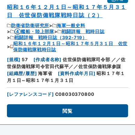
昭和１６年１２月１日～昭和１７年５月３１
日 佐世保防備戦隊戦時日誌（２）
防衛省防衛研究所
海軍一般史料
④艦船・陸上部隊
戦闘詳報 戦時日誌
戦闘詳報 戦時日誌（392-719）
昭和１６年１２月１日～昭和１７年５月３１日 佐世
保防備戦隊戦時日誌
[
規模
]
57
[
作成者名称
]
佐世保防備戦隊司令部 ／／佐
世保防備戦隊司令官田代蘇平／／佐世保防備戦隊参謀
[
組織歴/履歴
]
海軍省
[
資料作成年月日
]
昭和１７年１
月１日～昭和１７年１月３１日
[
レファレンスコード
]
C08030370800
閲覧