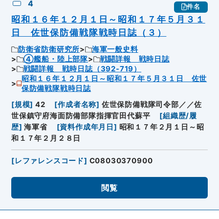
4
件名
昭和１６年１２月１日～昭和１７年５月３１
日 佐世保防備戦隊戦時日誌（３）
防衛省防衛研究所
海軍一般史料
④艦船・陸上部隊
戦闘詳報 戦時日誌
戦闘詳報 戦時日誌（392-719）
昭和１６年１２月１日～昭和１７年５月３１日 佐世
保防備戦隊戦時日誌
[
規模
]
42
[
作成者名称
]
佐世保防備戦隊司令部／／佐
世保鎮守府海面防備部隊指揮官田代蘇平
[
組織歴/履
歴
]
海軍省
[
資料作成年月日
]
昭和１７年２月１日～昭
和１７年２月２８日
[
レファレンスコード
]
C08030370900
閲覧