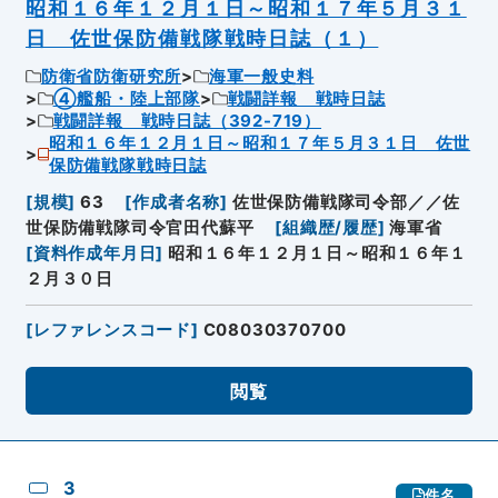
昭和１６年１２月１日～昭和１７年５月３１
日 佐世保防備戦隊戦時日誌（１）
防衛省防衛研究所
海軍一般史料
④艦船・陸上部隊
戦闘詳報 戦時日誌
戦闘詳報 戦時日誌（392-719）
昭和１６年１２月１日～昭和１７年５月３１日 佐世
保防備戦隊戦時日誌
[
規模
]
63
[
作成者名称
]
佐世保防備戦隊司令部／／佐
世保防備戦隊司令官田代蘇平
[
組織歴/履歴
]
海軍省
[
資料作成年月日
]
昭和１６年１２月１日～昭和１６年１
２月３０日
[
レファレンスコード
]
C08030370700
閲覧
3
件名