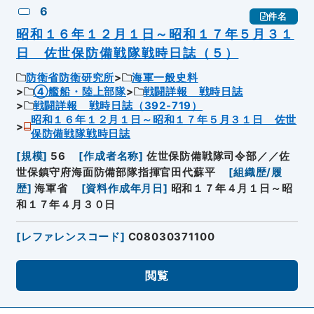
6
件名
昭和１６年１２月１日～昭和１７年５月３１
日 佐世保防備戦隊戦時日誌（５）
防衛省防衛研究所
海軍一般史料
④艦船・陸上部隊
戦闘詳報 戦時日誌
戦闘詳報 戦時日誌（392-719）
昭和１６年１２月１日～昭和１７年５月３１日 佐世
保防備戦隊戦時日誌
[
規模
]
56
[
作成者名称
]
佐世保防備戦隊司令部／／佐
世保鎮守府海面防備部隊指揮官田代蘇平
[
組織歴/履
歴
]
海軍省
[
資料作成年月日
]
昭和１７年４月１日～昭
和１７年４月３０日
[
レファレンスコード
]
C08030371100
閲覧