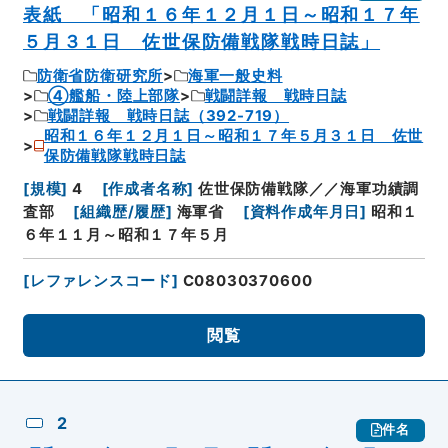
表紙 「昭和１６年１２月１日～昭和１７年
５月３１日 佐世保防備戦隊戦時日誌」
防衛省防衛研究所
海軍一般史料
④艦船・陸上部隊
戦闘詳報 戦時日誌
戦闘詳報 戦時日誌（392-719）
昭和１６年１２月１日～昭和１７年５月３１日 佐世
保防備戦隊戦時日誌
[
規模
]
4
[
作成者名称
]
佐世保防備戦隊／／海軍功績調
査部
[
組織歴/履歴
]
海軍省
[
資料作成年月日
]
昭和１
６年１１月～昭和１７年５月
[
レファレンスコード
]
C08030370600
閲覧
2
件名