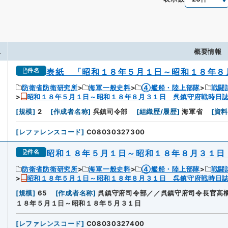
.
概要情報
表紙 「昭和１８年５月１日～昭和１８年８
件名
防衛省防衛研究所
海軍一般史料
④艦船・陸上部隊
戦闘
昭和１８年５月１日～昭和１８年８月３１日 呉鎮守府戦時日
[
規模
]
2
[
作成者名称
]
呉鎮司令部
[
組織歴/履歴
]
海軍省
[
資
[
レファレンスコード
]
C08030327300
昭和１８年５月１日～昭和１８年８月３１日
件名
防衛省防衛研究所
海軍一般史料
④艦船・陸上部隊
戦闘
昭和１８年５月１日～昭和１８年８月３１日 呉鎮守府戦時日
[
規模
]
65
[
作成者名称
]
呉鎮守府司令部／／呉鎮守府司令長官高
１８年５月１日～昭和１８年５月３１日
[
レファレンスコード
]
C08030327400