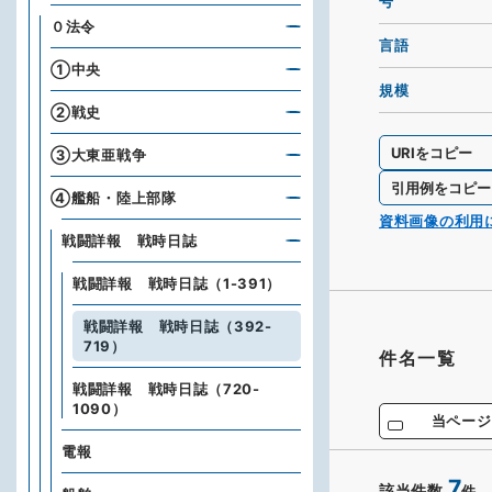
号
０法令
言語
①中央
規模
②戦史
URIをコピー
③大東亜戦争
引用例をコピー
④艦船・陸上部隊
資料画像の利用
戦闘詳報 戦時日誌
戦闘詳報 戦時日誌（1-391）
戦闘詳報 戦時日誌（392-
719）
件名一覧
戦闘詳報 戦時日誌（720-
1090）
当ページ
電報
7
該当件数
件