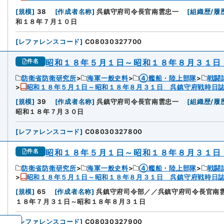
[
規模
]
38
[
作成者名称
]
呉鎮守府司令長官南雲忠一
[
組織歴/履
和１８年７月１０日
[
レファレンスコード
]
C08030327700
昭和１８年５月１日～昭和１８年８月３１日
件名
防衛省防衛研究所
海軍一般史料
④艦船・陸上部隊
戦闘
昭和１８年５月１日～昭和１８年８月３１日 呉鎮守府戦時日
[
規模
]
39
[
作成者名称
]
呉鎮守府司令長官南雲忠一
[
組織歴/履
昭和１８年７月３０日
[
レファレンスコード
]
C08030327800
昭和１８年５月１日～昭和１８年８月３１日
件名
防衛省防衛研究所
海軍一般史料
④艦船・陸上部隊
戦闘
昭和１８年５月１日～昭和１８年８月３１日 呉鎮守府戦時日
[
規模
]
65
[
作成者名称
]
呉鎮守府司令部／／呉鎮守府司令長官南
１８年７月３１日～昭和１８年８月３１日
[
レファレンスコード
]
C08030327900