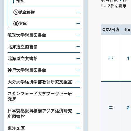
船舶
1
~
7
件を表示
⑤航空部隊
⑨文庫
CSV出力
No
琉球大学附属図書館
北海道立図書館
1
北海道立文書館
神戸大学附属図書館
大分大学経済学部教育研究支援室
スタンフォード大学フーヴァー研
究所
2
日本貿易振興機構アジア経済研究
所図書館
東洋文庫