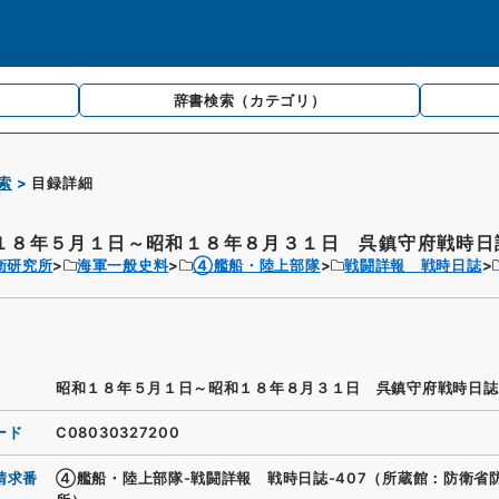
辞書検索
（カテゴリ）
索
目録詳細
１８年５月１日～昭和１８年８月３１日 呉鎮守府戦時日
衛研究所
海軍一般史料
④艦船・陸上部隊
戦闘詳報 戦時日誌
昭和１８年５月１日～昭和１８年８月３１日 呉鎮守府戦時日誌
ード
C08030327200
請求番
④艦船・陸上部隊-戦闘詳報 戦時日誌-407（所蔵館：防衛省