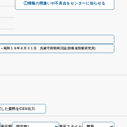
情報の間違いや不具合をセンターに知らせる
日～昭和１８年８月３１日 呉鎮守府戦時日誌
(
防衛省防衛研究所
)
択した資料をCSV出力
表示順
表示スタイル