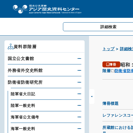
詳細検索
資料群階層
トップ
詳細検
国立公文書館
昭和
簿冊
外務省外交史料館
階層
防衛省防
防衛省防衛研究所
陸軍省大日記
簿冊標題
陸軍一般史料
レファレンスコ
海軍省公文備考
所蔵館における
海軍一般史料