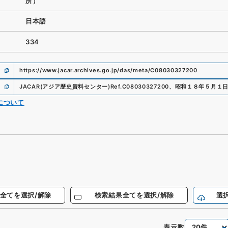
所）
日本語
334
https://www.jacar.archives.go.jp/das/meta/C08030327200
JACAR(アジア歴史資料センター)
Ref.
C08030327200
、
昭和１８年５月１
について
全てを選択/解除
検索結果全てを選択/解除
選
表示数