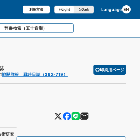
Language
EN
利用方法
Light
Dark
辞書検索
（五十音順）
誌
印刷用ページ
戦闘詳報 戦時日誌（392-719）
防衛研究