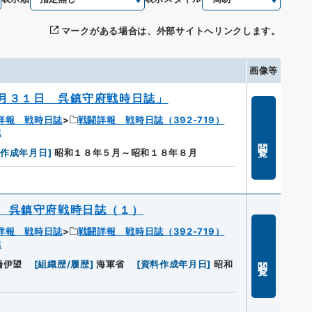
マークがある場合は、外部サイトへリンクします。
画像等
月３１日 呉鎮守府戦時日誌」
詳報 戦時日誌
戦闘詳報 戦時日誌（392-719）
誌
閲覧
料作成年月日
]
昭和１８年５月～昭和１８年８月
 呉鎮守府戦時日誌（１）
詳報 戦時日誌
戦闘詳報 戦時日誌（392-719）
誌
閲覧
橋伊望
[
組織歴/履歴
]
海軍省
[
資料作成年月日
]
昭和