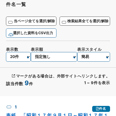
件名一覧
当ページ全てを選択/解除
検索結果全てを選択/解除
選択した資料をCSV出力
表示数
表示順
表示スタイル
マークがある場合は、外部サイトへリンクします。
9
1
~
9
件を表示
該当件数
件
CSV出力
No.
概要情報
画像等
1
件名
表紙 「昭和１７年９月１日～昭和１７年１