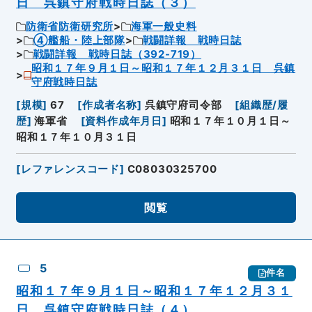
日 呉鎮守府戦時日誌（３）
防衛省防衛研究所
海軍一般史料
④艦船・陸上部隊
戦闘詳報 戦時日誌
戦闘詳報 戦時日誌（392-719）
昭和１７年９月１日～昭和１７年１２月３１日 呉鎮
守府戦時日誌
[
規模
]
67
[
作成者名称
]
呉鎮守府司令部
[
組織歴/履
歴
]
海軍省
[
資料作成年月日
]
昭和１７年１０月１日～
昭和１７年１０月３１日
[
レファレンスコード
]
C08030325700
閲覧
5
件名
昭和１７年９月１日～昭和１７年１２月３１
日 呉鎮守府戦時日誌（４）