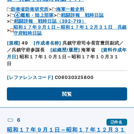
防衛省防衛研究所
海軍一般史料
④艦船・陸上部隊
戦闘詳報 戦時日誌
戦闘詳報 戦時日誌（392-719）
昭和１７年９月１日～昭和１７年１２月３１日 呉鎮
守府戦時日誌
[
規模
]
49
[
作成者名称
]
呉鎮守府司令長官豊田副武／
／呉鎮守府参謀長
[
組織歴/履歴
]
海軍省
[
資料作成年
月日
]
昭和１７年１０月１日～昭和１７年１０月３１
日
[
レファレンスコード
]
C08030325800
閲覧
6
件名
昭和１７年９月１日～昭和１７年１２月３１