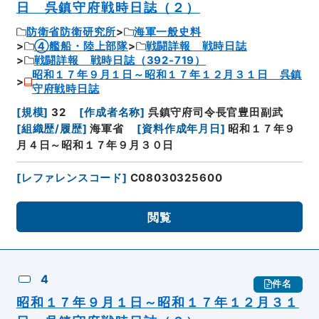
日 呉鎮守府戦時日誌（２）
防衛省防衛研究所
海軍一般史料
④艦船・陸上部隊
戦闘詳報 戦時日誌
戦闘詳報 戦時日誌（392-719）
昭和１７年９月１日～昭和１７年１２月３１日 呉鎮
守府戦時日誌
[
規模
]
32
[
作成者名称
]
呉鎮守府司令長官豊田副武
[
組織歴/履歴
]
海軍省
[
資料作成年月日
]
昭和１７年９
月４日～昭和１７年９月３０日
[
レファレンスコード
]
C08030325600
閲覧
4
件名
昭和１７年９月１日～昭和１７年１２月３１