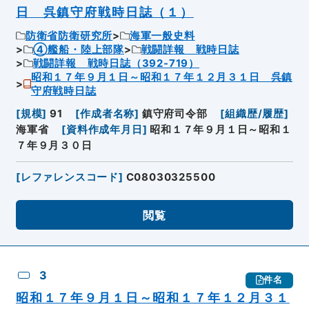
日 呉鎮守府戦時日誌（１）
防衛省防衛研究所
海軍一般史料
④艦船・陸上部隊
戦闘詳報 戦時日誌
戦闘詳報 戦時日誌（392-719）
昭和１７年９月１日～昭和１７年１２月３１日 呉鎮
守府戦時日誌
[
規模
]
91
[
作成者名称
]
鎮守府司令部
[
組織歴/履歴
]
海軍省
[
資料作成年月日
]
昭和１７年９月１日～昭和１
７年９月３０日
[
レファレンスコード
]
C08030325500
閲覧
3
件名
昭和１７年９月１日～昭和１７年１２月３１