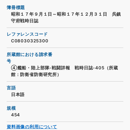
簿冊標題
昭和１７年９月１日～昭和１７年１２月３１日 呉鎮
守府戦時日誌
レファレンスコード
C08030325300
所蔵館における請求番
号
④艦船・陸上部隊-戦闘詳報 戦時日誌-405（所蔵
館：防衛省防衛研究所）
言語
日本語
規模
454
資料画像の利用について