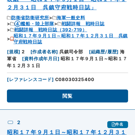
２月３１日 呉鎮守府戦時日誌」
防衛省防衛研究所
海軍一般史料
④艦船・陸上部隊
戦闘詳報 戦時日誌
戦闘詳報 戦時日誌（392-719）
昭和１７年９月１日～昭和１７年１２月３１日 呉鎮
守府戦時日誌
[
規模
]
2
[
作成者名称
]
呉鎮司令部
[
組織歴/履歴
]
海
軍省
[
資料作成年月日
]
昭和１７年９月１日～昭和１７
年１２月３１日
[
レファレンスコード
]
C08030325400
閲覧
2
件名
昭和１７年９月１日～昭和１７年１２月３１