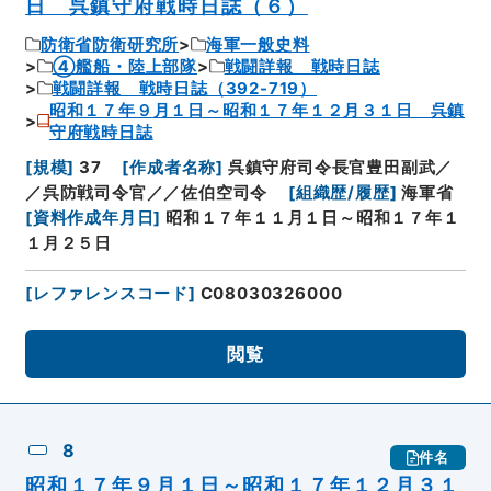
日 呉鎮守府戦時日誌（６）
防衛省防衛研究所
海軍一般史料
④艦船・陸上部隊
戦闘詳報 戦時日誌
戦闘詳報 戦時日誌（392-719）
昭和１７年９月１日～昭和１７年１２月３１日 呉鎮
守府戦時日誌
[
規模
]
37
[
作成者名称
]
呉鎮守府司令長官豊田副武／
／呉防戦司令官／／佐伯空司令
[
組織歴/履歴
]
海軍省
[
資料作成年月日
]
昭和１７年１１月１日～昭和１７年１
１月２５日
[
レファレンスコード
]
C08030326000
閲覧
8
件名
昭和１７年９月１日～昭和１７年１２月３１