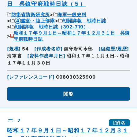
日 呉鎮守府戦時日誌（５）
防衛省防衛研究所
海軍一般史料
④艦船・陸上部隊
戦闘詳報 戦時日誌
戦闘詳報 戦時日誌（392-719）
昭和１７年９月１日～昭和１７年１２月３１日 呉鎮
守府戦時日誌
[
規模
]
54
[
作成者名称
]
鎮守府司令部
[
組織歴/履歴
]
海軍省
[
資料作成年月日
]
昭和１７年１１月１日～昭和
１７年１１月３０日
[
レファレンスコード
]
C08030325900
閲覧
7
件名
昭和１７年９月１日～昭和１７年１２月３１