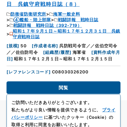
日 呉鎮守府戦時日誌（８）
防衛省防衛研究所
海軍一般史料
④艦船・陸上部隊
戦闘詳報 戦時日誌
戦闘詳報 戦時日誌（392-719）
昭和１７年９月１日～昭和１７年１２月３１日 呉鎮
守府戦時日誌
[
規模
]
50
[
作成者名称
]
呉防戦司令官／／佐伯空司令
／／佐伯防司令
[
組織歴/履歴
]
海軍省
[
資料作成年月
日
]
昭和１７年１２月１日～昭和１７年１２月１５日
[
レファレンスコード
]
C08030326200
閲覧
ご訪問いただきありがとうございます。
私たちがより良い情報を提供できるように、
プライ
バシーポリシー
に基づいたクッキー（Cookie）の
取得と利用に同意をお願いいたします。