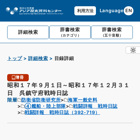
Language
EN
利用方法
辞書検索
辞書検索
詳細検索
（カテゴリ）
（五十音順）
トップ
詳細検索
目録詳細
簿冊
昭和１７年９月１日～昭和１７年１２月３１
日 呉鎮守府戦時日誌
階層
防衛省防衛研究所
海軍一般史料
④艦船・陸上部隊
戦闘詳報 戦時日誌
戦闘詳報 戦時日誌（392-719）