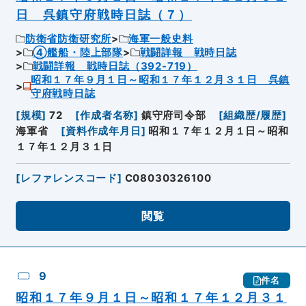
日 呉鎮守府戦時日誌（７）
防衛省防衛研究所
海軍一般史料
④艦船・陸上部隊
戦闘詳報 戦時日誌
戦闘詳報 戦時日誌（392-719）
昭和１７年９月１日～昭和１７年１２月３１日 呉鎮
守府戦時日誌
[
規模
]
72
[
作成者名称
]
鎮守府司令部
[
組織歴/履歴
]
海軍省
[
資料作成年月日
]
昭和１７年１２月１日～昭和
１７年１２月３１日
[
レファレンスコード
]
C08030326100
閲覧
9
件名
昭和１７年９月１日～昭和１７年１２月３１