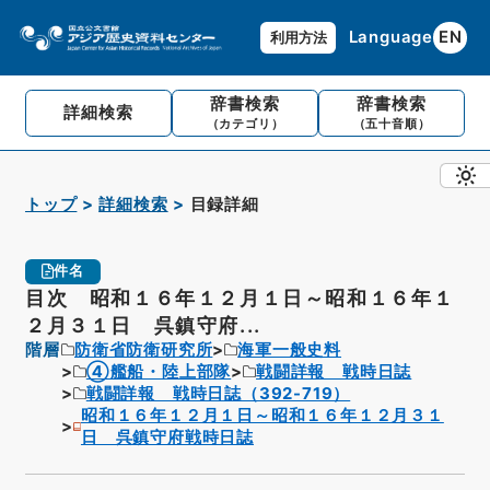
Language
EN
利用方法
辞書検索
辞書検索
詳細検索
（カテゴリ）
（五十音順）
トップ
詳細検索
目録詳細
件名
目次 昭和１６年１２月１日～昭和１６年１
２月３１日 呉鎮守府...
階層
防衛省防衛研究所
海軍一般史料
④艦船・陸上部隊
戦闘詳報 戦時日誌
戦闘詳報 戦時日誌（392-719）
昭和１６年１２月１日～昭和１６年１２月３１
日 呉鎮守府戦時日誌