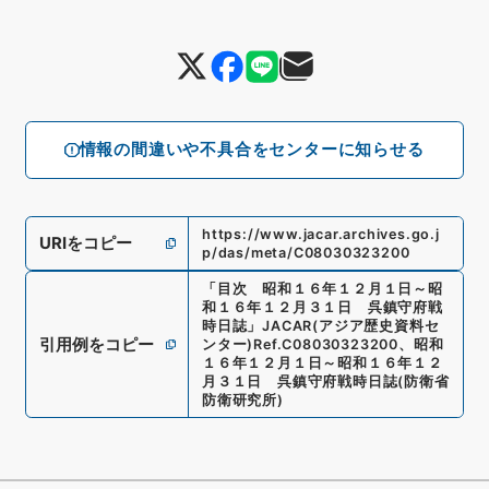
情報の間違いや不具合をセンターに知らせる
https://www.jacar.archives.go.j
URIをコピー
p/das/meta/C08030323200
「
目次 昭和１６年１２月１日～昭
和１６年１２月３１日 呉鎮守府戦
時日誌
」
JACAR(アジア歴史資料セ
引用例をコピー
ンター)
Ref.
C08030323200
、
昭和
１６年１２月１日～昭和１６年１２
月３１日 呉鎮守府戦時日誌
(
防衛省
防衛研究所
)