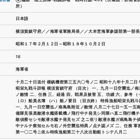
所）
日本語
横須賀鎮守府／／海軍省軍務局長／／大本営海軍参謀部第一部長
昭和１７年２月１２日～昭和１８年１０月２日
16
海軍省
十月二十日送付 横鎮機密第三五六〇号ノ二 昭和十八年十月二日
昭栄丸戦斗詳報 横須賀鎮守府 （目次） 一、九月一日空襲迄ノ
ノ敵情 二、任務 三、経過 四、戦果及被害 五、功績 六、参考 
（ロ）船員名簿 （ハ）船ノ要目 （目次終） 特殊漁船昭栄丸戦斗
一、九月一日空襲迄ノ南鳥島附近ノ敵情 八月二十七日一五一五
備隊見張員敵潜水艦搭載機ノ飛行中チ発見シ同隊ハ直ニ飛行機チ
敵偵察セシモ敵潜水艦チ発見セズ 之ニ依リ敵潜水艦ガ南鳥島チ
中ナルチ察知セルモ右ノ外空襲迄特異ノ点チ認メズ 二、任務 軍
第一〇二号ニ依ル特殊漁船第三十八次出動船トシテ八月二