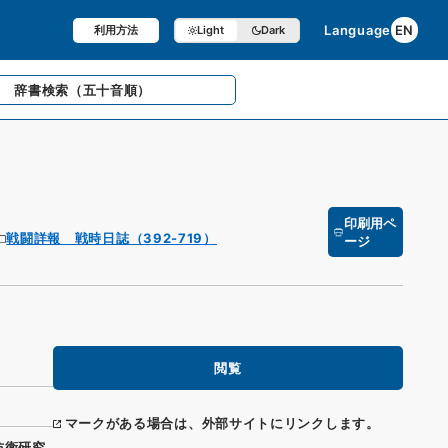
Language
EN
利用方法
Light
Dark
辞書検索
（五十音順）
印刷用ペ
戦闘詳報 戦時日誌（392-719）
ージ
閲覧
マークがある場合は、外部サイトにリンクします。
防衛研究