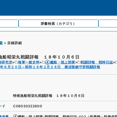
辞書検索
（カテゴリ）
索
目録詳細
漁船昭栄丸戦闘詳報 １８年１０月６日
衛研究所
海軍一般史料
④艦船・陸上部隊
戦闘詳報 戦時日誌
８年６月２０日～昭和１９年２月２６日 横須賀鎮守府戦闘詳報
特殊漁船昭栄丸戦闘詳報 １８年１０月６日
ード
C08030322600
請求番
④艦船・陸上部隊-戦闘詳報 戦時日誌-402（所蔵館：防衛省