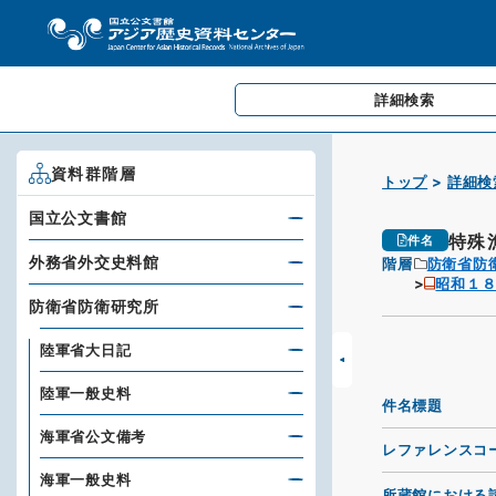
詳細検索
資料群階層
トップ
詳細検
国立公文書館
特殊
件名
外務省外交史料館
階層
防衛省防
昭和１
防衛省防衛研究所
陸軍省大日記
陸軍一般史料
件名標題
海軍省公文備考
レファレンスコ
海軍一般史料
所蔵館における