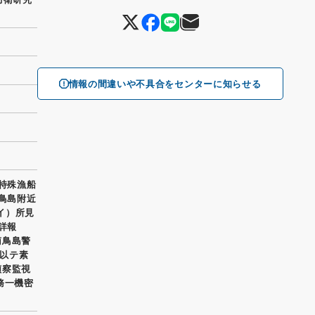
情報の間違いや不具合をセンターに知らせる
 特殊漁船
南鳥島附近
（イ）所見
詳報
南鳥島警
以テ素
偵察監視
務一機密