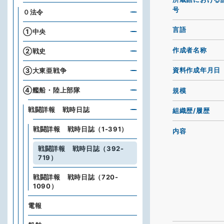
号
０法令
言語
①中央
作成者名称
②戦史
資料作成年月日
③大東亜戦争
④艦船・陸上部隊
規模
戦闘詳報 戦時日誌
組織歴/履歴
戦闘詳報 戦時日誌（1-391）
内容
戦闘詳報 戦時日誌（392-
719）
戦闘詳報 戦時日誌（720-
1090）
電報