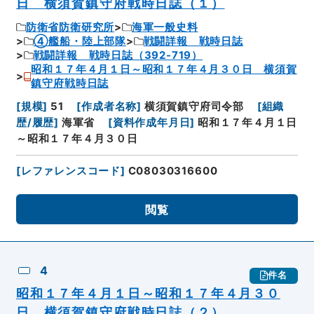
日 横須賀鎮守府戦時日誌（１）
防衛省防衛研究所
海軍一般史料
④艦船・陸上部隊
戦闘詳報 戦時日誌
戦闘詳報 戦時日誌（392-719）
昭和１７年４月１日～昭和１７年４月３０日 横須賀
鎮守府戦時日誌
[
規模
]
51
[
作成者名称
]
横須賀鎮守府司令部
[
組織
歴/履歴
]
海軍省
[
資料作成年月日
]
昭和１７年４月１日
～昭和１７年４月３０日
[
レファレンスコード
]
C08030316600
閲覧
4
件名
昭和１７年４月１日～昭和１７年４月３０
日 横須賀鎮守府戦時日誌（２）