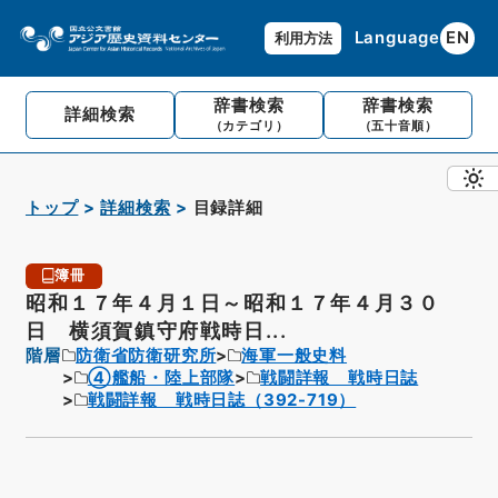
Language
EN
利用方法
辞書検索
辞書検索
詳細検索
（カテゴリ）
（五十音順）
トップ
詳細検索
目録詳細
簿冊
昭和１７年４月１日～昭和１７年４月３０
日 横須賀鎮守府戦時日...
階層
防衛省防衛研究所
海軍一般史料
④艦船・陸上部隊
戦闘詳報 戦時日誌
戦闘詳報 戦時日誌（392-719）