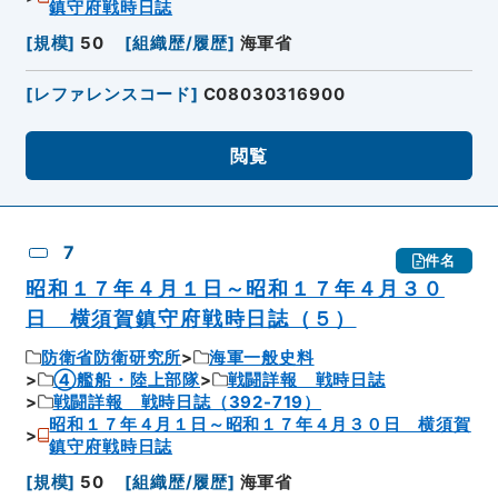
鎮守府戦時日誌
[
規模
]
50
[
組織歴/履歴
]
海軍省
[
レファレンスコード
]
C08030316900
閲覧
7
件名
昭和１７年４月１日～昭和１７年４月３０
日 横須賀鎮守府戦時日誌（５）
防衛省防衛研究所
海軍一般史料
④艦船・陸上部隊
戦闘詳報 戦時日誌
戦闘詳報 戦時日誌（392-719）
昭和１７年４月１日～昭和１７年４月３０日 横須賀
鎮守府戦時日誌
[
規模
]
50
[
組織歴/履歴
]
海軍省