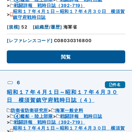
戦闘詳報 戦時日誌（392-719）
昭和１７年４月１日～昭和１７年４月３０日 横須賀
鎮守府戦時日誌
[
規模
]
52
[
組織歴/履歴
]
海軍省
[
レファレンスコード
]
C08030316800
閲覧
6
件名
昭和１７年４月１日～昭和１７年４月３０
日 横須賀鎮守府戦時日誌（４）
防衛省防衛研究所
海軍一般史料
④艦船・陸上部隊
戦闘詳報 戦時日誌
戦闘詳報 戦時日誌（392-719）
昭和１７年４月１日～昭和１７年４月３０日 横須賀