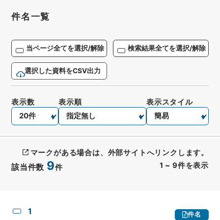
件名一覧
当ページ全てを選択/解除
検索結果全てを選択/解除
選択した資料をCSV出力
表示数
表示順
表示スタイル
マークがある場合は、外部サイトへリンクします。
9
1
~
9
件を表示
該当件数
件
CSV出力
No.
概要情報
画像等
1
件名