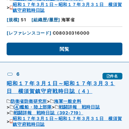
昭和１７年３月１日～昭和１７年３月３１日 横須賀
鎮守府戦時日誌
[
規模
]
51
[
組織歴/履歴
]
海軍省
[
レファレンスコード
]
C08030316000
閲覧
6
件名
昭和１７年３月１日～昭和１７年３月３１
日 横須賀鎮守府戦時日誌（４）
防衛省防衛研究所
海軍一般史料
④艦船・陸上部隊
戦闘詳報 戦時日誌
戦闘詳報 戦時日誌（392-719）
昭和１７年３月１日～昭和１７年３月３１日 横須賀
鎮守府戦時日誌