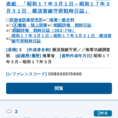
表紙 「昭和１７年３月１日～昭和１７年３
月３１日 横須賀鎮守府戦時日誌」
防衛省防衛研究所
海軍一般史料
④艦船・陸上部隊
戦闘詳報 戦時日誌
戦闘詳報 戦時日誌（392-719）
昭和１７年３月１日～昭和１７年３月３１日 横須賀
鎮守府戦時日誌
[
規模
]
3
[
作成者名称
]
横須賀鎮守府／／海軍功績調査
部
[
組織歴/履歴
]
海軍省
[
資料作成年月日
]
昭和１７
年３月～昭和１７年３月
[
レファレンスコード
]
C08030315600
閲覧
2
件名