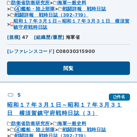
防衛省防衛研究所
海軍一般史料
④艦船・陸上部隊
戦闘詳報 戦時日誌
戦闘詳報 戦時日誌（392-719）
昭和１７年３月１日～昭和１７年３月３１日 横須賀
鎮守府戦時日誌
[
規模
]
47
[
組織歴/履歴
]
海軍省
[
レファレンスコード
]
C08030315900
閲覧
5
件名
昭和１７年３月１日～昭和１７年３月３１
日 横須賀鎮守府戦時日誌（３）
防衛省防衛研究所
海軍一般史料
④艦船・陸上部隊
戦闘詳報 戦時日誌
戦闘詳報 戦時日誌（392-719）