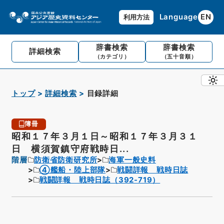
Language
EN
利用方法
辞書検索
辞書検索
詳細検索
（カテゴリ）
（五十音順）
トップ
詳細検索
目録詳細
簿冊
昭和１７年３月１日～昭和１７年３月３１
日 横須賀鎮守府戦時日...
階層
防衛省防衛研究所
海軍一般史料
④艦船・陸上部隊
戦闘詳報 戦時日誌
戦闘詳報 戦時日誌（392-719）