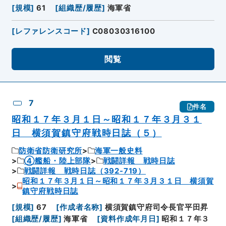
[
規模
]
61
[
組織歴/履歴
]
海軍省
[
レファレンスコード
]
C08030316100
閲覧
7
件名
昭和１７年３月１日～昭和１７年３月３１
日 横須賀鎮守府戦時日誌（５）
防衛省防衛研究所
海軍一般史料
④艦船・陸上部隊
戦闘詳報 戦時日誌
戦闘詳報 戦時日誌（392-719）
昭和１７年３月１日～昭和１７年３月３１日 横須賀
鎮守府戦時日誌
[
規模
]
67
[
作成者名称
]
横須賀鎮守府司令長官平田昇
[
組織歴/履歴
]
海軍省
[
資料作成年月日
]
昭和１７年３