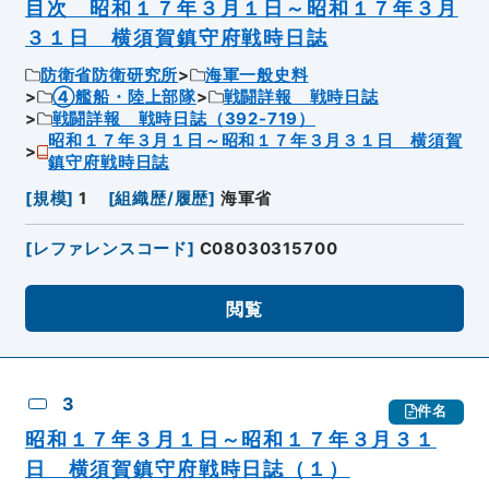
目次 昭和１７年３月１日～昭和１７年３月
３１日 横須賀鎮守府戦時日誌
防衛省防衛研究所
海軍一般史料
④艦船・陸上部隊
戦闘詳報 戦時日誌
戦闘詳報 戦時日誌（392-719）
昭和１７年３月１日～昭和１７年３月３１日 横須賀
鎮守府戦時日誌
[
規模
]
1
[
組織歴/履歴
]
海軍省
[
レファレンスコード
]
C08030315700
閲覧
3
件名
昭和１７年３月１日～昭和１７年３月３１
日 横須賀鎮守府戦時日誌（１）