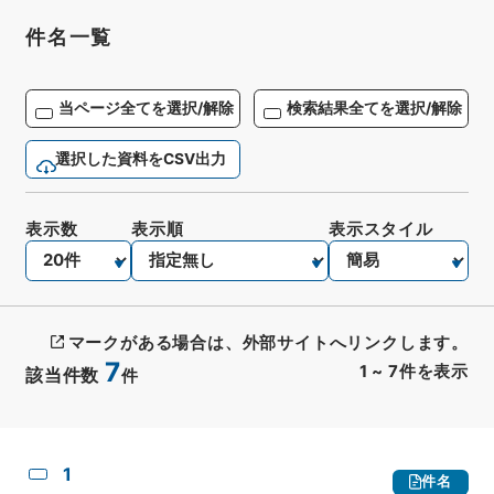
件名一覧
当ページ全てを選択/解除
検索結果全てを選択/解除
選択した資料をCSV出力
表示数
表示順
表示スタイル
マークがある場合は、外部サイトへリンクします。
7
1
~
7
件を表示
該当件数
件
CSV出力
No.
概要情報
画像等
1
件名