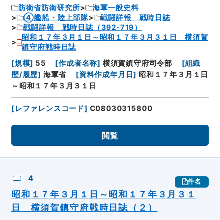
防衛省防衛研究所
海軍一般史料
④艦船・陸上部隊
戦闘詳報 戦時日誌
戦闘詳報 戦時日誌（392-719）
昭和１７年３月１日～昭和１７年３月３１日 横須賀
鎮守府戦時日誌
[
規模
]
55
[
作成者名称
]
横須賀鎮守府司令部
[
組織
歴/履歴
]
海軍省
[
資料作成年月日
]
昭和１７年３月１日
～昭和１７年３月３１日
[
レファレンスコード
]
C08030315800
閲覧
4
件名
昭和１７年３月１日～昭和１７年３月３１
日 横須賀鎮守府戦時日誌（２）