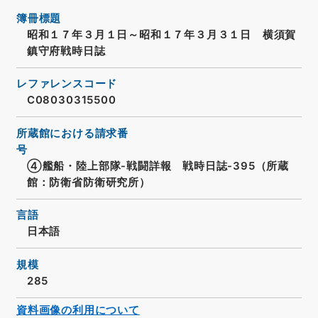
簿冊標題
昭和１７年３月１日～昭和１７年３月３１日 横須賀
鎮守府戦時日誌
レファレンスコード
C08030315500
所蔵館における請求番
号
④艦船・陸上部隊-戦闘詳報 戦時日誌-395（所蔵
館：防衛省防衛研究所）
言語
日本語
規模
285
資料画像の利用について