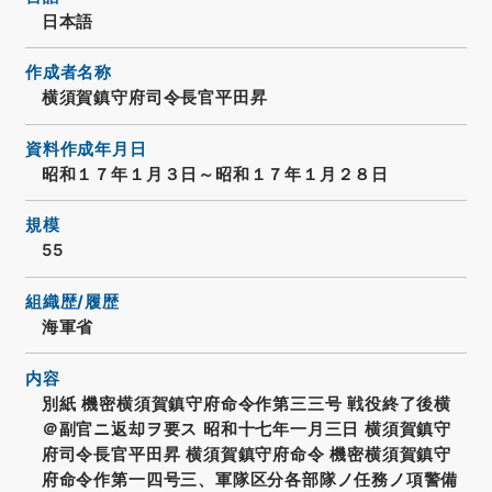
日本語
作成者名称
横須賀鎮守府司令長官平田昇
資料作成年月日
昭和１７年１月３日～昭和１７年１月２８日
規模
55
組織歴/履歴
海軍省
内容
別紙 機密横須賀鎮守府命令作第三三号 戦役終了後横
＠副官ニ返却ヲ要ス 昭和十七年一月三日 横須賀鎮守
府司令長官平田昇 横須賀鎮守府命令 機密横須賀鎮守
府命令作第一四号三、軍隊区分各部隊ノ任務ノ項警備