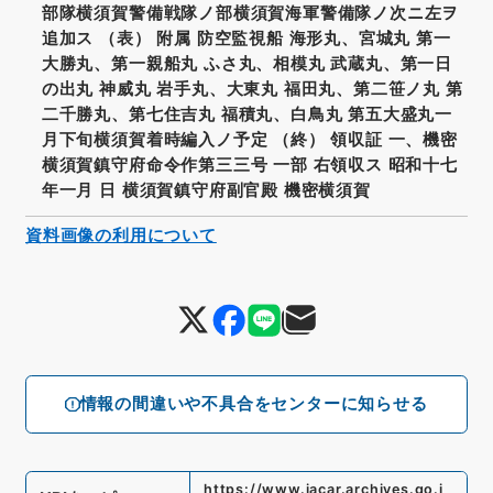
部隊横須賀警備戦隊ノ部横須賀海軍警備隊ノ次ニ左ヲ
追加ス （表） 附属 防空監視船 海形丸、宮城丸 第一
大勝丸、第一親船丸 ふさ丸、相模丸 武蔵丸、第一日
の出丸 神威丸 岩手丸、大東丸 福田丸、第二笹ノ丸 第
二千勝丸、第七住吉丸 福積丸、白鳥丸 第五大盛丸一
月下旬横須賀着時編入ノ予定 （終） 領収証 一、機密
横須賀鎮守府命令作第三三号 一部 右領収ス 昭和十七
年一月 日 横須賀鎮守府副官殿 機密横須賀
資料画像の利用について
情報の間違いや不具合をセンターに知らせる
https://www.jacar.archives.go.j