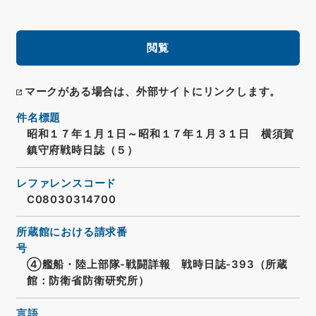
閲覧
マークがある場合は、外部サイトにリンクします。
件名標題
昭和１７年１月１日～昭和１７年１月３１日 横須賀
鎮守府戦時日誌（５）
レファレンスコード
C08030314700
所蔵館における請求番
号
④艦船・陸上部隊-戦闘詳報 戦時日誌-393（所蔵
館：防衛省防衛研究所）
言語