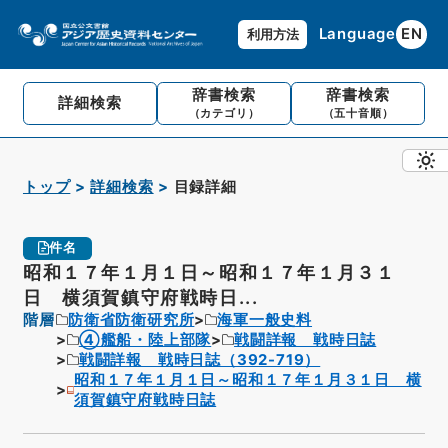
Language
EN
利用方法
辞書検索
辞書検索
詳細検索
（カテゴリ）
（五十音順）
トップ
詳細検索
目録詳細
件名
昭和１７年１月１日～昭和１７年１月３１
日 横須賀鎮守府戦時日...
階層
防衛省防衛研究所
海軍一般史料
④艦船・陸上部隊
戦闘詳報 戦時日誌
戦闘詳報 戦時日誌（392-719）
昭和１７年１月１日～昭和１７年１月３１日 横
須賀鎮守府戦時日誌