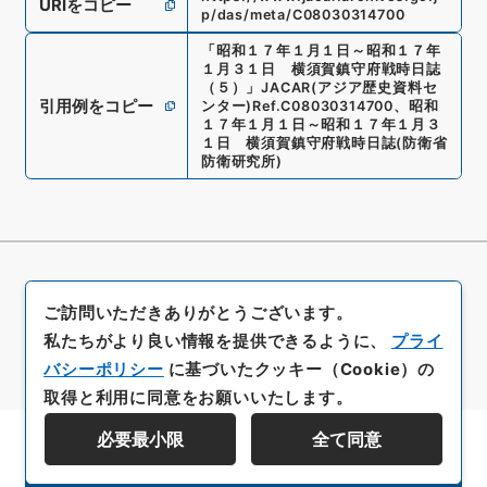
URIをコピー
p/das/meta/C08030314700
「
昭和１７年１月１日～昭和１７年
１月３１日 横須賀鎮守府戦時日誌
（５）
」
JACAR(アジア歴史資料セ
引用例をコピー
ンター)
Ref.
C08030314700
、
昭和
１７年１月１日～昭和１７年１月３
１日 横須賀鎮守府戦時日誌
(
防衛省
防衛研究所
)
ご訪問いただきありがとうございます。
私たちがより良い情報を提供できるように、
プライ
バシーポリシー
に基づいたクッキー（Cookie）の
取得と利用に同意をお願いいたします。
必要最小限
全て同意
資料群階層を表示する