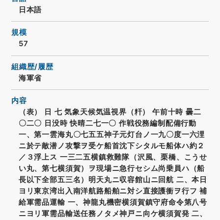
日本語
規模
57
組織歴/履歴
海軍省
内容
（表） 日 七 気象天候気温視界（粁） 午前十時 曇二
〇二〇 日没時 快晴二七一〇 作戦役務編制配備行動
一、第一雲海丸〇七五五神子元灯台ノ一九〇度一六浬
ニ於テ敵潜ノ攻撃ヲ受ケ船首沈下シタルモ船体ハ約２
／３浮上ス 一三二五横鎮救難隊（沢風、栗橋、こうせ
い丸、第七横須賀）ヲ現場ニ急行セシム尚乗員ハ（船
長以下全部五三名）明天丸ニ収容館山ニ回航 二、本日
ヨリ東京湾出入南洋航路船舶ニ対シ直接護衝ヲ行フ 補
給軍需品運輸 一、神龍丸機密横須賀鎮守府命令第八号
ニヨリ軍需品輸送任務ノタメ神戸ニ向ケ横須賀発 二、