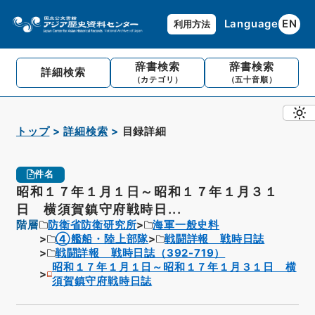
Language
EN
利用方法
辞書検索
辞書検索
詳細検索
（カテゴリ）
（五十音順）
トップ
詳細検索
目録詳細
件名
昭和１７年１月１日～昭和１７年１月３１
日 横須賀鎮守府戦時日...
階層
防衛省防衛研究所
海軍一般史料
④艦船・陸上部隊
戦闘詳報 戦時日誌
戦闘詳報 戦時日誌（392-719）
昭和１７年１月１日～昭和１７年１月３１日 横
須賀鎮守府戦時日誌