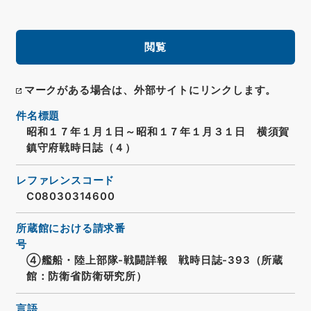
閲覧
マークがある場合は、外部サイトにリンクします。
件名標題
昭和１７年１月１日～昭和１７年１月３１日 横須賀
鎮守府戦時日誌（４）
レファレンスコード
C08030314600
所蔵館における請求番
号
④艦船・陸上部隊-戦闘詳報 戦時日誌-393（所蔵
館：防衛省防衛研究所）
言語