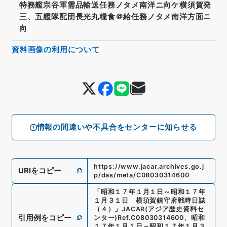
特務艦宗谷軍需品輸送任務ノタメ南洋ニ向ケ横須賀発
三、五艦隊配団長光丸糧食＠給任務ノタメ南洋方面ニ
向
資料画像の利用について
情報の間違いや不具合をセンターに知らせる
https://www.jacar.archives.go.j
URIをコピー
p/das/meta/C08030314600
「
昭和１７年１月１日～昭和１７年
１月３１日 横須賀鎮守府戦時日誌
（４）
」
JACAR(アジア歴史資料セ
引用例をコピー
ンター)
Ref.
C08030314600
、
昭和
１７年１月１日～昭和１７年１月３