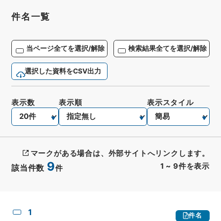
件名一覧
当ページ全てを選択/解除
検索結果全てを選択/解除
選択した資料をCSV出力
表示数
表示順
表示スタイル
マークがある場合は、外部サイトへリンクします。
9
1
~
9
件を表示
該当件数
件
CSV出力
No.
概要情報
画像等
1
件名