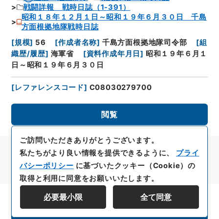
戦闘詳報 戦時日誌（1-391）
昭和１８年１２月１日～昭和１９年６月３０日 千島
方面根拠地隊戦時日誌
[
規模
]
56
[
作成者名称
]
千島方面根拠地隊司令部
[
組
織歴/履歴
]
海軍省
[
資料作成年月日
]
昭和１９年６月１
日～昭和１９年６月３０日
[
レファレンスコード
]
C08030279700
閲覧
ご訪問いただきありがとうございます。
私たちがより良い情報を提供できるように、
プライ
バシーポリシー
に基づいたクッキー（Cookie）の
取得と利用に同意をお願いいたします。
必要最小限
全て同意
資料群階層を表示する