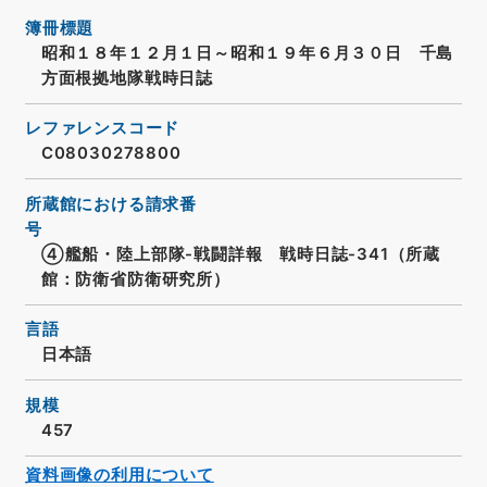
簿冊標題
昭和１８年１２月１日～昭和１９年６月３０日 千島
方面根拠地隊戦時日誌
レファレンスコード
C08030278800
所蔵館における請求番
号
④艦船・陸上部隊-戦闘詳報 戦時日誌-341（所蔵
館：防衛省防衛研究所）
言語
日本語
規模
457
資料画像の利用について