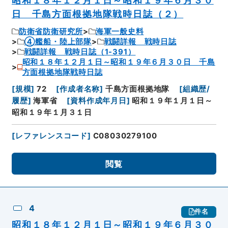
日 千島方面根拠地隊戦時日誌（２）
防衛省防衛研究所
海軍一般史料
④艦船・陸上部隊
戦闘詳報 戦時日誌
戦闘詳報 戦時日誌（1-391）
昭和１８年１２月１日～昭和１９年６月３０日 千島
方面根拠地隊戦時日誌
[
規模
]
72
[
作成者名称
]
千島方面根拠地隊
[
組織歴/
履歴
]
海軍省
[
資料作成年月日
]
昭和１９年１月１日～
昭和１９年１月３１日
[
レファレンスコード
]
C08030279100
閲覧
4
件名
昭和１８年１２月１日～昭和１９年６月３０