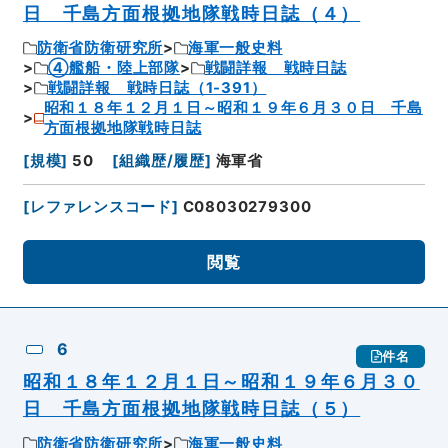
日 千島方面根拠地隊戦時日誌（４）
防衛省防衛研究所
海軍一般史料
④艦船・陸上部隊
戦闘詳報 戦時日誌
戦闘詳報 戦時日誌（1-391）
昭和１８年１２月１日～昭和１９年６月３０日 千島
方面根拠地隊戦時日誌
[
規模
]
50
[
組織歴/履歴
]
海軍省
[
レファレンスコード
]
C08030279300
閲覧
6
件名
昭和１８年１２月１日～昭和１９年６月３０
日 千島方面根拠地隊戦時日誌（５）
防衛省防衛研究所
海軍一般史料