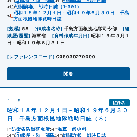
④艦船・陸上部隊
戦闘詳報 戦時日誌
戦闘詳報 戦時日誌（1-391）
昭和１８年１２月１日～昭和１９年６月３０日 千島
方面根拠地隊戦時日誌
[
規模
]
58
[
作成者名称
]
千島方面根拠地隊司令部
[
組
織歴/履歴
]
海軍省
[
資料作成年月日
]
昭和１９年５月１
日～昭和１９年５月３１日
[
レファレンスコード
]
C08030279600
閲覧
9
件名
昭和１８年１２月１日～昭和１９年６月３０
日 千島方面根拠地隊戦時日誌（８）
防衛省防衛研究所
海軍一般史料
④艦船・陸上部隊
戦闘詳報 戦時日誌