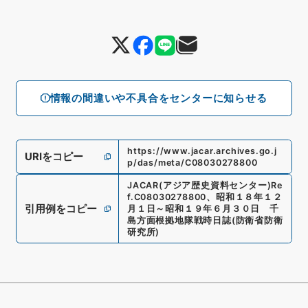
情報の間違いや不具合をセンターに知らせる
https://www.jacar.archives.go.j
URIをコピー
p/das/meta/C08030278800
JACAR(アジア歴史資料センター)
Re
f.
C08030278800
、
昭和１８年１２
引用例をコピー
月１日～昭和１９年６月３０日 千
島方面根拠地隊戦時日誌
(
防衛省防衛
研究所
)