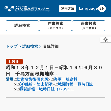
Language
EN
利用方法
辞書検索
辞書検索
詳細検索
（カテゴリ）
（五十音順）
トップ
詳細検索
目録詳細
簿冊
昭和１８年１２月１日～昭和１９年６月３０
日 千島方面根拠地隊...
階層
防衛省防衛研究所
海軍一般史料
④艦船・陸上部隊
戦闘詳報 戦時日誌
戦闘詳報 戦時日誌（1-391）