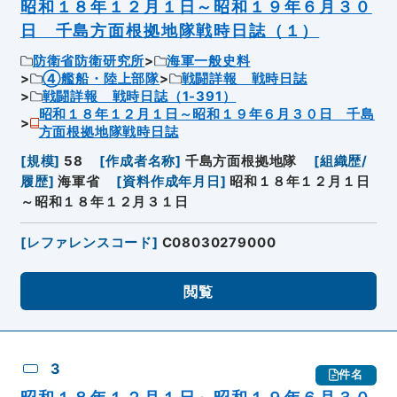
昭和１８年１２月１日～昭和１９年６月３０
日 千島方面根拠地隊戦時日誌（１）
防衛省防衛研究所
海軍一般史料
④艦船・陸上部隊
戦闘詳報 戦時日誌
戦闘詳報 戦時日誌（1-391）
昭和１８年１２月１日～昭和１９年６月３０日 千島
方面根拠地隊戦時日誌
[
規模
]
58
[
作成者名称
]
千島方面根拠地隊
[
組織歴/
履歴
]
海軍省
[
資料作成年月日
]
昭和１８年１２月１日
～昭和１８年１２月３１日
[
レファレンスコード
]
C08030279000
閲覧
3
件名
昭和１８年１２月１日～昭和１９年６月３０