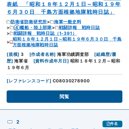
表紙 「昭和１８年１２月１日～昭和１９年
６月３０日 千島方面根拠地隊戦時日誌」
防衛省防衛研究所
海軍一般史料
④艦船・陸上部隊
戦闘詳報 戦時日誌
戦闘詳報 戦時日誌（1-391）
昭和１８年１２月１日～昭和１９年６月３０日 千島
方面根拠地隊戦時日誌
[
規模
]
3
[
作成者名称
]
海軍功績調査部
[
組織歴/履
歴
]
海軍省
[
資料作成年月日
]
昭和１８年１２月～昭和
１９年６月
[
レファレンスコード
]
C08030278900
閲覧
2
件名