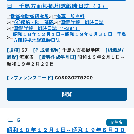
日 千島方面根拠地隊戦時日誌（３）
防衛省防衛研究所
海軍一般史料
④艦船・陸上部隊
戦闘詳報 戦時日誌
戦闘詳報 戦時日誌（1-391）
昭和１８年１２月１日～昭和１９年６月３０日 千島
方面根拠地隊戦時日誌
[
規模
]
57
[
作成者名称
]
千島方面根拠地隊
[
組織歴/
履歴
]
海軍省
[
資料作成年月日
]
昭和１９年２月１日～
昭和１９年２月２９日
[
レファレンスコード
]
C08030279200
閲覧
5
件名
昭和１８年１２月１日～昭和１９年６月３０