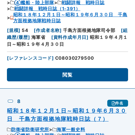
④艦船・陸上部隊
戦闘詳報 戦時日誌
戦闘詳報 戦時日誌（1-391）
昭和１８年１２月１日～昭和１９年６月３０日 千島
方面根拠地隊戦時日誌
[
規模
]
54
[
作成者名称
]
千島方面根拠地隊司令部
[
組
織歴/履歴
]
海軍省
[
資料作成年月日
]
昭和１９年４月１
日～昭和１９年４月３０日
[
レファレンスコード
]
C08030279500
閲覧
8
件名
昭和１８年１２月１日～昭和１９年６月３０
日 千島方面根拠地隊戦時日誌（７）
防衛省防衛研究所
海軍一般史料