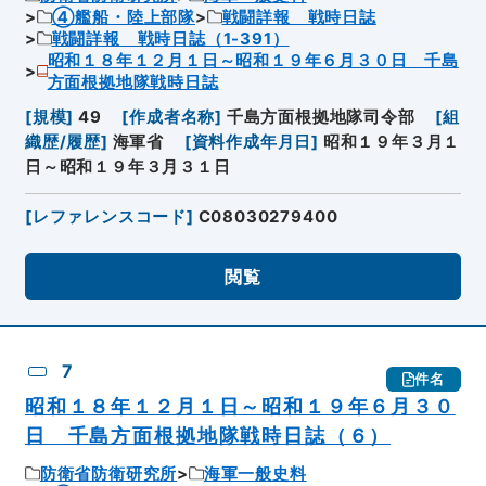
④艦船・陸上部隊
戦闘詳報 戦時日誌
戦闘詳報 戦時日誌（1-391）
昭和１８年１２月１日～昭和１９年６月３０日 千島
方面根拠地隊戦時日誌
[
規模
]
49
[
作成者名称
]
千島方面根拠地隊司令部
[
組
織歴/履歴
]
海軍省
[
資料作成年月日
]
昭和１９年３月１
日～昭和１９年３月３１日
[
レファレンスコード
]
C08030279400
閲覧
7
件名
昭和１８年１２月１日～昭和１９年６月３０
日 千島方面根拠地隊戦時日誌（６）
防衛省防衛研究所
海軍一般史料