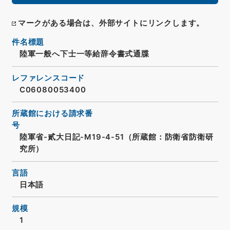
マークがある場合は、外部サイトにリンクします。
件名標題
陸軍一般へ下士一等給辞令書式通牒
レファレンスコード
C06080053400
所蔵館における請求番
号
陸軍省-貳大日記-M19-4-51（所蔵館：防衛省防衛研
究所）
言語
日本語
規模
1