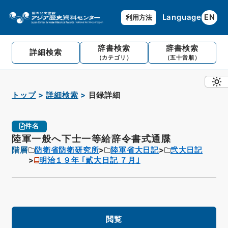
Language
EN
利用方法
辞書検索
辞書検索
詳細検索
（カテゴリ）
（五十音順）
トップ
詳細検索
目録詳細
件名
陸軍一般へ下士一等給辞令書式通牒
階層
防衛省防衛研究所
陸軍省大日記
弐大日記
明治１９年 ｢貳大日記 ７月｣
閲覧