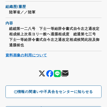
組織歴/履歴
陸軍省／／陸軍
内容
総総第一二八号 下士一等給辞令書式自今左之通改定
相成候上次長ヨリ一般ヘ通牒相成度 総通第七三号
下士一等給辞令書式自今左之通改定相成候間此段及御
通牒候也
資料画像の利用について
情報の間違いや不具合をセンターに知らせる