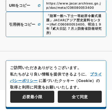
https://www.jacar.archives.go.j
URIをコピー
p/das/meta/C06080053400
「
陸軍一般へ下士一等給辞令書式通
牒
」
JACAR(アジア歴史資料センタ
引用例をコピー
ー)
Ref.
C06080053400
、
明治１９
年 ｢貳大日記 ７月｣
(
防衛省防衛研究
所
)
ご訪問いただきありがとうございます。
私たちがより良い情報を提供できるように、
プライ
バシーポリシー
に基づいたクッキー（Cookie）の
取得と利用に同意をお願いいたします。
必要最小限
全て同意
資料群階層を表示する