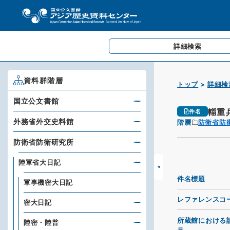
詳細検索
資料群階層
トップ
詳細検
国立公文書館
輜重
件名
外務省外交史料館
階層
防衛省防
防衛省防衛研究所
陸軍省大日記
件名標題
軍事機密大日記
レファレンスコ
密大日記
所蔵館における
陸密・陸普