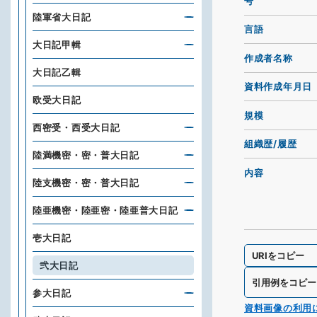
号
陸軍省大日記
言語
大日記甲輯
作成者名称
大日記乙輯
資料作成年月日
欧受大日記
規模
西密受・西受大日記
組織歴/履歴
陸満機密・密・普大日記
内容
陸支機密・密・普大日記
陸亜機密・陸亜密・陸亜普大日記
壱大日記
URIをコピー
弐大日記
引用例をコピー
参大日記
資料画像の利用