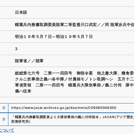
日本語
輜重兵内務書取調委員陸軍二等監督川口武宏／／同 陸軍歩兵中
明治１９年５月７日～明治１９年５月７日
3
陸軍省／／陸軍
総総第七六号 二第一一四四号 御指令案 他之趣大隊、糧食委
クルニ炊事掛之義ハ各中隊ノ付属候モノトシ取調ヘシ 五月十二
軍省受領 二第一一四四号 輜重兵大隊炊事掛ノ義ニ付伺 隊中
儀ハ従来
https://www.jacar.archives.go.jp/das/meta/C06080046300
「
輜重兵内務書取調委員より大隊炊事掛の義に付伺指令
」
JACAR(アジア歴
防衛研究所
)
について