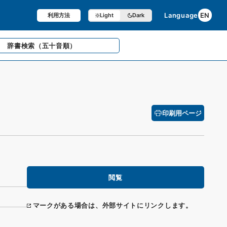
Language
EN
利用方法
Light
Dark
辞書検索
（五十音順）
印刷用ページ
閲覧
マークがある場合は、外部サイトにリンクします。