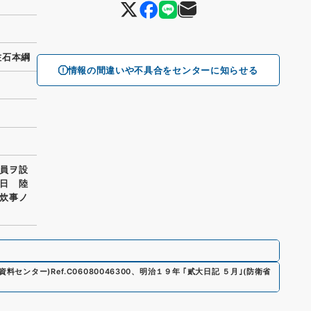
佐石本綱
情報の間違いや不具合をセンターに知らせる
員ヲ設
日 陸
炊事ノ
史資料センター)
Ref.
C06080046300
、
明治１９年 ｢貳大日記 ５月｣
(
防衛省