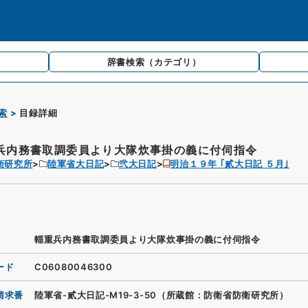
辞書検索
（カテゴリ）
索
目録詳細
兵内務書取調委員より大隊炊事掛の義に付伺指令
衛研究所
陸軍省大日記
弐大日記
明治１９年 ｢貳大日記 ５月｣
輜重兵内務書取調委員より大隊炊事掛の義に付伺指令
ード
C06080046300
請求番
陸軍省-貳大日記-M19-3-50（所蔵館：防衛省防衛研究所）