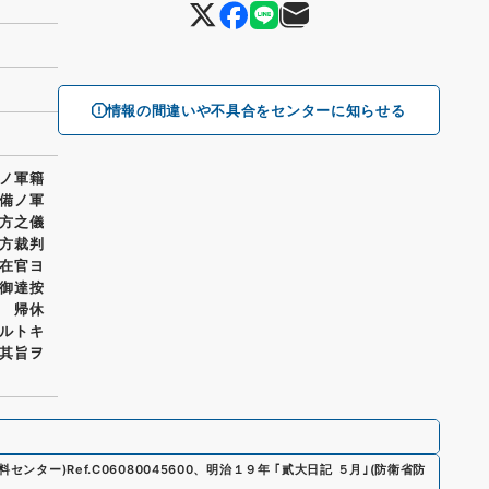
情報の間違いや不具合をセンターに知らせる
ノ軍籍
備ノ軍
方之儀
方裁判
在官ヨ
御達按
 帰休
ルトキ
其旨ヲ
資料センター)
Ref.
C06080045600
、
明治１９年 ｢貳大日記 ５月｣
(
防衛省防