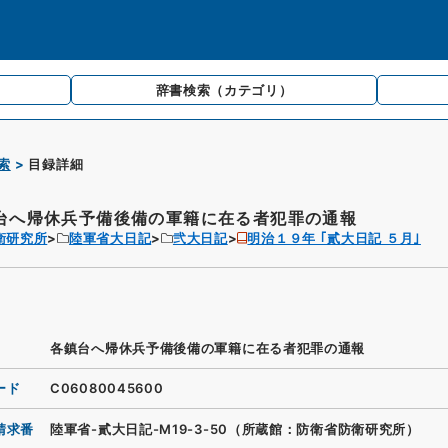
辞書検索
（カテゴリ）
索
目録詳細
台へ帰休兵予備後備の軍籍に在る者犯罪の通報
衛研究所
陸軍省大日記
弐大日記
明治１９年 ｢貳大日記 ５月｣
各鎮台へ帰休兵予備後備の軍籍に在る者犯罪の通報
ード
C06080045600
請求番
陸軍省-貳大日記-M19-3-50（所蔵館：防衛省防衛研究所）