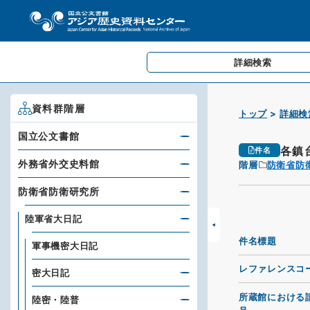
詳細検索
資料群階層
トップ
詳細検
国立公文書館
各鎮
件名
外務省外交史料館
階層
防衛省防
防衛省防衛研究所
陸軍省大日記
件名標題
軍事機密大日記
レファレンスコ
密大日記
所蔵館における
陸密・陸普