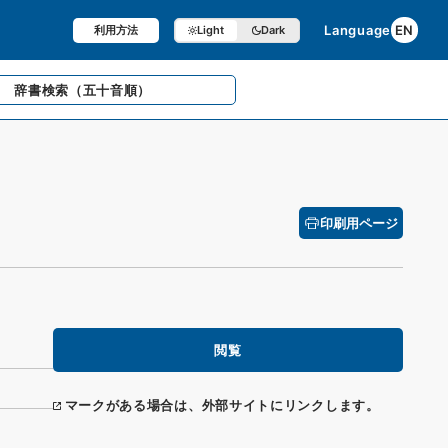
Language
EN
利用方法
Light
Dark
辞書検索
（五十音順）
印刷用ページ
閲覧
マークがある場合は、外部サイトにリンクします。