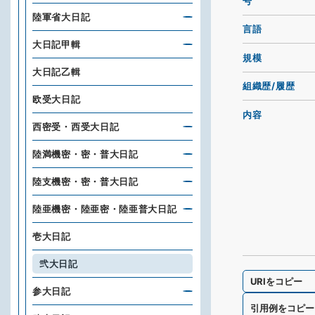
号
陸軍省大日記
言語
大日記甲輯
規模
大日記乙輯
組織歴/履歴
欧受大日記
内容
西密受・西受大日記
陸満機密・密・普大日記
陸支機密・密・普大日記
陸亜機密・陸亜密・陸亜普大日記
壱大日記
弐大日記
URIをコピー
参大日記
引用例をコピー