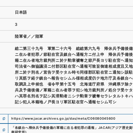
日本語
3
陸軍省／／陸軍
総二第三十九号 軍第二十六号 総総第六九号 帰休兵予備後備
ニ在ル者犯罪ノ節駐在官及鎮台ヘ通報方ニ付上申 帰休兵予備後
籍ニ在ル者地方裁判所ニ於テ勲章褫奪之節戸長ヨリ駐在官ヘ通知
司法省ヘ御協議済ニ付郡区駐在官ヘ通報可致旨御達相成度且又地
所ニ於テ刑名ノ宣告ヲ受ケタル時モ同様郡区駐在官ニ通知シ該駐
リ其筋ヲ経テ鎮台ヘ報告セシムル様相成度仍テ地方庁及各鎮台ヘ
取調及上申候也 省令甲第十五号 北海道庁府県 沖縄県ヲ除ク
兵及予備後備ノ軍籍ニ在ル者罪ヲ犯シ地方裁判所ノ処分ヲ受ケタ
ハ其罪名刑名ヲ記シ其滞勲者ニシテ勲章ヲ褫奪セラレタルトキハ
記シ犯人本籍地ノ戸長ヨリ軍区駐在官ヘ通報セシム可シ
https://www.jacar.archives.go.jp/das/meta/C06080045600
「
各鎮台へ帰休兵予備後備の軍籍に在る者犯罪の通報
」
JACAR(アジア歴史
衛研究所
)