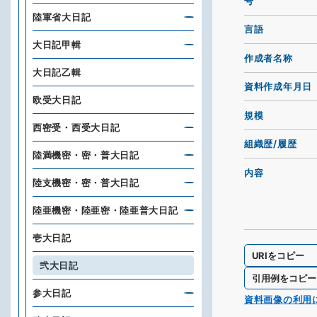
号
陸軍省大日記
言語
大日記甲輯
作成者名称
大日記乙輯
資料作成年月日
欧受大日記
規模
西密受・西受大日記
組織歴/履歴
陸満機密・密・普大日記
内容
陸支機密・密・普大日記
陸亜機密・陸亜密・陸亜普大日記
壱大日記
URIをコピー
弐大日記
引用例をコピー
参大日記
資料画像の利用