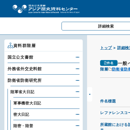
詳細検索
資料群階層
トップ
詳細検
国立公文書館
一般
件名
外務省外交史料館
階層
防衛省防
防衛省防衛研究所
陸軍省大日記
件名標題
軍事機密大日記
レファレンスコ
密大日記
所蔵館における
陸密・陸普