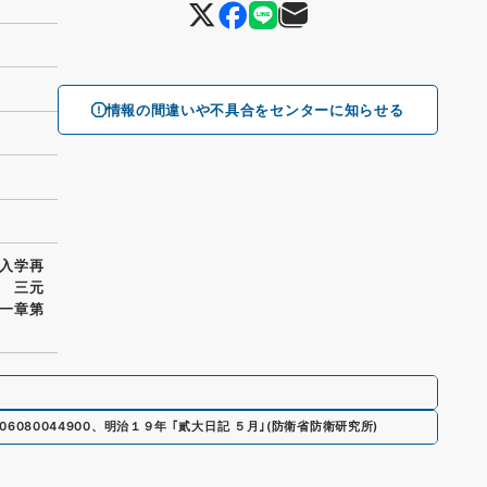
情報の間違いや不具合をセンターに知らせる
入学再
 三元
一章第
06080044900
、
明治１９年 ｢貳大日記 ５月｣
(
防衛省防衛研究所
)