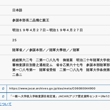
日本語
参謀本部長二品熾仁親王
明治１９年４月２７日～明治１９年４月２７日
25
陸軍省／／参謀本部／／陸軍大學校／／陸軍
総総第六二号 二第一〇八九号 御達案 明治二十年陸軍大学校
審検査課目別冊之通相定ム 省令乙第六十七号 参謀本部陸軍部
第一〇八号第一 陸軍省受領 二第一〇八九号 陸軍大学条例第
二条ニ
https://www.jacar.archives.go.jp/das/meta/C06080044900
「
一般へ大学校入学検査課目相定達
」
JACAR(アジア歴史資料センター)
Ref.
C
について