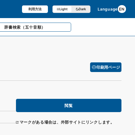
Language
EN
利用方法
Light
Dark
辞書検索
（五十音順）
印刷用ページ
閲覧
マークがある場合は、外部サイトにリンクします。