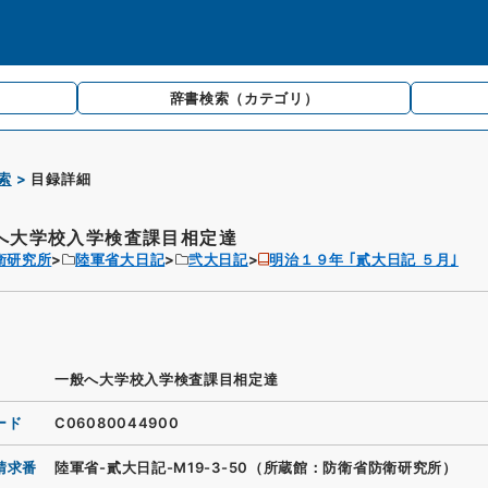
辞書検索
（カテゴリ）
索
目録詳細
へ大学校入学検査課目相定達
衛研究所
陸軍省大日記
弐大日記
明治１９年 ｢貳大日記 ５月｣
一般へ大学校入学検査課目相定達
ード
C06080044900
請求番
陸軍省-貳大日記-M19-3-50（所蔵館：防衛省防衛研究所）