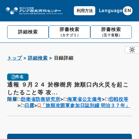
Language
EN
利用方法
辞書検索
辞書検索
詳細検索
（カテゴリ）
（五十音順）
トップ
詳細検索
目録詳細
件名
通報 ９月２４ 於柳樹房 旅順口内火災を起こ
したること等 攻...
階層
防衛省防衛研究所
海軍省公文備考
⑪戦役等
日露
「旅順攻囲軍参加日誌別綴 明治３７年」