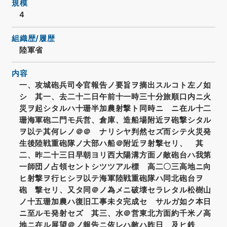
規模
4
組織歴/履歴
陸軍省
内容
一、攻城砲兵司令官報告ノ要旨ヲ摘出スルコト左ノ如
シ 其一、去二十二日午前十一時三十分旅順口内ニ火
災ヲ起シタルハ十珊半加農射撃ト同時ニ ニ在ル十二
珊海軍砲二門モ兵営、倉庫、造船場附近ヲ砲撃シタル
ヲ以テ其何レノ＠＠ ナリシヤ判然セズ而シテ火災発
生後陸戦重砲隊ノ大部ハ船＠附近ヲ射撃セリ、 其
二、昨二十三日早朝ヨリ西大陽溝方面ノ敵砲台ハ我第
一師団ノ占領セントシツツアル標 高二〇三高地ニ向
ヒ射撃ヲ行ヒシヲ以テ海軍陸戦重砲隊ハ同北砲台ヲ
砲 撃セリ、又タ同＠ノ為メニ破壊セラレタル松樹山
ノ十五珊加農ハ復旧工事未タ完成セ サルガ如ク本日
ニ至ルモ発射セズ 其三、水＠営東北方面約千米ノ高
地ニ在ル展望＠ノ報告ニ依レハ敵ハ昨日 及ヒ鉄