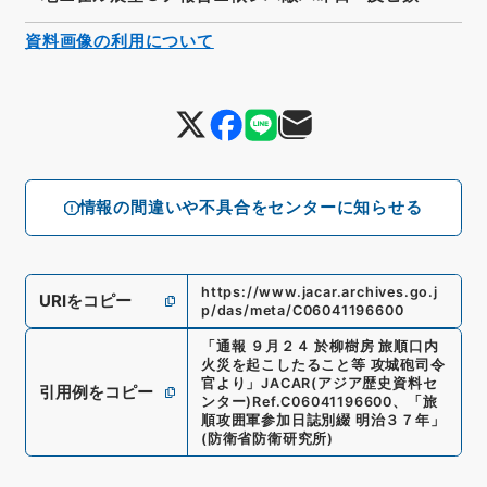
資料画像の利用について
情報の間違いや不具合をセンターに知らせる
https://www.jacar.archives.go.j
URIをコピー
p/das/meta/C06041196600
「
通報 ９月２４ 於柳樹房 旅順口内
火災を起こしたること等 攻城砲司令
官より
」
JACAR(アジア歴史資料セ
引用例をコピー
ンター)
Ref.
C06041196600
、
「旅
順攻囲軍参加日誌別綴 明治３７年」
(
防衛省防衛研究所
)