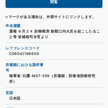
閲覧
マークがある場合は、外部サイトにリンクします。
件名標題
通報 ９月２４ 於柳樹房 旅順口内火災を起こしたるこ
と等 攻城砲司令官より
レファレンスコード
C06041196600
所蔵館における請求番
号
海軍省-日露-M37-559（所蔵館：防衛省防衛研究
所）
言語
日本語