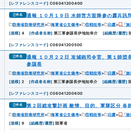
[
レファレンスコード
]
C06041200400
通報 １０月１９日 水師営方面降参の露兵訊
件名
防衛省防衛研究所
海軍省公文備考
⑪戦役等
日露
「旅
3
[
規模
]
4
[
作成者名称
]
第三軍参謀長伊地知幸介
[
組織歴/履歴
]
[
レファレンスコード
]
C06041200500
通報 １０月２２日 攻城砲司令官、第１師
件名
参謀長
防衛省防衛研究所
海軍省公文備考
⑪戦役等
日露
「旅
4
[
規模
]
2
[
作成者名称
]
第三軍参謀長伊地知幸介
[
組織歴/履歴
]
[
レファレンスコード
]
C06041200600
第２回総攻撃計画 敵情、目的、軍隊区分 各
件名
防衛省防衛研究所
海軍省公文備考
⑪戦役等
日露
「旅
5
[
規模
]
9
[
組織歴/履歴
]
陸軍省