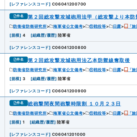
[
レファレンスコード
]
C06041200700
第２回総攻撃攻城砲用法甲（総攻撃より本防
件名
防衛省防衛研究所
海軍省公文備考
⑪戦役等
日露
「旅
6
[
規模
]
4
[
組織歴/履歴
]
陸軍省
[
レファレンスコード
]
C06041200800
第２回総攻撃攻城砲用法乙本防禦線奪取後
件名
防衛省防衛研究所
海軍省公文備考
⑪戦役等
日露
「旅
[
規模
]
3
[
組織歴/履歴
]
陸軍省
[
レファレンスコード
]
C06041200900
総砲撃間夜間砲撃時限割 １０月２３日
件名
防衛省防衛研究所
海軍省公文備考
⑪戦役等
日露
「旅
8
[
規模
]
1
[
組織歴/履歴
]
陸軍省
[
レファレンスコード
]
C06041201000