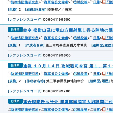
防衛省防衛研究所
海軍省公文備考
⑪戦役等
日露
「旅
3
[
規模
]
2
[
組織歴/履歴
]
陸軍省／／海軍
[
レファレンスコード
]
C06041199500
命令 松樹山及に竜山方面射撃し得る陣地の選
件名
防衛省防衛研究所
海軍省公文備考
⑪戦役等
日露
「旅
4
[
規模
]
1
[
作成者名称
]
第三軍司令官男爵乃木希典
[
組織歴/履歴
]
[
レファレンスコード
]
C06041199600
通報 １０月１４日 攻城砲司令官 第１、第
件名
防衛省防衛研究所
海軍省公文備考
⑪戦役等
日露
「旅
5
[
規模
]
2
[
作成者名称
]
第三軍参謀長伊地知幸介
[
組織歴/履歴
]
[
レファレンスコード
]
C06041199700
連合艦隊告示号外 捕虜露国陸軍大尉訊問に
件名
防衛省防衛研究所
海軍省公文備考
⑪戦役等
日露
「旅