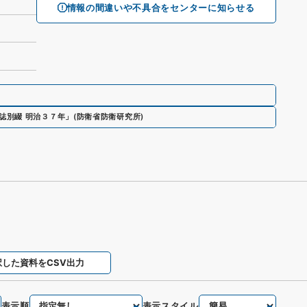
情報の間違いや不具合をセンターに知らせる
誌別綴 明治３７年」
(
防衛省防衛研究所
)
択した資料をCSV出力
表示順
表示スタイル