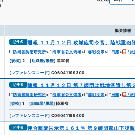
示
.
概要情報
通報 １１月１２日 攻城砲司令官、陸戦重砲
件名
防衛省防衛研究所
海軍省公文備考
⑪戦役等
日露
「旅
[
規模
]
2
[
組織歴/履歴
]
陸軍省
[
レファレンスコード
]
C06041199300
通報 １１月１２日 第７師団は戦地派遣し第
件名
防衛省防衛研究所
海軍省公文備考
⑪戦役等
日露
「旅
2
[
規模
]
1
[
組織歴/履歴
]
陸軍省
[
レファレンスコード
]
C06041199400
連合艦隊告示第１６１号 第９師団龍山下腹
件名