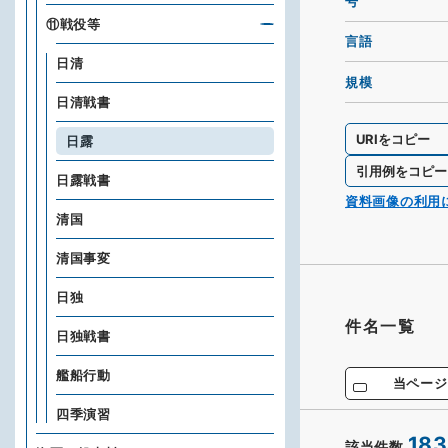
号
⑪戦役等
言語
日清
規模
日清戦書
URIをコピー
日露
引用例をコピー
日露戦書
資料画像の利用
清国
清国事変
日独
件名一覧
日独戦書
艦船行動
当ページ
四季演習
183
該当件数