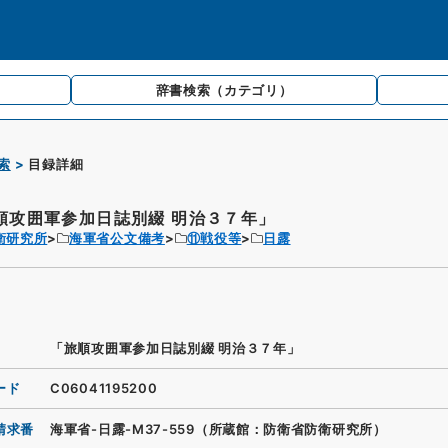
辞書検索
（カテゴリ）
索
目録詳細
順攻囲軍参加日誌別綴 明治３７年」
衛研究所
海軍省公文備考
⑪戦役等
日露
「旅順攻囲軍参加日誌別綴 明治３７年」
ード
C06041195200
請求番
海軍省-日露-M37-559（所蔵館：防衛省防衛研究所）