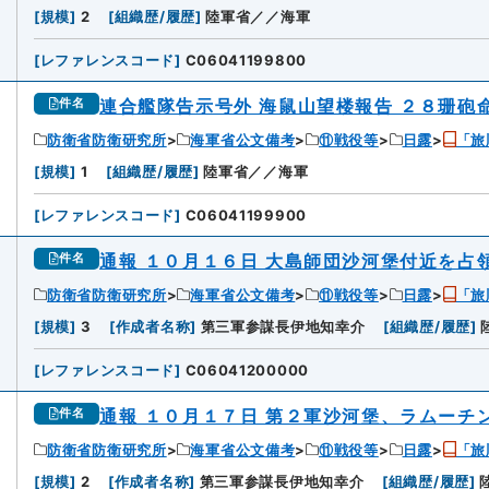
6
[
規模
]
2
[
組織歴/履歴
]
陸軍省／／海軍
[
レファレンスコード
]
C06041199800
連合艦隊告示号外 海鼠山望楼報告 ２８珊砲
件名
防衛省防衛研究所
海軍省公文備考
⑪戦役等
日露
「旅
[
規模
]
1
[
組織歴/履歴
]
陸軍省／／海軍
[
レファレンスコード
]
C06041199900
通報 １０月１６日 大島師団沙河堡付近を占
件名
防衛省防衛研究所
海軍省公文備考
⑪戦役等
日露
「旅
8
[
規模
]
3
[
作成者名称
]
第三軍参謀長伊地知幸介
[
組織歴/履歴
]
[
レファレンスコード
]
C06041200000
通報 １０月１７日 第２軍沙河堡、ラムーチ
件名
防衛省防衛研究所
海軍省公文備考
⑪戦役等
日露
「旅
9
[
規模
]
2
[
作成者名称
]
第三軍参謀長伊地知幸介
[
組織歴/履歴
]