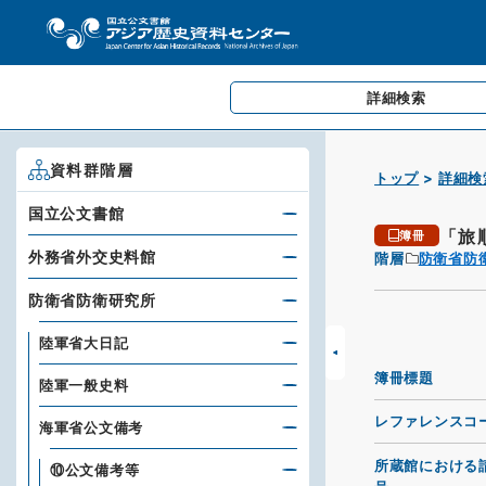
詳細検索
資料群階層
トップ
詳細検
国立公文書館
「旅
簿冊
外務省外交史料館
階層
防衛省防
防衛省防衛研究所
陸軍省大日記
簿冊標題
陸軍一般史料
レファレンスコ
海軍省公文備考
所蔵館における
⑩公文備考等