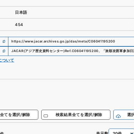
日本語
454
https://www.jacar.archives.go.jp/das/meta/C06041195200
JACAR(アジア歴史資料センター)
Ref.
C06041195200
、
「旅順攻囲軍参加日
について
全てを選択/解除
検索結果全てを選択/解除
選
表示数
件