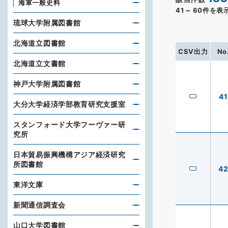
海軍一般史料
41
~
60
件を表
琉球大学附属図書館
北海道立図書館
CSV出力
No
北海道立文書館
神戸大学附属図書館
41
大分大学経済学部教育研究支援室
スタンフォード大学フーヴァー研
究所
日本貿易振興機構アジア経済研究
所図書館
4
東洋文庫
新聞通信調査会
山口大学図書館