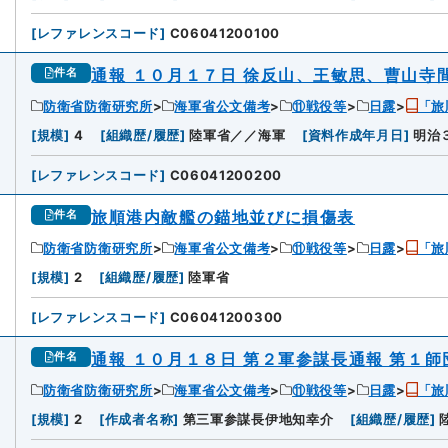
[
レファレンスコード
]
C06041200100
通報 １０月１７日 徐反山、王敏思、曹山寺
件名
防衛省防衛研究所
海軍省公文備考
⑪戦役等
日露
「旅
0
[
規模
]
4
[
組織歴/履歴
]
陸軍省／／海軍
[
資料作成年月日
]
明治
[
レファレンスコード
]
C06041200200
旅順港内敵艦の錨地並びに損傷表
件名
防衛省防衛研究所
海軍省公文備考
⑪戦役等
日露
「旅
[
規模
]
2
[
組織歴/履歴
]
陸軍省
[
レファレンスコード
]
C06041200300
通報 １０月１８日 第２軍参謀長通報 第１師
件名
防衛省防衛研究所
海軍省公文備考
⑪戦役等
日露
「旅
2
[
規模
]
2
[
作成者名称
]
第三軍参謀長伊地知幸介
[
組織歴/履歴
]