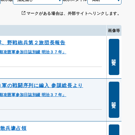
マークがある場合は、外部サイトへリンクします。
画像等
隊、野戦砲兵第２旅団長報告
順攻囲軍参加日誌別綴 明治３７年」
閲覧
３軍の戦闘序列に編入 参謀総長より
順攻囲軍参加日誌別綴 明治３７年」
閲覧
敵散兵壕占領