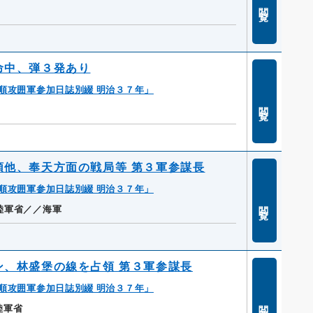
閲覧
命中、弾３発あり
順攻囲軍参加日誌別綴 明治３７年」
閲覧
領他、奉天方面の戦局等 第３軍参謀長
順攻囲軍参加日誌別綴 明治３７年」
閲覧
陸軍省／／海軍
ン、林盛堡の線を占領 第３軍参謀長
順攻囲軍参加日誌別綴 明治３７年」
閲覧
陸軍省