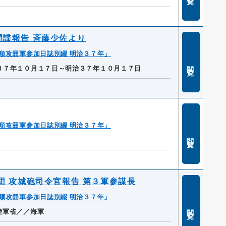
間諜報告 斉藤少佐より
順攻囲軍参加日誌別綴 明治３７年」
閲覧
３７年１０月１７日～明治３７年１０月１７日
順攻囲軍参加日誌別綴 明治３７年」
閲覧
団 攻城砲司令官報告 第３軍参謀長
順攻囲軍参加日誌別綴 明治３７年」
閲覧
陸軍省／／海軍