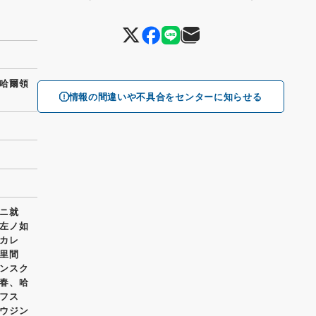
哈爾領
情報の間違いや不具合をセンターに知らせる
ニ就
左ノ如
カレ
洲里間
ンスク
春、哈
フス
ウジン