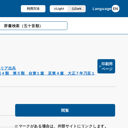
Language
EN
利用方法
Light
Dark
辞書検索
（五十音順）
印刷用
ベリア出兵
ページ
第４類 第５類 自第１篇 至第４篇 大正７年乃至１
閲覧
マークがある場合は、外部サイトにリンクします。