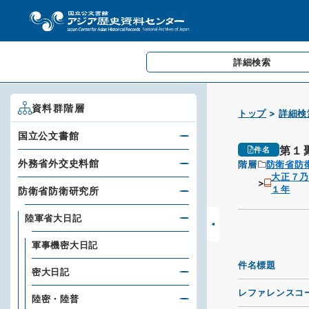
詳細検索
資料群階層
トップ
詳細検
国立公文書館
第１
件名
外務省外交史料館
階層
防衛省防
大正７乃
１年
防衛省防衛研究所
陸軍省大日記
軍事機密大日記
件名標題
密大日記
レファレンスコ
陸密・陸普