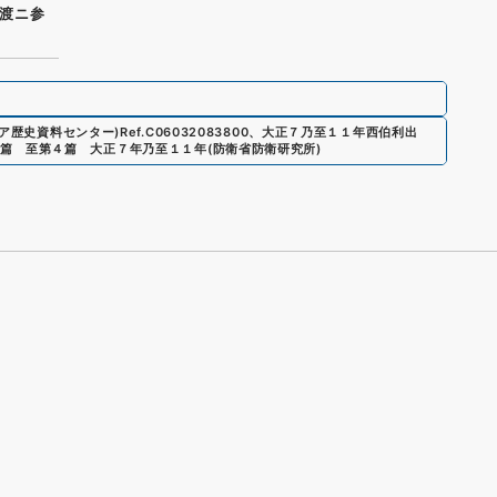
渡ニ参
ジア歴史資料センター)
Ref.
C06032083800
、
大正７乃至１１年西伯利出
篇 至第４篇 大正７年乃至１１年
(
防衛省防衛研究所
)
s