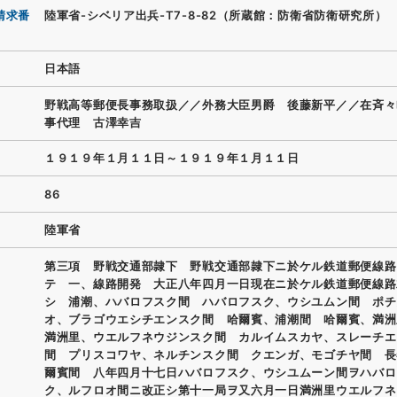
請求番
陸軍省-シベリア出兵-T7-8-82（所蔵館：防衛省防衛研究所）
日本語
野戦高等郵便長事務取扱／／外務大臣男爵 後藤新平／／在斉々
事代理 古澤幸吉
１９１９年１月１１日～１９１９年１月１１日
86
陸軍省
第三項 野戦交通部隷下 野戦交通部隷下ニ於ケル鉄道郵便線路
テ 一、線路開発 大正八年四月一日現在ニ於ケル鉄道郵便線路
シ 浦潮、ハバロフスク間 ハバロフスク、ウシユムン間 ポチ
オ、ブラゴウエシチエンスク間 哈爾賓、浦潮間 哈爾賓、満
満洲里、ウエルフネウジンスク間 カルイムスカヤ、スレーチエ
間 プリスコワヤ、ネルチンスク間 クエンガ、モゴチヤ間 長
爾賓間 八年四月十七日ハバロフスク、ウシユムーン間ヲハバロ
ク、ルフロオ間ニ改正シ第十一局ヲ又六月一日満洲里ウエルフネ