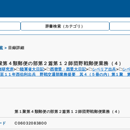
辞書検索
（カテゴリ）
索
目録詳細
聚第４類郵便の部第２篇第１２師団野戦郵便業務（４）
衛研究所
陸軍省大日記
西密受・西受大日記
シベリア出兵
シ
至１１年西伯利出兵 野戦交通部業務提要 其４（５冊の内）第１聚 
第１聚第４類郵便の部第２篇第１２師団野戦郵便業務（４）
ード
C06032083800