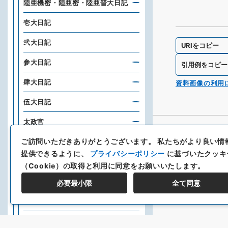
陸亜機密・陸亜密・陸亜普大日記
壱大日記
弐大日記
URIをコピー
参大日記
引用例をコピー
肆大日記
資料画像の利用
伍大日記
太政官
ご訪問いただきありがとうございます。
私たちがより良い情
本省布告・規則条例
提供できるように、
プライバシーポリシー
に基づいたクッキ
陸軍省達書
（Cookie）の取得と利用に同意をお願いいたします。
陸軍省日誌・送達・受領日誌
必要最小限
全て同意
陸軍省各局文書
陸軍省日報・月報等