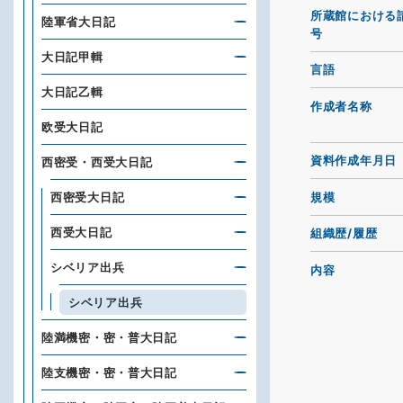
所蔵館における
陸軍省大日記
号
大日記甲輯
言語
大日記乙輯
作成者名称
欧受大日記
資料作成年月日
西密受・西受大日記
規模
西密受大日記
西受大日記
組織歴/履歴
シベリア出兵
内容
シベリア出兵
陸満機密・密・普大日記
陸支機密・密・普大日記