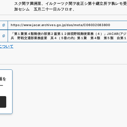
スク間ヲ満洲里、イルクーツク間ヲ改正シ第十継立所ヲ孰レモ受
加セシム 五月二十一日ルフロオ、
https://www.jacar.archives.go.jp/das/meta/C06032083800
「
第１聚第４類郵便の部第２篇第１２師団野戦郵便業務（４）
」
JACAR(ア
兵 野戦交通部業務提要 其４（５冊の内）第１聚 第４類 第５類 自第１
について
報を
ー
All rights reserved/Copyright©
Japan Center for Asian Historical Record