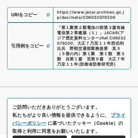
https://www.jacar.archives.go.j
URIをコピー
p/das/meta/C06032079200
「
第１聚第２類電信の部第３篇有線
電信第２章建築（１）
」
JACAR(ア
ジア歴史資料センター)
Ref.
C06032
079200
、
大正７乃至１１年西伯利
引用例をコピー
出兵 野戦交通部業務提要 其３
（５冊の内）第１聚 第１類 第３
類 自第１篇 至第９篇 大正７年
乃至１１年
(
防衛省防衛研究所
)
ご訪問いただきありがとうございます。
私たちがより良い情報を提供できるように、
プライ
バシーポリシー
に基づいたクッキー（Cookie）の
取得と利用に同意をお願いいたします。