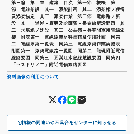
第三篇 第二章 建築 目次 第一節 梗概 第二
節 電線架設 其一 添架計画 其二 添架権ノ獲得
及添架協定 其三 添架作業 第三節 電線路ノ新
設 其一 浦潮－慶興及哈爾賓－長春線新設問題 其
二 水底線ノ沈設 其三 公主嶺－長春間軍用電線添
架 附表第一 電線添架材料集積及使用計画 同第
二 電線添架一覧表 同第三 電線添架作業実施表
附図第一 添架電線路一覧図 同第二 龍硯附近電信
線路要図 同第三 豆満江水底線敷設要図 同第四
「ラズドリノエ」附近電信線路要図
資料画像の利用について
情報の間違いや不具合をセンターに知らせる