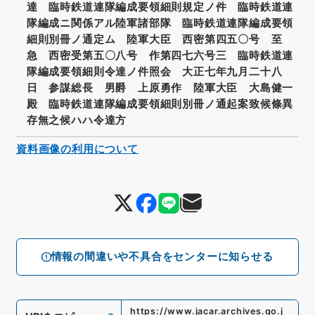
達 臨時鉄道連隊編成要領細則規定ノ件 臨時鉄道連
隊編成ニ関係アル陸軍諸部隊 臨時鉄道連隊編成要領
細則別冊ノ通定ム 陸軍大臣 西密第四五〇号 至
急 西密受第五〇八号 作第四七六号三 臨時鉄道連
隊編成要領細則令達ノ件照会 大正七年九月二十八
日 参謀総長 男爵 上原勇作 陸軍大臣 大島健一
殿 臨時鉄道連隊編成要領細則別冊ノ通起案致候條異
存無之候ハハ令達方
資料画像の利用について
情報の間違いや不具合をセンターに知らせる
https://www.jacar.archives.go.j