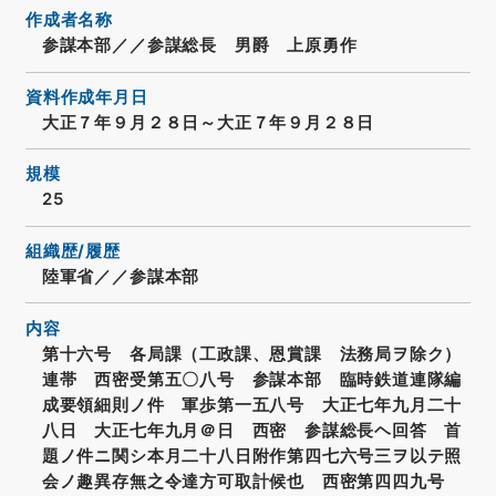
作成者名称
参謀本部／／参謀総長 男爵 上原勇作
資料作成年月日
大正７年９月２８日～大正７年９月２８日
規模
25
組織歴/履歴
陸軍省／／参謀本部
内容
第十六号 各局課（工政課、恩賞課 法務局ヲ除ク）
連帯 西密受第五〇八号 参謀本部 臨時鉄道連隊編
成要領細則ノ件 軍歩第一五八号 大正七年九月二十
八日 大正七年九月＠日 西密 参謀総長ヘ回答 首
題ノ件ニ関シ本月二十八日附作第四七六号三ヲ以テ照
会ノ趣異存無之令達方可取計候也 西密第四四九号