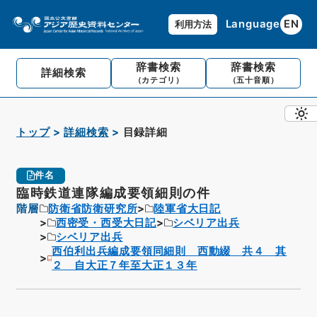
Language
EN
利用方法
辞書検索
辞書検索
詳細検索
（カテゴリ）
（五十音順）
トップ
詳細検索
目録詳細
件名
臨時鉄道連隊編成要領細則の件
階層
防衛省防衛研究所
陸軍省大日記
西密受・西受大日記
シベリア出兵
シベリア出兵
西伯利出兵編成要領同細則 西動綴 共４ 其
２ 自大正７年至大正１３年