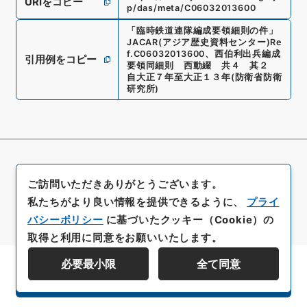
URIをコピー
p/das/meta/C06032013600
「
臨時鉄道連隊編成要領細則の件
」
JACAR(アジア歴史資料センター)
Re
f.
C06032013600
、
西伯利出兵編成
引用例をコピー
要領同細則 西動綴 共４ 其２
自大正７年至大正１３年
(
防衛省防衛
研究所
)
ご訪問いただきありがとうございます。
私たちがより良い情報を提供できるように、
プライ
バシーポリシー
に基づいたクッキー（Cookie）の
取得と利用に同意をお願いいたします。
必要最小限
全て同意
資料群階層を表示する