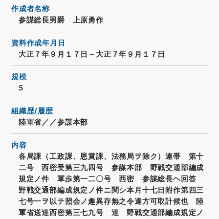
作成者名称
参謀総長男爵 上原勇作
資料作成年月日
大正７年９月１７日～大正７年９月１７日
規模
5
組織歴/履歴
陸軍省／／参謀本部
内容
各局課（工政課、恩賞課、法務局ヲ除ク）連帯 第十
二号 西密受第三九四号 参謀本部 野戦交通部編成
規定ノ件 軍歩第一二〇号 西密 参謀総長ヘ回答
野戦交通部編成規定ノ件ニ関シ本月十七日附作第四三
七号一ヲ以テ照会ノ趣異存無之令達方可取計候也 陸
軍省送達西密第三七九号 達 野戦交通部編成規定ノ