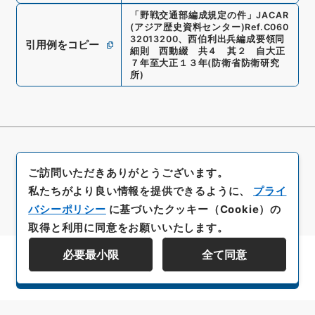
「
野戦交通部編成規定の件
」
JACAR
(アジア歴史資料センター)
Ref.
C060
32013200
、
西伯利出兵編成要領同
引用例をコピー
細則 西動綴 共４ 其２ 自大正
７年至大正１３年
(
防衛省防衛研究
所
)
ご訪問いただきありがとうございます。
私たちがより良い情報を提供できるように、
プライ
バシーポリシー
に基づいたクッキー（Cookie）の
取得と利用に同意をお願いいたします。
必要最小限
全て同意
資料群階層を表示する