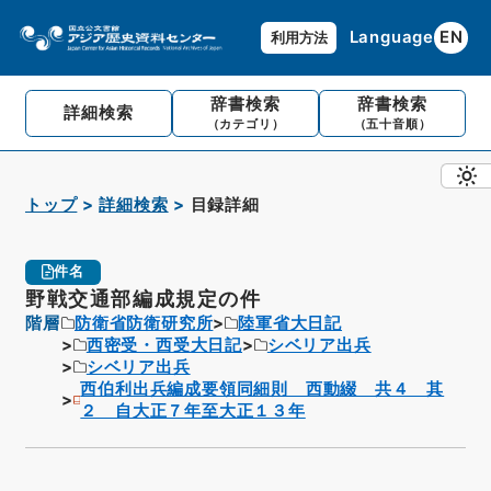
Language
EN
利用方法
辞書検索
辞書検索
詳細検索
（カテゴリ）
（五十音順）
トップ
詳細検索
目録詳細
件名
野戦交通部編成規定の件
階層
防衛省防衛研究所
陸軍省大日記
西密受・西受大日記
シベリア出兵
シベリア出兵
西伯利出兵編成要領同細則 西動綴 共４ 其
２ 自大正７年至大正１３年