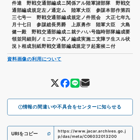
件達 野戦交通部編成ニ関係アル陸軍諸部隊 野戦交
通部編成規定左ノ通定ム 陸軍大臣 参謀本部作第四
三七号一 野戦交通部編成規定ノ件照会 大正七年九
月十七日 参謀総長男爵 上原勇作 陸軍大臣 大島
健一殿 野戦交通部編成ニ就テハい号臨時部隊編成要
領並同細則ノミニテハ其ノ編成実施ニ支障ヲ生スル状
況ト相成別紙野戦交通部編成規定ヲ起案候ニ付
資料画像の利用について
情報の間違いや不具合をセンターに知らせる
https://www.jacar.archives.go.j
URIをコピー
p/das/meta/C06032013200