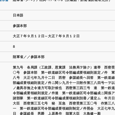
日本語
参謀本部
大正７年９月１２日～大正７年９月１２日
8
陸軍省／／参謀本部
第九号 各局課（工政課、恩賞課 法務局ヲ除ク）連帯 西密受
〇号 参謀本部 第一鉄道線区司令部編成要領細則規定ノ件 軍
八号 大正七年九月十二日 西密 参謀総長ヘ回答 第一鉄道線
部編成要領細則規定ノ件ニ関シ九月十一日附作第三八四号一ヲ以
ノ趣異存無之令達方可取計候也 西密第三四三号 達 第一鉄道
令部編成要領細則規定ノ件達 第一鉄道線区司令部編成ニ関係ア
諸部隊 第一鉄道線区司令部編成要領細則別冊ノ通定ム 年月日
大臣 西密第三五七号 秘 至急 西密受第三五〇号 作第三八
一 第一鉄道線区司令部編成要領細則制定ノ件照会 大正七年九
日 参謀総長 男爵 上原勇作 陸軍大臣 大島健一殿