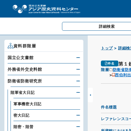
詳細検索
資料群階層
トップ
詳細検
国立公文書館
第１
件名
外務省外交史料館
階層
防衛省防
西伯利
防衛省防衛研究所
陸軍省大日記
軍事機密大日記
件名標題
密大日記
レファレンスコ
陸密・陸普
所蔵館における