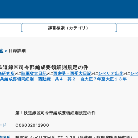
辞書検索
（カテゴリ）
索
目録詳細
鉄道線区司令部編成要領細則規定の件
衛研究所
陸軍省大日記
西密受・西受大日記
シベリア出兵
シ
出兵編成要領同細則 西動綴 共４ 其２ 自大正７年至大正１３年
第１鉄道線区司令部編成要領細則規定の件
ード
C06032012900
請求番
陸軍省-シベリア出兵-T7-2-76（所蔵館：防衛省防衛研究所）