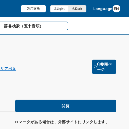
Language
EN
利用方法
Light
Dark
辞書検索
（五十音順）
印刷用ペ
ベリア出兵
ージ
閲覧
マークがある場合は、外部サイトにリンクします。