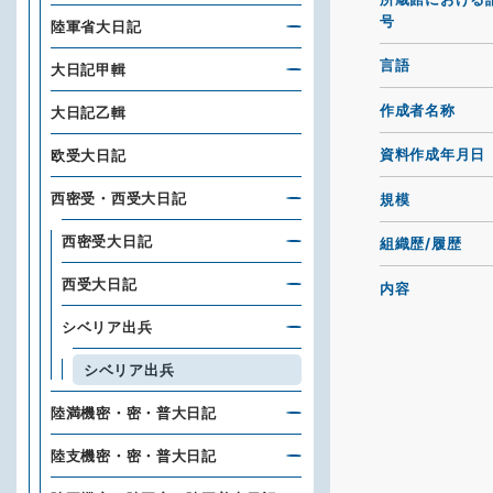
号
陸軍省大日記
言語
大日記甲輯
作成者名称
大日記乙輯
資料作成年月日
欧受大日記
西密受・西受大日記
規模
西密受大日記
組織歴/履歴
西受大日記
内容
シベリア出兵
シベリア出兵
陸満機密・密・普大日記
陸支機密・密・普大日記