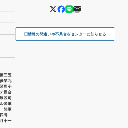
情報の間違いや不具合をセンターに知らせる
第三五
歩第九
区司令
テ照会
線区司
ル陸軍
 陸軍
四号
月十一