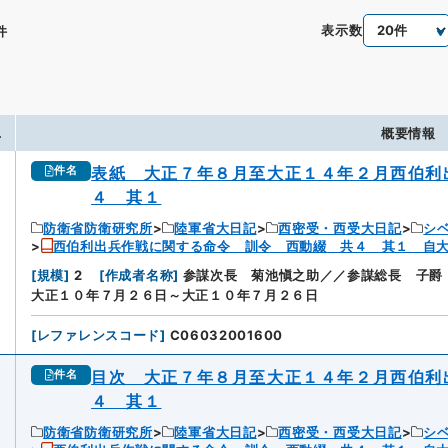
表示数
件
.
概要情報
表紙 大正７年８月至大正１４年２月西伯利
件名
４ 其１
防衛省防衛研究所
陸軍省大日記
西密受・西受大日記
シ
西伯利出兵作戦に関する命令 訓令 西動綴 共４ 其１ 自
[
規模
]
2
[
作成者名称
]
参謀次長 菊池愼之助／／参謀総長 子爵
大正１０年７月２６日～大正１０年７月２６日
[
レファレンスコード
]
C06032001600
目次 大正７年８月至大正１４年２月西伯利
件名
４ 其１
防衛省防衛研究所
陸軍省大日記
西密受・西受大日記
シ