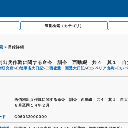
辞書検索
（カテゴリ）
索
目録詳細
利出兵作戦に関する命令 訓令 西動綴 共４ 其１ 自大
衛研究所
陸軍省大日記
西密受・西受大日記
シベリア出兵
シ
西伯利出兵作戦に関する命令 訓令 西動綴 共４ 其１ 自大
８月至同１４年２月
ード
C06032000000