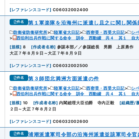
[
レファレンスコード
]
C06032002400
第１軍楽隊を沿海州に派遣し且之に関し関係
件名
防衛省防衛研究所
陸軍省大日記
西密受・西受大日記
シ
西伯利出兵作戦に関する命令 訓令 西動綴 共４ 其１ 自
[
規模
]
8
[
作成者名称
]
参謀本部／／参謀総長 男爵 上原勇作
大正７年８月９日～大正７年８月９日
[
レファレンスコード
]
C06032002500
第３師団北満洲方面派遣の件
件名
防衛省防衛研究所
陸軍省大日記
西密受・西受大日記
シ
西伯利出兵作戦に関する命令 訓令 西動綴 共４ 其１ 自
[
規模
]
10
[
作成者名称
]
内閣総理大臣伯爵 寺内正毅
[
組織歴/
２日～大正７年８月２日
[
レファレンスコード
]
C06032002600
浦潮派遣軍司令部の沿海州派遣並該軍司令官
件名