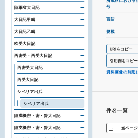
所蔵館における
号
陸軍省大日記
言語
大日記甲輯
規模
大日記乙輯
欧受大日記
URIをコピー
西密受・西受大日記
引用例をコピー
西密受大日記
資料画像の利用
西受大日記
シベリア出兵
シベリア出兵
件名一覧
陸満機密・密・普大日記
陸支機密・密・普大日記
当ページ