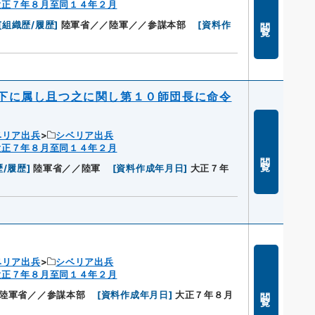
大正７年８月至同１４年２月
閲覧
[
組織歴/履歴
]
陸軍省／／陸軍／／参謀本部
[
資料作
下に属し且つ之に関し第１０師団長に命令
ベリア出兵
シベリア出兵
大正７年８月至同１４年２月
閲覧
歴/履歴
]
陸軍省／／陸軍
[
資料作成年月日
]
大正７年
ベリア出兵
シベリア出兵
大正７年８月至同１４年２月
閲覧
陸軍省／／参謀本部
[
資料作成年月日
]
大正７年８月