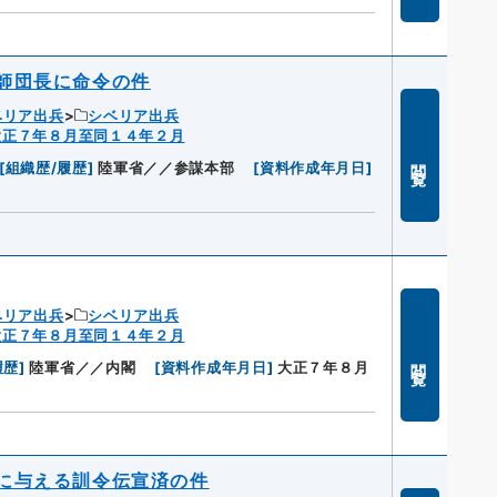
師団長に命令の件
ベリア出兵
シベリア出兵
大正７年８月至同１４年２月
閲覧
[
組織歴/履歴
]
陸軍省／／参謀本部
[
資料作成年月日
]
ベリア出兵
シベリア出兵
大正７年８月至同１４年２月
閲覧
履歴
]
陸軍省／／内閣
[
資料作成年月日
]
大正７年８月
に与える訓令伝宣済の件