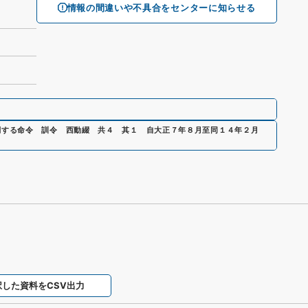
情報の間違いや不具合をセンターに知らせる
関する命令 訓令 西動綴 共４ 其１ 自大正７年８月至同１４年２月
択した資料をCSV出力