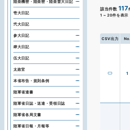
陸亜機密・陸亜密・陸亜普大日記
117
該当件数
壱大日記
1
~
20
件を表示
弐大日記
参大日記
CSV出力
No
肆大日記
伍大日記
太政官
1
本省布告・規則条例
陸軍省達書
陸軍省日誌・送達・受領日誌
陸軍省各局文書
陸軍省日報・月報等