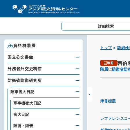
詳細検索
資料群階層
トップ
詳細検
国立公文書館
西伯
簿冊
外務省外交史料館
階層
防衛省防
防衛省防衛研究所
陸軍省大日記
簿冊標題
軍事機密大日記
密大日記
レファレンスコ
陸密・陸普