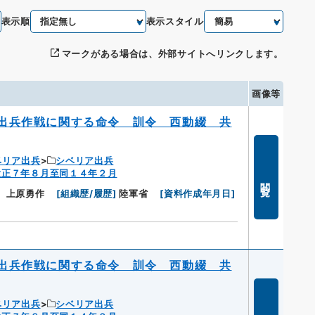
表示順
表示スタイル
マークがある場合は、外部サイトへリンクします。
画像等
出兵作戦に関する命令 訓令 西動綴 共
ベリア出兵
シベリア出兵
大正７年８月至同１４年２月
閲覧
 上原勇作
[
組織歴/履歴
]
陸軍省
[
資料作成年月日
]
出兵作戦に関する命令 訓令 西動綴 共
ベリア出兵
シベリア出兵