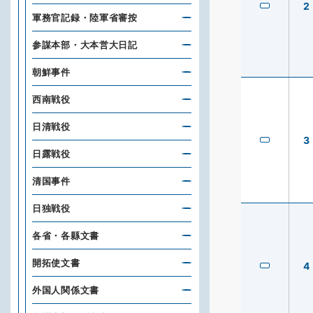
2
軍務官記録・陸軍省審按
参謀本部・大本営大日記
朝鮮事件
西南戦役
日清戦役
3
日露戦役
清国事件
日独戦役
各省・各縣文書
開拓使文書
4
外国人関係文書