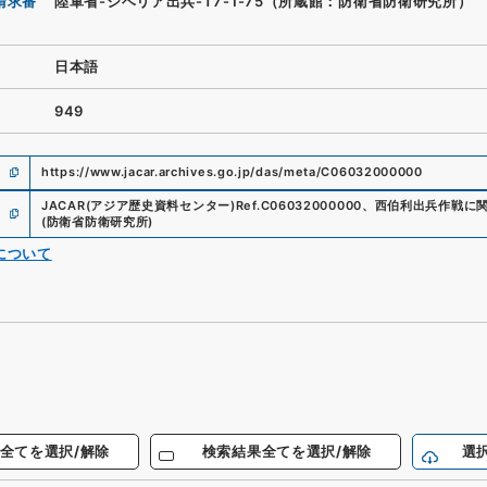
請求番
陸軍省-シベリア出兵-T7-1-75（所蔵館：防衛省防衛研究所）
日本語
949
https://www.jacar.archives.go.jp/das/meta/C06032000000
JACAR(アジア歴史資料センター)
Ref.
C06032000000
、
西伯利出兵作戦に
(
防衛省防衛研究所
)
について
全てを選択/解除
検索結果全てを選択/解除
選