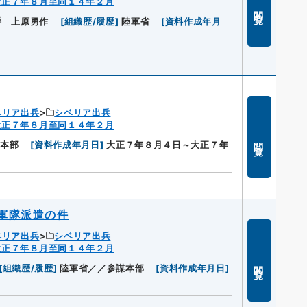
大正７年８月至同１４年２月
閲覧
爵 上原勇作
[
組織歴/履歴
]
陸軍省
[
資料作成年月
ベリア出兵
シベリア出兵
大正７年８月至同１４年２月
閲覧
謀本部
[
資料作成年月日
]
大正７年８月４日～大正７年
軍隊派遣の件
ベリア出兵
シベリア出兵
大正７年８月至同１４年２月
閲覧
[
組織歴/履歴
]
陸軍省／／参謀本部
[
資料作成年月日
]