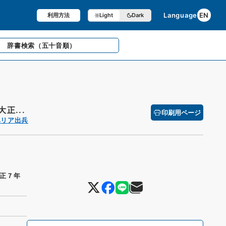
Language
EN
利用方法
Light
Dark
辞書検索
（五十音順）
正...
印刷用ページ
ベリア出兵
正７年