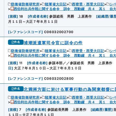
防衛省防衛研究所
陸軍省大日記
西密受・西受大日記
シ
西伯利出兵作戦に関する命令 訓令 西動綴 共４ 其１ 自
[
規模
]
18
[
作成者名称
]
参謀総長 男爵 上原勇作
[
組織歴/履
月１１日～大正７年８月１１日
[
レファレンスコード
]
C06032002700
浦潮派遣軍司令官に訓令の件
件名
防衛省防衛研究所
陸軍省大日記
西密受・西受大日記
シ
西伯利出兵作戦に関する命令 訓令 西動綴 共４ 其１ 自
[
規模
]
11
[
作成者名称
]
参謀本部／／参謀総長 男爵 上原勇作
日
]
大正７年８月１０日～大正７年８月１０日
[
レファレンスコード
]
C06032002800
北満洲方面に於ける軍事行動の為関東都督に
件名
防衛省防衛研究所
陸軍省大日記
西密受・西受大日記
シ
西伯利出兵作戦に関する命令 訓令 西動綴 共４ 其１ 自
[
規模
]
7
[
作成者名称
]
参謀総長男爵 上原勇作
[
組織歴/履歴
]
１１日～大正７年８月１１日