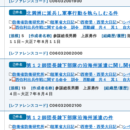
[
レファレンスコード
]
C06032001900
北満洲に派兵し軍事行動を執らしむる件
件名
防衛省防衛研究所
陸軍省大日記
西密受・西受大日記
シ
西伯利出兵作戦に関する命令 訓令 西動綴 共４ 其１ 自
[
規模
]
5
[
作成者名称
]
参謀総長男爵 上原勇作
[
組織歴/履歴
]
１１日～大正７年８月１１日
[
レファレンスコード
]
C06032002000
第１２師団長隷下部隊の沿海州派遣に関し関
件名
防衛省防衛研究所
陸軍省大日記
西密受・西受大日記
シ
西伯利出兵作戦に関する命令 訓令 西動綴 共４ 其１ 自
[
規模
]
13
[
作成者名称
]
参謀総長男爵 上原勇作
[
組織歴/履歴
]
４日～大正７年８月４日
[
レファレンスコード
]
C06032002100
第１２師団長隷下部隊沿海州派遣の件
件名
防衛省防衛研究所
陸軍省大日記
西密受・西受大日記
シ