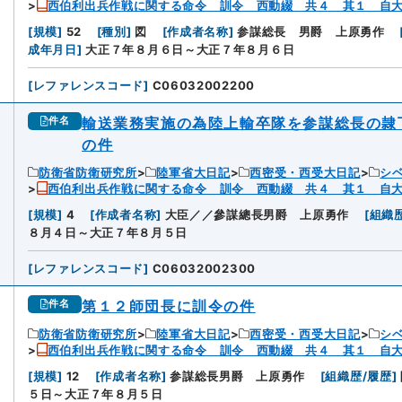
西伯利出兵作戦に関する命令 訓令 西動綴 共４ 其１ 自
[
規模
]
52
[
種別
]
図
[
作成者名称
]
参謀総長 男爵 上原勇作
成年月日
]
大正７年８月６日～大正７年８月６日
[
レファレンスコード
]
C06032002200
輸送業務実施の為陸上輸卒隊を参謀総長の隷
件名
の件
防衛省防衛研究所
陸軍省大日記
西密受・西受大日記
シ
西伯利出兵作戦に関する命令 訓令 西動綴 共４ 其１ 自
[
規模
]
4
[
作成者名称
]
大臣／／參謀總長男爵 上原勇作
[
組織
８月４日～大正７年８月５日
[
レファレンスコード
]
C06032002300
第１２師団長に訓令の件
件名
防衛省防衛研究所
陸軍省大日記
西密受・西受大日記
シ
西伯利出兵作戦に関する命令 訓令 西動綴 共４ 其１ 自
[
規模
]
12
[
作成者名称
]
参謀総長男爵 上原勇作
[
組織歴/履歴
]
５日～大正７年８月５日