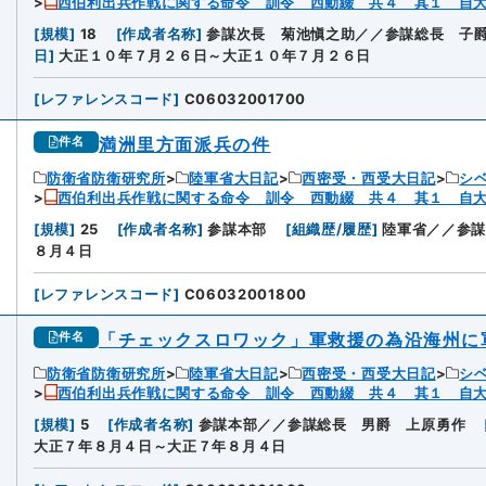
西伯利出兵作戦に関する命令 訓令 西動綴 共４ 其１ 自
[
規模
]
18
[
作成者名称
]
参謀次長 菊池愼之助／／参謀総長 子
日
]
大正１０年７月２６日～大正１０年７月２６日
[
レファレンスコード
]
C06032001700
満洲里方面派兵の件
件名
防衛省防衛研究所
陸軍省大日記
西密受・西受大日記
シ
西伯利出兵作戦に関する命令 訓令 西動綴 共４ 其１ 自
[
規模
]
25
[
作成者名称
]
参謀本部
[
組織歴/履歴
]
陸軍省／／参
８月４日
[
レファレンスコード
]
C06032001800
「チェックスロワック」軍救援の為沿海州に
件名
防衛省防衛研究所
陸軍省大日記
西密受・西受大日記
シ
西伯利出兵作戦に関する命令 訓令 西動綴 共４ 其１ 自
[
規模
]
5
[
作成者名称
]
参謀本部／／参謀総長 男爵 上原勇作
大正７年８月４日～大正７年８月４日