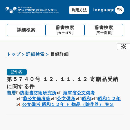
Language
EN
利用方法
辞書検索
辞書検索
詳細検索
（カテゴリ）
（五十音順）
トップ
詳細検索
目録詳細
件名
第５７４０号 １２．１１．１２ 寄贈品受納
に関する件
階層
防衛省防衛研究所
海軍省公文備考
⑩公文備考等
公文備考
昭和
昭和１２年
公文備考 昭和１２年 Ｈ 物品（除兵器） 巻３