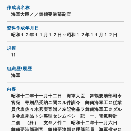
作成者名称
海軍大臣／／舞鶴要港部副官
資料作成年月日
昭和１２年１１月１２日～昭和１２年１１月１２日
規模
11
組織歴/履歴
海軍
内容
昭和十二年十一月十二日 海軍大臣 舞鶴要湊部司令
官宛 寄贈品受納ニ関スル件訓令 舞鶴海軍工＠従業
員代表佐々木秀実寄贈ノ左記物品ヲ舞鶴海軍工＠ダル
＠＠通常品トシ整理セシムベシ 記 一、電氣時計
二個 （終） 支＠ノ件ニ 昭和十二年十一月六日
舞鶴要港部副官 舞鶴要湊部＠理部部員 海軍省＠＠