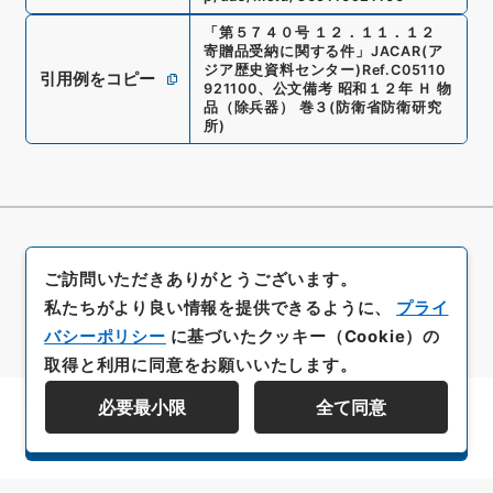
「
第５７４０号 １２．１１．１２
寄贈品受納に関する件
」
JACAR(ア
ジア歴史資料センター)
Ref.
C05110
引用例をコピー
921100
、
公文備考 昭和１２年 Ｈ 物
品（除兵器） 巻３
(
防衛省防衛研究
所
)
ご訪問いただきありがとうございます。
私たちがより良い情報を提供できるように、
プライ
バシーポリシー
に基づいたクッキー（Cookie）の
取得と利用に同意をお願いいたします。
必要最小限
全て同意
資料群階層を表示する