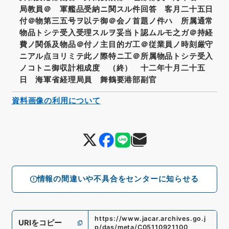
局教員＠ 軍艦品受納ニ関スル件回答 客月二十五日
付＠物第三五号ヲ以テ御＠会ノ首題ノ件ハ 所属通常
物品トシテ受入受理スルヲ妥当ト認ムルモ之ガ＠持経
費ノ関係及物品＠付ノ主目的ガ工＠従業員ノ時刻厳守
ニアル点ヨリミテ此ノ際特ニ工＠所属物品トシテ受入
ノコトニ御収計相成度 （終） 十二年十月二十五
日 海軍省経理局員 舞鶴要港部副官
資料画像の利用について
情報の間違いや不具合をセンターに知らせる
https://www.jacar.archives.go.j
URIをコピー
p/das/meta/C05110921100