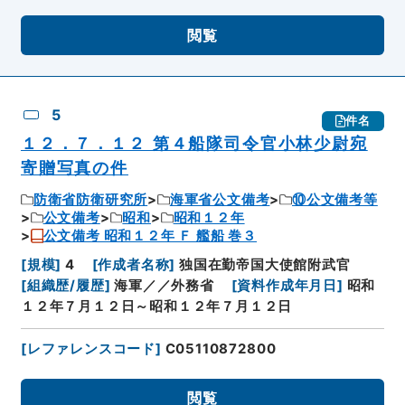
閲覧
5
件名
１２．７．１２ 第４船隊司令官小林少尉宛
寄贈写真の件
防衛省防衛研究所
海軍省公文備考
⑩公文備考等
公文備考
昭和
昭和１２年
公文備考 昭和１２年 Ｆ 艦船 巻３
[
規模
]
4
[
作成者名称
]
独国在勤帝国大使館附武官
[
組織歴/履歴
]
海軍／／外務省
[
資料作成年月日
]
昭和
１２年７月１２日～昭和１２年７月１２日
[
レファレンスコード
]
C05110872800
閲覧