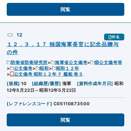
閲覧
12
件名
１２．３．１７ 独国海軍長官に記念品贈与
の件
防衛省防衛研究所
海軍省公文備考
⑩公文備考等
公文備考
昭和
昭和１２年
公文備考 昭和１２年 Ｆ 艦船 巻３
[
規模
]
10
[
組織歴/履歴
]
海軍
[
資料作成年月日
]
昭和
12年5月22日～昭和12年5月22日
[
レファレンスコード
]
C05110873500
閲覧