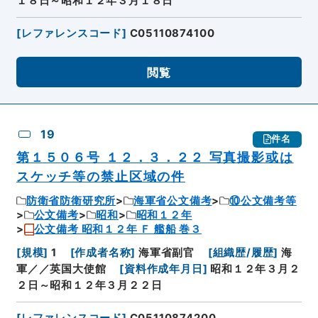
１８日～昭和１２年３月１８日
[
レファレンスコード
]
C05110874100
閲覧
19
件名
第１５０６号 １２．３．２２ 写真撮影或は
スケッチ等の禁止区域の件
防衛省防衛研究所
海軍省公文備考
⑩公文備考等
公文備考
昭和
昭和１２年
公文備考 昭和１２年 Ｆ 艦船 巻３
[
規模
]
1
[
作成者名称
]
海軍省副官
[
組織歴/履歴
]
海
軍／／英国大使館
[
資料作成年月日
]
昭和１２年３月２
２日～昭和１２年３月２２日
[
レファレンスコード
]
C05110874200