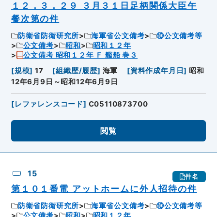
１２．３．２９ ３月３１日足柄関係大臣午
餐次第の件
防衛省防衛研究所
海軍省公文備考
⑩公文備考等
公文備考
昭和
昭和１２年
公文備考 昭和１２年 Ｆ 艦船 巻３
[
規模
]
17
[
組織歴/履歴
]
海軍
[
資料作成年月日
]
昭和
12年6月9日～昭和12年6月9日
[
レファレンスコード
]
C05110873700
閲覧
15
件名
第１０１番電 アットホームに外人招待の件
防衛省防衛研究所
海軍省公文備考
⑩公文備考等
公文備考
昭和
昭和１２年