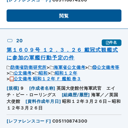
閲覧
20
件名
第１６０９号 １２．３．２６ 戴冠式観艦式
に参加の軍艦行動予定の件
防衛省防衛研究所
海軍省公文備考
⑩公文備考等
公文備考
昭和
昭和１２年
公文備考 昭和１２年 Ｆ 艦船 巻３
[
規模
]
9
[
作成者名称
]
英国大使館付海軍武官 エイ
チ・ビー・ローリングス
[
組織歴/履歴
]
海軍／／英国
大使館
[
資料作成年月日
]
昭和１２年３月２６日～昭和
１２年３月２６日
[
レファレンスコード
]
C05110874300