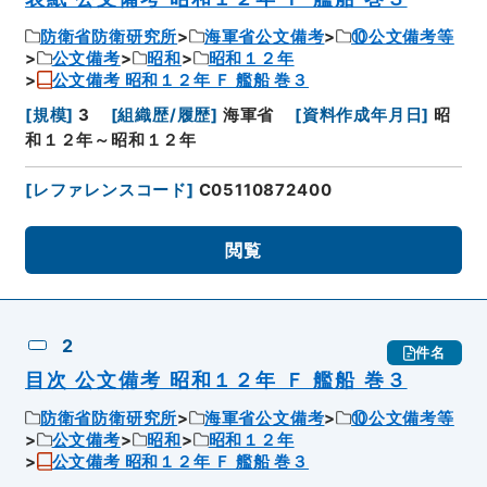
防衛省防衛研究所
海軍省公文備考
⑩公文備考等
公文備考
昭和
昭和１２年
公文備考 昭和１２年 Ｆ 艦船 巻３
[
規模
]
3
[
組織歴/履歴
]
海軍省
[
資料作成年月日
]
昭
和１２年～昭和１２年
[
レファレンスコード
]
C05110872400
閲覧
2
件名
目次 公文備考 昭和１２年 Ｆ 艦船 巻３
防衛省防衛研究所
海軍省公文備考
⑩公文備考等
公文備考
昭和
昭和１２年
公文備考 昭和１２年 Ｆ 艦船 巻３