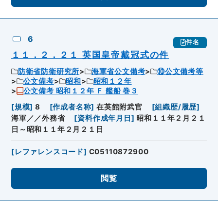
6
件名
１１．２．２１ 英国皇帝戴冠式の件
防衛省防衛研究所
海軍省公文備考
⑩公文備考等
公文備考
昭和
昭和１２年
公文備考 昭和１２年 Ｆ 艦船 巻３
[
規模
]
8
[
作成者名称
]
在英館附武官
[
組織歴/履歴
]
海軍／／外務省
[
資料作成年月日
]
昭和１１年２月２１
日～昭和１１年２月２１日
[
レファレンスコード
]
C05110872900
閲覧