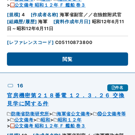
公文備考 昭和１２年 Ｆ 艦船 巻３
[
規模
]
4
[
作成者名称
]
海軍省副官／／在独館附武官
[
組織歴/履歴
]
海軍
[
資料作成年月日
]
昭和12年6月11
日～昭和12年6月11日
[
レファレンスコード
]
C05110873800
閲覧
16
件名
官房機密第２１８番電 １２．３．２６ 交換
見学に関する件
防衛省防衛研究所
海軍省公文備考
⑩公文備考等
公文備考
昭和
昭和１２年
公文備考 昭和１２年 Ｆ 艦船 巻３