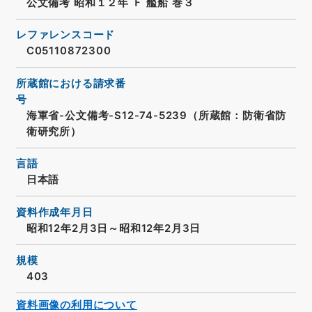
公文備考 昭和１２年 Ｆ 艦船 巻３
レファレンスコード
C05110872300
所蔵館における請求番
号
海軍省-公文備考-S12-74-5239（所蔵館：防衛省防
衛研究所）
言語
日本語
資料作成年月日
昭和12年2月3日～昭和12年2月3日
規模
403
資料画像の利用について