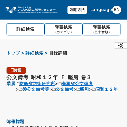
Language
EN
利用方法
辞書検索
辞書検索
詳細検索
（カテゴリ）
（五十音順）
トップ
詳細検索
目録詳細
簿冊
公文備考 昭和１２年 Ｆ 艦船 巻３
階層
防衛省防衛研究所
海軍省公文備考
⑩公文備考等
公文備考
昭和
昭和１２年
簿冊標題