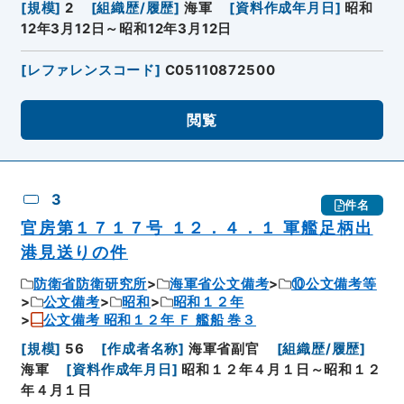
[
規模
]
2
[
組織歴/履歴
]
海軍
[
資料作成年月日
]
昭和
12年3月12日～昭和12年3月12日
[
レファレンスコード
]
C05110872500
閲覧
3
件名
官房第１７１７号 １２．４．１ 軍艦足柄出
港見送りの件
防衛省防衛研究所
海軍省公文備考
⑩公文備考等
公文備考
昭和
昭和１２年
公文備考 昭和１２年 Ｆ 艦船 巻３
[
規模
]
56
[
作成者名称
]
海軍省副官
[
組織歴/履歴
]
海軍
[
資料作成年月日
]
昭和１２年４月１日～昭和１２
年４月１日