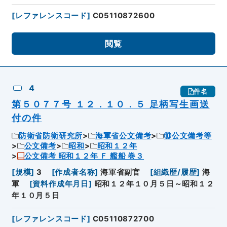
[
レファレンスコード
]
C05110872600
閲覧
4
件名
第５０７７号 １２．１０．５ 足柄写生画送
付の件
防衛省防衛研究所
海軍省公文備考
⑩公文備考等
公文備考
昭和
昭和１２年
公文備考 昭和１２年 Ｆ 艦船 巻３
[
規模
]
3
[
作成者名称
]
海軍省副官
[
組織歴/履歴
]
海
軍
[
資料作成年月日
]
昭和１２年１０月５日～昭和１２
年１０月５日
[
レファレンスコード
]
C05110872700