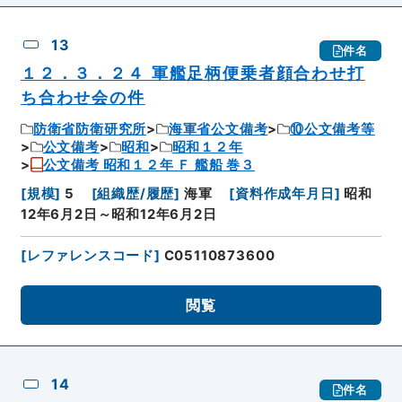
13
件名
１２．３．２４ 軍艦足柄便乗者顔合わせ打
ち合わせ会の件
防衛省防衛研究所
海軍省公文備考
⑩公文備考等
公文備考
昭和
昭和１２年
公文備考 昭和１２年 Ｆ 艦船 巻３
[
規模
]
5
[
組織歴/履歴
]
海軍
[
資料作成年月日
]
昭和
12年6月2日～昭和12年6月2日
[
レファレンスコード
]
C05110873600
閲覧
14
件名