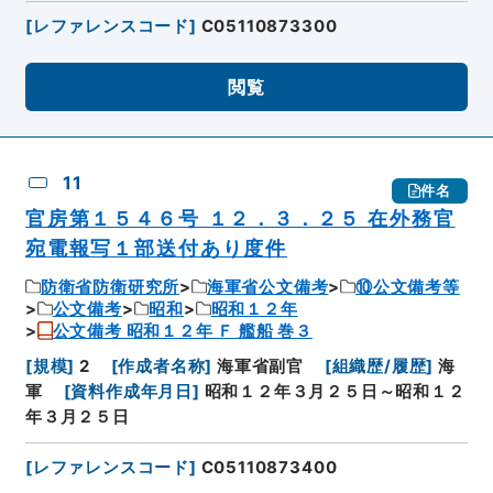
[
レファレンスコード
]
C05110873300
閲覧
11
件名
官房第１５４６号 １２．３．２５ 在外務官
宛電報写１部送付あり度件
防衛省防衛研究所
海軍省公文備考
⑩公文備考等
公文備考
昭和
昭和１２年
公文備考 昭和１２年 Ｆ 艦船 巻３
[
規模
]
2
[
作成者名称
]
海軍省副官
[
組織歴/履歴
]
海
軍
[
資料作成年月日
]
昭和１２年３月２５日～昭和１２
年３月２５日
[
レファレンスコード
]
C05110873400