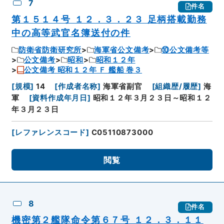
7
件名
第１５１４号 １２．３．２３ 足柄搭載勤務
中の高等武官名簿送付の件
防衛省防衛研究所
海軍省公文備考
⑩公文備考等
公文備考
昭和
昭和１２年
公文備考 昭和１２年 Ｆ 艦船 巻３
[
規模
]
14
[
作成者名称
]
海軍省副官
[
組織歴/履歴
]
海
軍
[
資料作成年月日
]
昭和１２年３月２３日～昭和１２
年３月２３日
[
レファレンスコード
]
C05110873000
閲覧
8
件名
機密第２艦隊命令第６７号 １２．３．１１