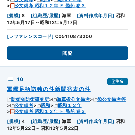
公文備考 昭和１２年 Ｆ 艦船 巻３
[
規模
]
8
[
組織歴/履歴
]
海軍
[
資料作成年月日
]
昭和
12年5月17日～昭和12年5月17日
[
レファレンスコード
]
C05110873200
閲覧
10
件名
軍艦足柄訪独の件新聞発表の件
防衛省防衛研究所
海軍省公文備考
⑩公文備考等
公文備考
昭和
昭和１２年
公文備考 昭和１２年 Ｆ 艦船 巻３
[
規模
]
4
[
組織歴/履歴
]
海軍
[
資料作成年月日
]
昭和
12年5月22日～昭和12年5月22日