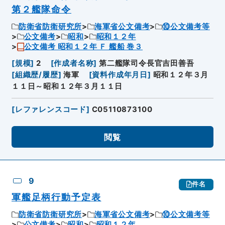
第２艦隊命令
防衛省防衛研究所
海軍省公文備考
⑩公文備考等
公文備考
昭和
昭和１２年
公文備考 昭和１２年 Ｆ 艦船 巻３
[
規模
]
2
[
作成者名称
]
第二艦隊司令長官吉田善吾
[
組織歴/履歴
]
海軍
[
資料作成年月日
]
昭和１２年３月
１１日～昭和１２年３月１１日
[
レファレンスコード
]
C05110873100
閲覧
9
件名
軍艦足柄行動予定表
防衛省防衛研究所
海軍省公文備考
⑩公文備考等
公文備考
昭和
昭和１２年