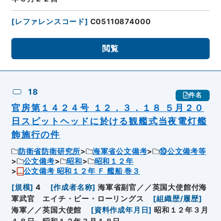
[
レファレンスコード
]
C05110874000
閲覧
18
件名
官房第１４２４号 １２．３．１８ ５月２０
日スピットヘッドに於ける観艦式当夜電灯艦
飾施行の件
防衛省防衛研究所
海軍省公文備考
⑩公文備考等
公文備考
昭和
昭和１２年
公文備考 昭和１２年 Ｆ 艦船 巻３
[
規模
]
4
[
作成者名称
]
海軍省副官／／英国大使館付海
軍武官 エイチ・ビー・ローリングス
[
組織歴/履歴
]
海軍／／英国大使館
[
資料作成年月日
]
昭和１２年３月