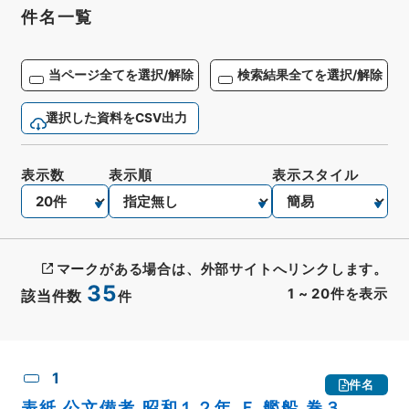
件名一覧
当ページ全てを選択/解除
検索結果全てを選択/解除
選択した資料をCSV出力
表示数
表示順
表示スタイル
マークがある場合は、外部サイトへリンクします。
35
1
~
20
件を表示
該当件数
件
CSV出力
No.
概要情報
画像等
1
件名
表紙 公文備考 昭和１２年 Ｆ 艦船 巻３