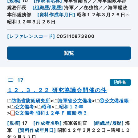
[
規模
]
10
[
作成者名称
]
海軍省副官／／海軍艦政本部
総務部長
[
組織歴/履歴
]
海軍／／在独館／／海軍艦政
本部総務部
[
資料作成年月日
]
昭和１２年３月２６日～
昭和１２年３月２６日
[
レファレンスコード
]
C05110873900
閲覧
17
件名
１２．３．２２ 研究協議会開催の件
防衛省防衛研究所
海軍省公文備考
⑩公文備考等
公文備考
昭和
昭和１２年
公文備考 昭和１２年 Ｆ 艦船 巻３
[
規模
]
17
[
作成者名称
]
海軍省副官
[
組織歴/履歴
]
海
軍
[
資料作成年月日
]
昭和１２年３月２２日～昭和１２
年３月２２日