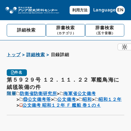
Language
EN
利用方法
辞書検索
辞書検索
詳細検索
（カテゴリ）
（五十音順）
トップ
詳細検索
目録詳細
件名
第５９２９号 １２．１１．２２ 軍艦鳥海に
絨毯装備の件
階層
防衛省防衛研究所
海軍省公文備考
⑩公文備考等
公文備考
昭和
昭和１２年
公文備考 昭和１２年 Ｆ 艦船 巻１の４