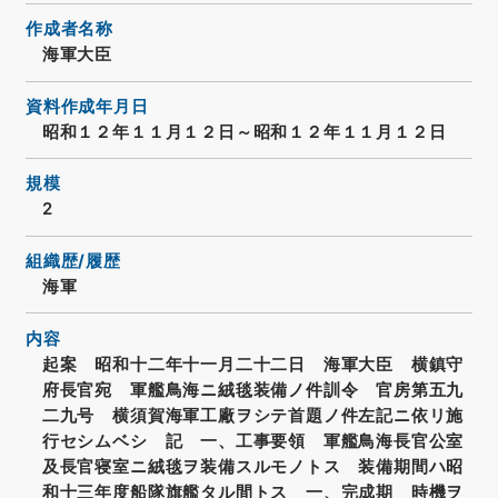
作成者名称
海軍大臣
資料作成年月日
昭和１２年１１月１２日～昭和１２年１１月１２日
規模
2
組織歴/履歴
海軍
内容
起案 昭和十二年十一月二十二日 海軍大臣 横鎮守
府長官宛 軍艦鳥海ニ絨毯装備ノ件訓令 官房第五九
二九号 横須賀海軍工廠ヲシテ首題ノ件左記ニ依リ施
行セシムベシ 記 一、工事要領 軍艦鳥海長官公室
及長官寝室ニ絨毯ヲ装備スルモノトス 装備期間ハ昭
和十三年度船隊旗艦タル間トス 一、完成期 時機ヲ