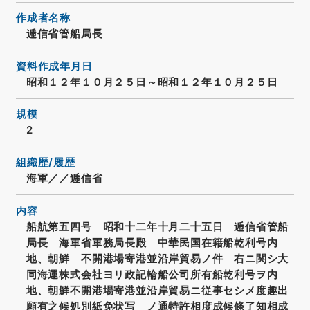
作成者名称
逓信省管船局長
資料作成年月日
昭和１２年１０月２５日～昭和１２年１０月２５日
規模
2
組織歴/履歴
海軍／／逓信省
内容
船航第五四号 昭和十二年十月二十五日 逓信省管船
局長 海軍省軍務局長殿 中華民国在籍船乾利号内
地、朝鮮 不開港場寄港並沿岸貿易ノ件 右ニ関シ大
同海運株式会社ヨリ政記輪船公司所有船乾利号ヲ内
地、朝鮮不開港場寄港並沿岸貿易ニ従事セシメ度趣出
願有之候処別紙免状写 ノ通特許相度成候條了知相成