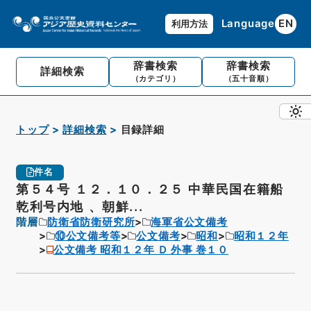
Language
EN
利用方法
辞書検索
辞書検索
詳細検索
（カテゴリ）
（五十音順）
トップ
詳細検索
目録詳細
件名
第５４号 １２．１０．２５ 中華民国在籍船
乾利号内地 、朝鮮...
階層
防衛省防衛研究所
海軍省公文備考
⑩公文備考等
公文備考
昭和
昭和１２年
公文備考 昭和１２年 Ｄ 外事 巻１０