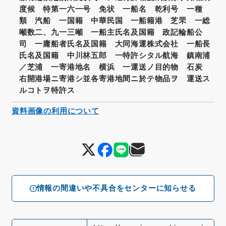
度候 特第一六一号 免状 一船名 乾利号 一種
類 汽船 一国籍 中華民国 一船籍港 芝罘 一総
噸数二、九一三噸 一船主氏名及国籍 政記輪船公
司 一庸船者氏名及国籍 大同海運株式会社 一船長
氏名及国籍 中川林五郎 一特許シタル航海 鎮南浦
／芝浦 一寄港地名 横浜 一運送ノ目的物 石炭
右開港場ニ寄港シ並各寄港地間ニ於テ物品ヲ 運送ス
ルコトヲ特許ス
資料画像の利用について
情報の間違いや不具合をセンターに知らせる