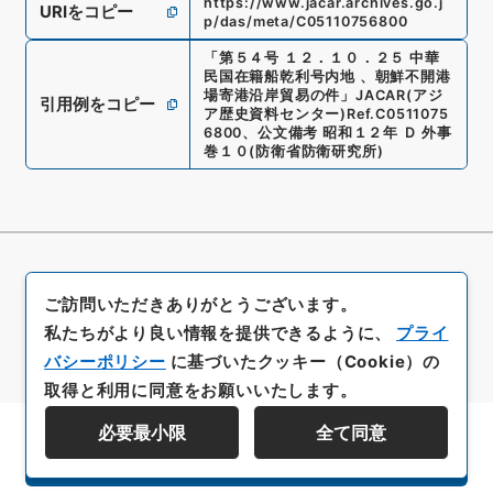
https://www.jacar.archives.go.j
URIをコピー
p/das/meta/C05110756800
「
第５４号 １２．１０．２５ 中華
民国在籍船乾利号内地 、朝鮮不開港
場寄港沿岸貿易の件
」
JACAR(アジ
引用例をコピー
ア歴史資料センター)
Ref.
C0511075
6800
、
公文備考 昭和１２年 Ｄ 外事
巻１０
(
防衛省防衛研究所
)
ご訪問いただきありがとうございます。
私たちがより良い情報を提供できるように、
プライ
バシーポリシー
に基づいたクッキー（Cookie）の
取得と利用に同意をお願いいたします。
必要最小限
全て同意
資料群階層を表示する