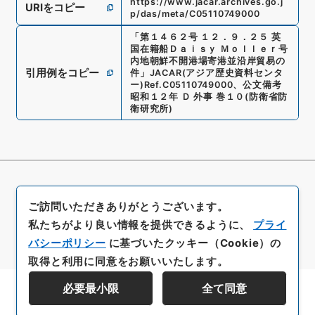
https://www.jacar.archives.go.j
URIをコピー
p/das/meta/C05110749000
「
第１４６２号 １２．９．２５ 英
国在籍船Ｄａｉｓｙ Ｍｏｌｌｅｒ号
内地朝鮮不開港場寄港並沿岸貿易の
引用例をコピー
件
」
JACAR(アジア歴史資料センタ
ー)
Ref.
C05110749000
、
公文備考
昭和１２年 Ｄ 外事 巻１０
(
防衛省防
衛研究所
)
ご訪問いただきありがとうございます。
私たちがより良い情報を提供できるように、
プライ
バシーポリシー
に基づいたクッキー（Cookie）の
取得と利用に同意をお願いいたします。
必要最小限
全て同意
資料群階層を表示する