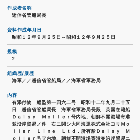
作成者名称
逓信省管船局長
資料作成年月日
昭和１２年９月２５日～昭和１２年９月２５日
規模
2
組織歴/履歴
海軍／／逓信省管船局／／海軍省軍務局
内容
有添付物 船監第一四六二号 昭和十二年九月二十五
日 逓信省管船局長 海軍省軍務局長殿 英国在籍船
Ｄａｉｓｙ Ｍｏｌｌｅｒ号内地、朝鮮不開港場寄港
並沿岸貿易ノ件 右ニ関シ大同海運株式会社ヨリＭｏ
ｌｌｅｒ Ｌｉｎｅ Ｌｔｄ．所有船Ｄａｉｓｙ Ｍ
ｏｌｌｅｒ号ヲ内地、朝鮮不開港場寄港並沿岸貿易ニ