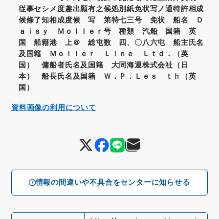
従事セシメ度趣出願有之候処別紙免状写ノ通特許相成
候條了知相成度候 写 第特七三号 免状 船名 Ｄ
ａｉｓｙ Ｍｏｌｌｅｒ号 種類 汽船 国籍 英
国 船籍港 上＠ 総屯数 四、〇八六屯 船主氏名
及国籍 Ｍｏｌｌｅｒ Ｌｉｎｅ Ｌｔｄ．（英
国） 傭船者氏名及国籍 大同海運株式会社（日
本） 船長氏名及国籍 Ｗ．Ｐ．Ｌｅｓ ｔｈ（英
国）
資料画像の利用について
情報の間違いや不具合をセンターに知らせる