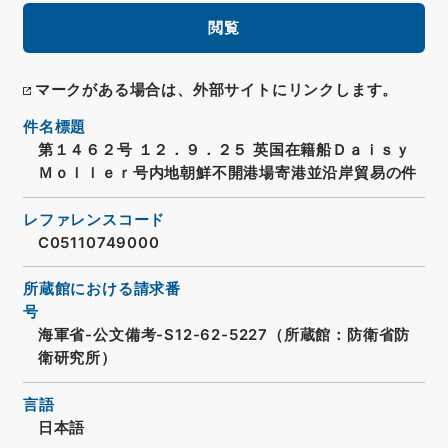
閲覧
マークがある場合は、外部サイトにリンクします。
件名標題
第１４６２号 １２．９．２５ 英国在籍船Ｄａｉｓｙ
Ｍｏｌｌｅｒ号内地朝鮮不開港場寄港並沿岸貿易の件
レファレンスコード
C05110749000
所蔵館における請求番
号
海軍省-公文備考-S12-62-5227（所蔵館：防衛省防
衛研究所）
言語
日本語