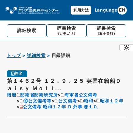
Language
EN
利用方法
辞書検索
辞書検索
詳細検索
（カテゴリ）
（五十音順）
トップ
詳細検索
目録詳細
件名
第１４６２号 １２．９．２５ 英国在籍船Ｄ
ａｉｓｙ Ｍｏｌｌ...
階層
防衛省防衛研究所
海軍省公文備考
⑩公文備考等
公文備考
昭和
昭和１２年
公文備考 昭和１２年 Ｄ 外事 巻１０