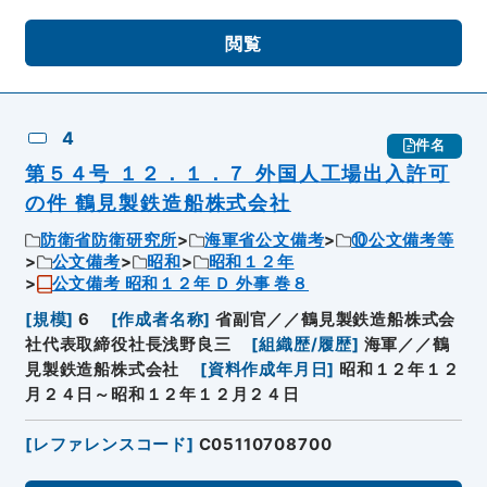
閲覧
4
件名
第５４号 １２．１．７ 外国人工場出入許可
の件 鶴見製鉄造船株式会社
防衛省防衛研究所
海軍省公文備考
⑩公文備考等
公文備考
昭和
昭和１２年
公文備考 昭和１２年 Ｄ 外事 巻８
[
規模
]
6
[
作成者名称
]
省副官／／鶴見製鉄造船株式会
社代表取締役社長浅野良三
[
組織歴/履歴
]
海軍／／鶴
見製鉄造船株式会社
[
資料作成年月日
]
昭和１２年１２
月２４日～昭和１２年１２月２４日
[
レファレンスコード
]
C05110708700