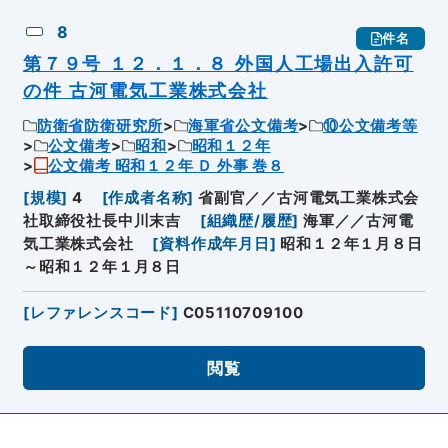
8
件名
第７９号 １２．１．８ 外国人工場出入許可
の件 古河電気工業株式会社
防衛省防衛研究所
海軍省公文備考
⑩公文備考等
公文備考
昭和
昭和１２年
公文備考 昭和１２年 Ｄ 外事 巻８
[
規模
]
4
[
作成者名称
]
省副官／／古河電気工業株式会
社取締役社長中川末吉
[
組織歴/履歴
]
海軍／／古河電
気工業株式会社
[
資料作成年月日
]
昭和１２年１月８日
～昭和１２年１月８日
[
レファレンスコード
]
C05110709100
閲覧