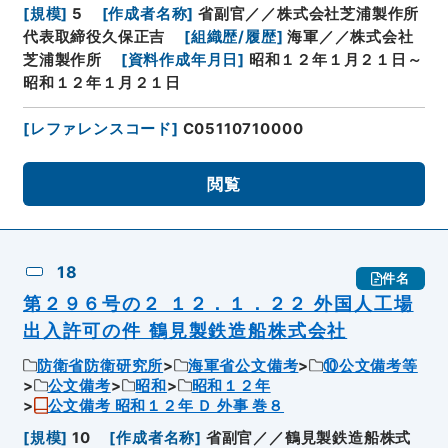
[
規模
]
5
[
作成者名称
]
省副官／／株式会社芝浦製作所
代表取締役久保正吉
[
組織歴/履歴
]
海軍／／株式会社
芝浦製作所
[
資料作成年月日
]
昭和１２年１月２１日～
昭和１２年１月２１日
[
レファレンスコード
]
C05110710000
閲覧
18
件名
第２９６号の２ １２．１．２２ 外国人工場
出入許可の件 鶴見製鉄造船株式会社
防衛省防衛研究所
海軍省公文備考
⑩公文備考等
公文備考
昭和
昭和１２年
公文備考 昭和１２年 Ｄ 外事 巻８
[
規模
]
10
[
作成者名称
]
省副官／／鶴見製鉄造船株式