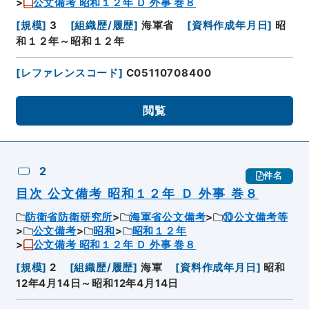
公文備考 昭和１２年 Ｄ 外事 巻８
[
規模
]
3
[
組織歴/履歴
]
海軍省
[
資料作成年月日
]
昭
和１２年～昭和１２年
[
レファレンスコード
]
C05110708400
閲覧
2
件名
目次 公文備考 昭和１２年 Ｄ 外事 巻８
防衛省防衛研究所
海軍省公文備考
⑩公文備考等
公文備考
昭和
昭和１２年
公文備考 昭和１２年 Ｄ 外事 巻８
[
規模
]
2
[
組織歴/履歴
]
海軍
[
資料作成年月日
]
昭和
12年4月14日～昭和12年4月14日