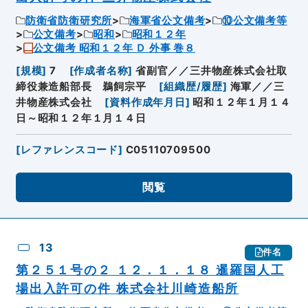
防衛省防衛研究所
海軍省公文備考
⑩公文備考等
公文備考
昭和
昭和１２年
公文備考 昭和１２年 Ｄ 外事 巻８
[
規模
]
7
[
作成者名称
]
省副官／／三井物産株式会社取
締役兼造船部長 鵜飼宗平
[
組織歴/履歴
]
海軍／／三
井物産株式会社
[
資料作成年月日
]
昭和１２年１月１４
日～昭和１２年１月１４日
[
レファレンスコード
]
C05110709500
閲覧
13
件名
第２５１号の２ １２．１．１８ 暹羅国人工
場出入許可の件 株式会社川崎造船所