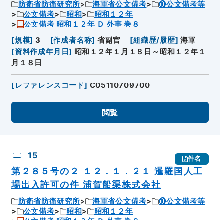
防衛省防衛研究所
海軍省公文備考
⑩公文備考等
公文備考
昭和
昭和１２年
公文備考 昭和１２年 Ｄ 外事 巻８
[
規模
]
3
[
作成者名称
]
省副官
[
組織歴/履歴
]
海軍
[
資料作成年月日
]
昭和１２年１月１８日～昭和１２年１
月１８日
[
レファレンスコード
]
C05110709700
閲覧
15
件名
第２８５号の２ １２．１．２１ 暹羅国人工
場出入許可の件 浦賀船渠株式会社
防衛省防衛研究所
海軍省公文備考
⑩公文備考等
公文備考
昭和
昭和１２年