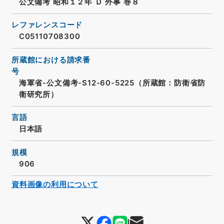
公文備考 昭和１２年 Ｄ 外事 巻８
レファレンスコード
C05110708300
所蔵館における請求番
号
海軍省-公文備考-S12-60-5225（所蔵館：防衛省防
衛研究所）
言語
日本語
規模
906
資料画像の利用について