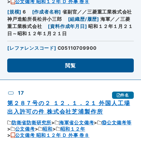
公文備考 昭和１２年 Ｄ 外事 巻８
[
規模
]
6
[
作成者名称
]
省副官／／三菱重工業株式会社
神戸造船所長松井小三郎
[
組織歴/履歴
]
海軍／／三菱
重工業株式会社
[
資料作成年月日
]
昭和１２年１月２１
日～昭和１２年１月２１日
[
レファレンスコード
]
C05110709900
閲覧
17
件名
第２８７号の２ １２．１．２１ 外国人工場
出入許可の件 株式会社芝浦製作所
防衛省防衛研究所
海軍省公文備考
⑩公文備考等
公文備考
昭和
昭和１２年
公文備考 昭和１２年 Ｄ 外事 巻８