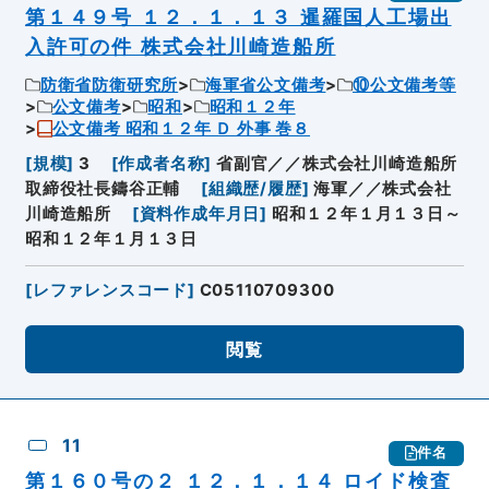
第１４９号 １２．１．１３ 暹羅国人工場出
入許可の件 株式会社川崎造船所
防衛省防衛研究所
海軍省公文備考
⑩公文備考等
公文備考
昭和
昭和１２年
公文備考 昭和１２年 Ｄ 外事 巻８
[
規模
]
3
[
作成者名称
]
省副官／／株式会社川崎造船所
取締役社長鑄谷正輔
[
組織歴/履歴
]
海軍／／株式会社
川崎造船所
[
資料作成年月日
]
昭和１２年１月１３日～
昭和１２年１月１３日
[
レファレンスコード
]
C05110709300
閲覧
11
件名
第１６０号の２ １２．１．１４ ロイド検査