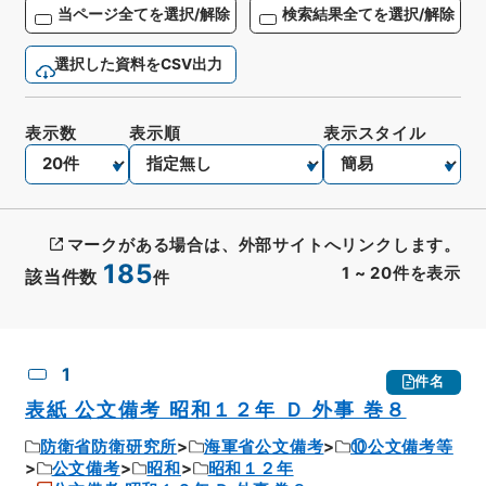
当ページ全てを選択/解除
検索結果全てを選択/解除
選択した資料をCSV出力
表示数
表示順
表示スタイル
マークがある場合は、外部サイトへリンクします。
185
1
~
20
件を表示
該当件数
件
CSV出力
No.
概要情報
画像等
1
件名
表紙 公文備考 昭和１２年 Ｄ 外事 巻８
防衛省防衛研究所
海軍省公文備考
⑩公文備考等
公文備考
昭和
昭和１２年