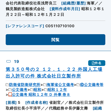
会社代表取締役社長浅野良三
[
組織歴/履歴
]
海軍／／
鶴見製鉄造船株式会社
[
資料作成年月日
]
昭和１２年１
月２２日～昭和１２年１月２２日
[
レファレンスコード
]
C05110710100
閲覧
19
件名
第３５０号の２ １２．１．２２ 外国人工場
出入許可の件 株式会社日立製作所
防衛省防衛研究所
海軍省公文備考
⑩公文備考等
公文備考
昭和
昭和１２年
公文備考 昭和１２年 Ｄ 外事 巻８
[
規模
]
5
[
作成者名称
]
省副官／／株式会社日立製作所
取締役社長小平浪平／／代職総務＠長伊藤文壽
[
組織