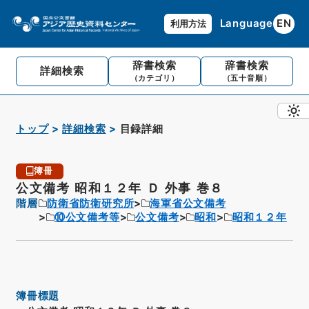
Language
EN
利用方法
辞書検索
辞書検索
詳細検索
（カテゴリ）
（五十音順）
トップ
詳細検索
目録詳細
簿冊
公文備考 昭和１２年 Ｄ 外事 巻８
階層
防衛省防衛研究所
海軍省公文備考
⑩公文備考等
公文備考
昭和
昭和１２年
簿冊標題