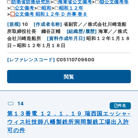
防衛省防衛研究所
海軍省公文備考
⑩公文備考等
公文備考
昭和
昭和１２年
公文備考 昭和１２年 Ｄ 外事 巻８
[
規模
]
10
[
作成者名称
]
省副官／／株式会社川崎造船
所取締役社長 鑄谷正輔
[
組織歴/履歴
]
海軍／／株式
会社川崎造船所
[
資料作成年月日
]
昭和１２年１月１８
日～昭和１２年１月１８日
[
レファレンスコード
]
C05110709600
閲覧
14
件名
第１３番電 １２．１．１９ 瑞西国エッシャ-
ウィス社技師八幡製鉄所洞岡製銑工場出入許
可の件