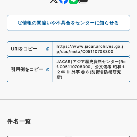
情報の間違いや不具合をセンターに知らせる
https://www.jacar.archives.go.j
URIをコピー
p/das/meta/C05110708300
JACAR(アジア歴史資料センター)
Re
f.
C05110708300
、
公文備考 昭和１
引用例をコピー
２年 Ｄ 外事 巻８
(
防衛省防衛研究
所
)
件名一覧