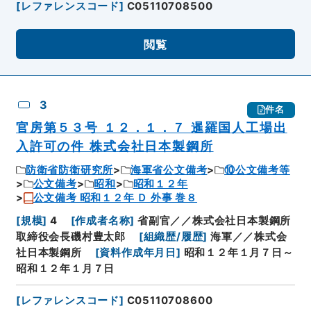
[
レファレンスコード
]
C05110708500
閲覧
3
件名
官房第５３号 １２．１．７ 暹羅国人工場出
入許可の件 株式会社日本製鋼所
防衛省防衛研究所
海軍省公文備考
⑩公文備考等
公文備考
昭和
昭和１２年
公文備考 昭和１２年 Ｄ 外事 巻８
[
規模
]
4
[
作成者名称
]
省副官／／株式会社日本製鋼所
取締役会長磯村豊太郎
[
組織歴/履歴
]
海軍／／株式会
社日本製鋼所
[
資料作成年月日
]
昭和１２年１月７日～
昭和１２年１月７日
[
レファレンスコード
]
C05110708600