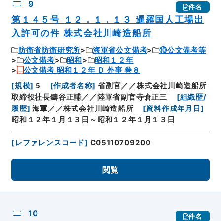
9
件名
第１４５号 １２．１．１３ 暹羅国人工場出
入許可の件 株式会社川崎造船所
防衛省防衛研究所
海軍省公文備考
⑩公文備考等
公文備考
昭和
昭和１２年
公文備考 昭和１２年 Ｄ 外事 巻８
[
規模
]
5
[
作成者名称
]
省副官／／株式会社川崎造船所
取締役社長鑄谷正輔／／陸軍省副官寺倉正三
[
組織歴/
履歴
]
海軍／／株式会社川崎造船所
[
資料作成年月日
]
昭和１２年１月１３日～昭和１２年１月１３日
[
レファレンスコード
]
C05110709200
閲覧
10
件名