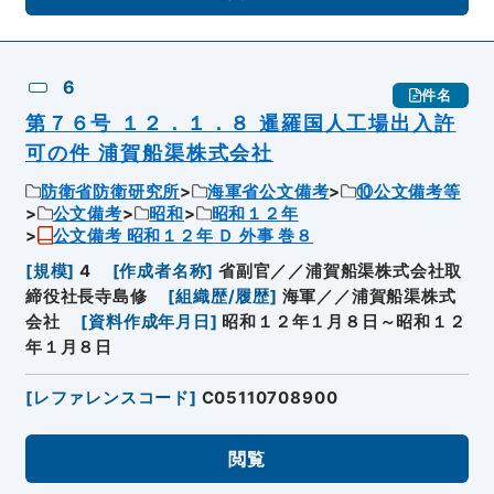
6
件名
第７６号 １２．１．８ 暹羅国人工場出入許
可の件 浦賀船渠株式会社
防衛省防衛研究所
海軍省公文備考
⑩公文備考等
公文備考
昭和
昭和１２年
公文備考 昭和１２年 Ｄ 外事 巻８
[
規模
]
4
[
作成者名称
]
省副官／／浦賀船渠株式会社取
締役社長寺島修
[
組織歴/履歴
]
海軍／／浦賀船渠株式
会社
[
資料作成年月日
]
昭和１２年１月８日～昭和１２
年１月８日
[
レファレンスコード
]
C05110708900
閲覧