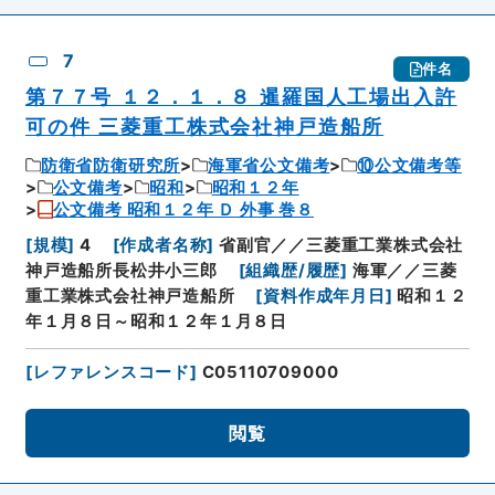
7
件名
第７７号 １２．１．８ 暹羅国人工場出入許
可の件 三菱重工株式会社神戸造船所
防衛省防衛研究所
海軍省公文備考
⑩公文備考等
公文備考
昭和
昭和１２年
公文備考 昭和１２年 Ｄ 外事 巻８
[
規模
]
4
[
作成者名称
]
省副官／／三菱重工業株式会社
神戸造船所長松井小三郎
[
組織歴/履歴
]
海軍／／三菱
重工業株式会社神戸造船所
[
資料作成年月日
]
昭和１２
年１月８日～昭和１２年１月８日
[
レファレンスコード
]
C05110709000
閲覧