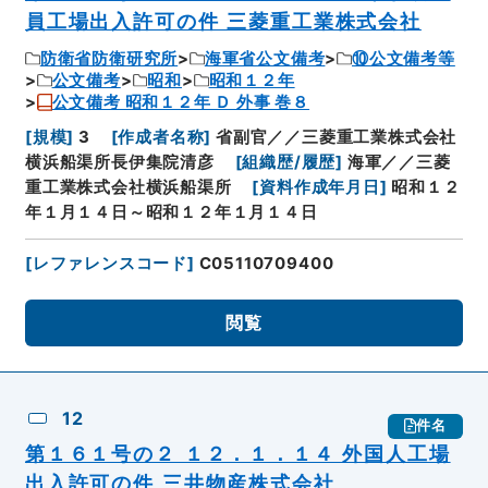
員工場出入許可の件 三菱重工業株式会社
防衛省防衛研究所
海軍省公文備考
⑩公文備考等
公文備考
昭和
昭和１２年
公文備考 昭和１２年 Ｄ 外事 巻８
[
規模
]
3
[
作成者名称
]
省副官／／三菱重工業株式会社
横浜船渠所長伊集院清彦
[
組織歴/履歴
]
海軍／／三菱
重工業株式会社横浜船渠所
[
資料作成年月日
]
昭和１２
年１月１４日～昭和１２年１月１４日
[
レファレンスコード
]
C05110709400
閲覧
12
件名
第１６１号の２ １２．１．１４ 外国人工場
出入許可の件 三井物産株式会社