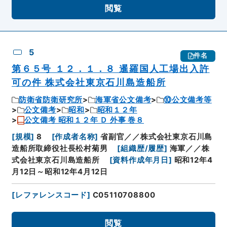
閲覧
5
件名
第６５号 １２．１．８ 暹羅国人工場出入許
可の件 株式会社東京石川島造船所
防衛省防衛研究所
海軍省公文備考
⑩公文備考等
公文備考
昭和
昭和１２年
公文備考 昭和１２年 Ｄ 外事 巻８
[
規模
]
8
[
作成者名称
]
省副官／／株式会社東京石川島
造船所取締役社長松村菊男
[
組織歴/履歴
]
海軍／／株
式会社東京石川島造船所
[
資料作成年月日
]
昭和12年4
月12日～昭和12年4月12日
[
レファレンスコード
]
C05110708800
閲覧