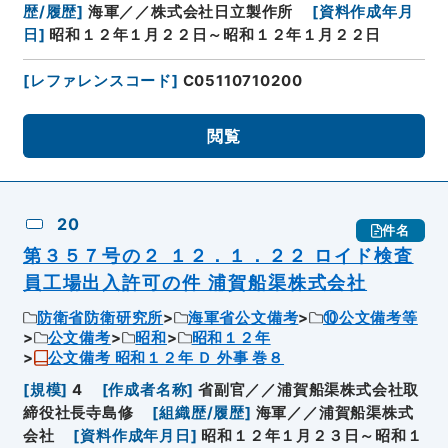
歴/履歴
]
海軍／／株式会社日立製作所
[
資料作成年月
日
]
昭和１２年１月２２日～昭和１２年１月２２日
[
レファレンスコード
]
C05110710200
閲覧
20
件名
第３５７号の２ １２．１．２２ ロイド検査
員工場出入許可の件 浦賀船渠株式会社
防衛省防衛研究所
海軍省公文備考
⑩公文備考等
公文備考
昭和
昭和１２年
公文備考 昭和１２年 Ｄ 外事 巻８
[
規模
]
4
[
作成者名称
]
省副官／／浦賀船渠株式会社取
締役社長寺島修
[
組織歴/履歴
]
海軍／／浦賀船渠株式
会社
[
資料作成年月日
]
昭和１２年１月２３日～昭和１