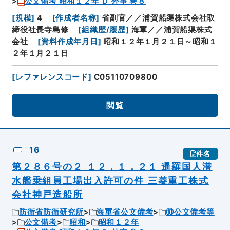
公文備考 昭和１２年 Ｄ 外事 巻８
[
規模
]
4
[
作成者名称
]
省副官／／浦賀船渠株式会社取
締役社長寺島修
[
組織歴/履歴
]
海軍／／浦賀船渠株式
会社
[
資料作成年月日
]
昭和１２年１月２１日～昭和１
２年１月２１日
[
レファレンスコード
]
C05110709800
閲覧
16
件名
第２８６号の２ １２．１．２１ 暹羅国人潜
水艦乗組員工場出入許可の件 三菱重工株式
会社神戸造船所
防衛省防衛研究所
海軍省公文備考
⑩公文備考等
公文備考
昭和
昭和１２年